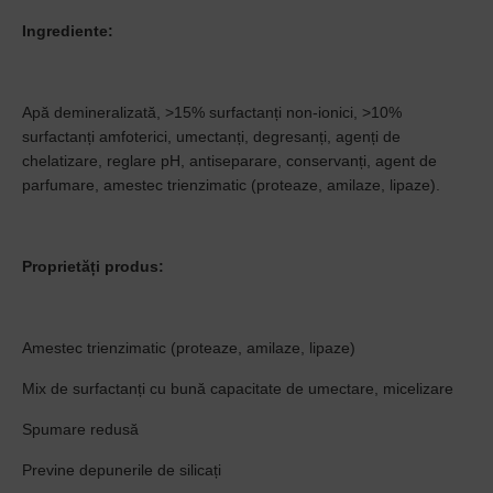
Ingrediente:
Apă demineralizată, >15% surfactanți non-ionici, >10%
surfactanți amfoterici, umectanți, degresanți, agenți de
chelatizare, reglare pH, antiseparare, conservanți, agent de
parfumare, amestec trienzimatic (proteaze, amilaze, lipaze).
Proprietăți produs:
Amestec trienzimatic (proteaze, amilaze, lipaze)
Mix de surfactanți cu bună capacitate de umectare, micelizare
Spumare redusă
Previne depunerile de silicați