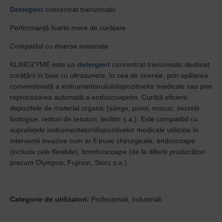
Detergent
concentrat trienzimatic
Performanță foarte mare de curățare
Compatibil cu diverse materiale
KLINOZYME este un
detergent
concentrat trienzimatic destinat
curățării în baia cu ultrasunete, în cea de imersie, prin spălarea
convențională a instrumentarului/dispozitivelor medicale sau prin
reprocesarea automată a endoscoapelor. Curăță eficient
depozitele de material organic (sânge, puroi, mucus, secreții
biologice, resturi de țesuturi, biofilm ș.a.). Este compatibil cu
suprafețele instrumentelor/dispozitivelor medicale utilizate în
intervenții invazive cum ar fi truse chirurgicale, endoscoape
(inclusiv cele flexibile), bronhoscoape (de la diferiți producători
precum Olympus, Fujinon, Storz ș.a.).
Categorie de utilizatori:
Profesionali, industriali.