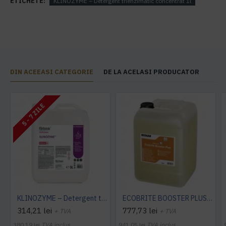
ETICHETE:
KLINOZYME – Detergent trienzimatic concentrat 1l
DIN ACEEASI CATEGORIE
DE LA ACELASI PRODUCATOR
5 - 7 ZILE
KLINOZYME – Detergent trienzimatic concentrat 5l
ECOBRITE BOOSTER PLUS 25KG
314,21 lei
777,73 lei
+ TVA
+ TVA
380,19 lei
TVA inclus
941,05 lei
TVA inclus