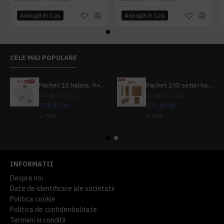
Adaugă în Coş
Adaugă în Coş
CELE MAI POPULARE
Pachet 10 halate, 9+1 gratuit
Pachet 100 seturi hoteliere, set dentar, set barbierit, casca de dus, pila unghii, set cusut
PRP
839,80 lei
PRP
624,10 lei
755,82 lei
533,69 lei
+ TVA
+ TVA
914,54 lei
TVA inclus
645,76 lei
TVA inclus
INFORMATII
Despre noi
Date de identificare ale societatii
Politica cookie
Politica de confidentialitate
Termeni si conditii