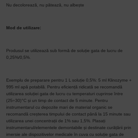
Nu decolorează, nu pătează, nu albește
Mod de utilizare:
Produsul se utilizează sub formă de soluție gata de lucru de
0,25%/0,5%.
Exemplu de preparare pentru 1 L soluție 0,5%: 5 ml Klinozyme +
995 ml apă potabilă. Pentru eficiență ridicată se recomandă
utilizarea soluției gata de lucru cu temperaturi cuprinse între
(25÷30)°C și un timp de contact de 5 minute. Pentru
instrumentarul cu depozite mari de material organic se
recomandă creșterea timpului de contact până la 15 minute sau
utilizarea unei concentrații de 1% sau 1,5%. Plasați
instrumentarul/elementele demontabile și destinate curățării prin
imersie ale dispozitivelor medicale în cuva cu soluție gata de