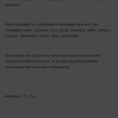
acestora.
Este compatibil cu majoritatea materialelor precum: oțel
inoxidabil, cupru, aluminiu, zinc, sticlă, ceramică, teflon, plastic,
cauciuc, elastomeri, silicon, latex, poliuretan.
După etapa de curățare a instrumentarului este necesară
sterilizarea chimică la rece, în funcție de particularitățile
materialelor din care este confecționat.
Ambalare: 1 L, 5 L