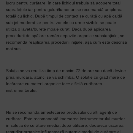
lucru pentru curățare, în care lichidul trebuie să acopere total
suprafețele iar pentru goluri/lumenuri se recomandă umplerea
totală cu lichid. După timpul de contact se curăță cu apă caldă
sub jet moderat iar pentru zonele cu urme vizibile se poate
utiliza o lavetă/burete moale curat. Dacă după aplicarea
procedurii de spălare ramân depozite organice substanțiale, se
recomandă reaplicarea procedurii inițiale, așa cum este descrisă
mai sus.
Soluția se va reutiliza timp de maxim 72 de ore sau dacă devine
prea murdară, atunci se va schimba. O soluție cu grad mare de
încărcare cu materii organice face dificilă curățarea
instrumentarului.
Nu se recomandă amestecarea produsului cu alți agenți de
curățare. Este recomandată imersarea instrumentarului murdar
în soluția de curățare imediat după utilizare, deoarece uscarea
resturilor organice influențează puternic modul de curățare al