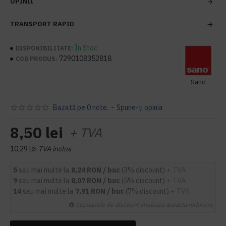
OPINII
TRANSPORT RAPID
În Stoc
DISPONIBILITATE:
7290108352818
COD PRODUS:
Sano
Bazată pe 0 note.
-
Spune-ţi opinia
8,50 lei
+ TVA
10,29 lei
TVA inclus
5
sau mai multe la
8,24 RON / buc
(3% discount)
+ TVA
9
sau mai multe la
8,07 RON / buc
(5% discount)
+ TVA
14
sau mai multe la
7,91 RON / buc
(7% discount)
+ TVA
Cupoanele de discount anuleaza aceasta reducere