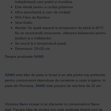
îndepărtează ușor praful și murdăria.
Este ideală pentru a curăța grăsimea.
Ultra-absorbantă și ușor de curățat!
95% Fibre de Bambus
Strat Dublu
Atenție! Se spală separat la temperaturi de până la 60°C.
Nu se recomandă stoarcerea, utilizarea balsamului pentru
țesături și a înălbitorilor.
Se usucă la o temperatură joasă.
Dimensiuni: 25×25 cm
Despre produsele
SANO
SANO
este lider de piata in Israel si se afla printre top preferinte
pentru consumatorii deproduse de curatenie a casei si igiena. In
piata din Romania,
SANO
este prezent de mai bine de 15 ani.
Viziunea
Sano
incepe si se sfarseste cu consumatorul
Sano
loial. Fiecare idee de produs nou este analizata tinand cont de