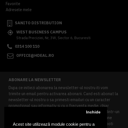
Favorite
Adresele mele
SANITO DISTRIBUTION
WEST BUSINESS CAMPUS
Strada Preciziei, Nr, 3W, Sector 6, Bucuresti
0314 100 110
OFFICE@HDEAL.RO
ABONARE LA NEWSLETTER
Dupa ce initiezi abonarea la newsletter-ul nostru iti vom
trimite un email pentru activarea abonarii. Cand esti abonat la
newsletter-ul nostru o sa primesti emailuri cu un caracter
promotional sau informativ si cu o frecventa medie, chiar
redusa. Daca doresti sa te dezabonezi poti urma linkul dintr-un
Inchide
newsletter primit, daca esti client inregistrat ai o sectiune
speciala in contul tau in acest scop, si de asemenea ne poti
Acest site utilizează module cookie pentru a