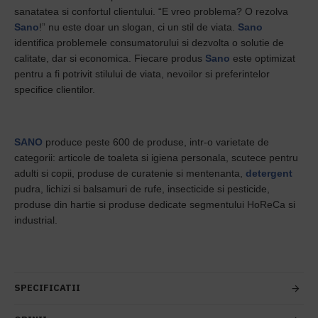
sanatatea si confortul clientului. “E vreo problema? O rezolva
Sano
!” nu este doar un slogan, ci un stil de viata.
Sano
identifica problemele consumatorului si dezvolta o solutie de
calitate, dar si economica. Fiecare produs
Sano
este optimizat
pentru a fi potrivit stilului de viata, nevoilor si preferintelor
specifice clientilor.
SANO
produce peste 600 de produse, intr-o varietate de
categorii: articole de toaleta si igiena personala, scutece pentru
adulti si copii, produse de curatenie si mentenanta,
detergent
pudra, lichizi si balsamuri de rufe, insecticide si pesticide,
produse din hartie si produse dedicate segmentului HoReCa si
industrial.
SPECIFICATII