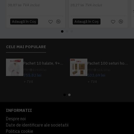
38,87 lei
TVA inclus
28,27 lei
TVA inclus
Adaugă în Coş
Adaugă în Coş
CELE MAI POPULARE
Pachet 10 halate, 9+1 gratuit
Pachet 100 seturi hoteliere, set dentar, set barbierit, casca de dus, pila unghii, set cusut
PRP
839,80 lei
PRP
624,10 lei
755,82 lei
533,69 lei
+ TVA
+ TVA
914,54 lei
TVA inclus
645,76 lei
TVA inclus
INFORMATII
Despre noi
Date de identificare ale societatii
Politica cookie