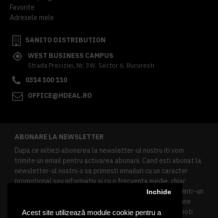
Favorite
Adresele mele
SANITO DISTRIBUTION
WEST BUSINESS CAMPUS
Strada Preciziei, Nr, 3W, Sector 6, Bucuresti
0314 100 110
OFFICE@HDEAL.RO
ABONARE LA NEWSLETTER
Dupa ce initiezi abonarea la newsletter-ul nostru iti vom
trimite un email pentru activarea abonarii. Cand esti abonat la
newsletter-ul nostru o sa primesti emailuri cu un caracter
promotional sau informativ si cu o frecventa medie, chiar
redusa. Daca doresti sa te dezabonezi poti urma linkul dintr-un
Inchide
newsletter primit, daca esti client inregistrat ai o sectiune
speciala in contul tau in acest scop, si de asemenea ne poti
Acest site utilizează module cookie pentru a