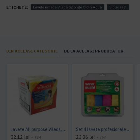
ETICHETE:
Lavete umede Vileda Sponge Cloth Aqua
5 buc./set
DIN ACEEASI CATEGORIE
DE LA ACELASI PRODUCATOR
Lavete All purpose Vileda, 38 x 40 cm, 10 buc. / pachet
Set 4 lavete profesionale din microfibre Sano Sushi
32,12 lei
23,36 lei
+ TVA
+ TVA