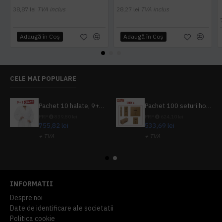
38,87 lei
TVA inclus
28,27 lei
TVA inclus
Adaugă în Coş
Adaugă în Coş
CELE MAI POPULARE
Pachet 10 halate, 9+1 gratuit
Pachet 100 seturi hoteliere, set dentar, set barbierit, casca de dus, pila unghii, set cusut
PRP
839,80 lei
PRP
624,10 lei
755,82 lei
533,69 lei
+ TVA
+ TVA
914,54 lei
TVA inclus
645,76 lei
TVA inclus
INFORMATII
Despre noi
Date de identificare ale societatii
Politica cookie