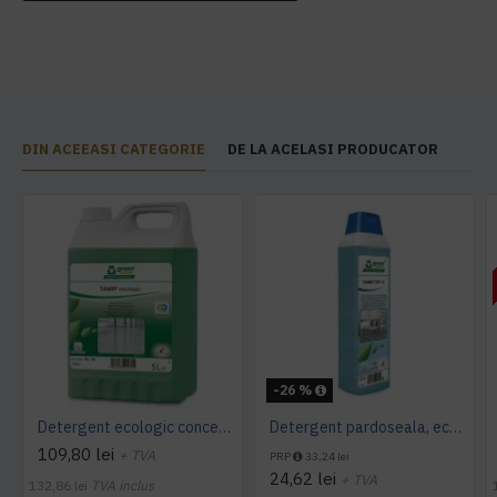
DIN ACEEASI CATEGORIE
DE LA ACELASI PRODUCATOR
-26 %
Detergent ecologic concentrat pardoseli Tawip Vioclean, 5L
Detergent pardoseala, ecologic, Green Care, TANET SR 15, 1 l
109,80 lei
+ TVA
PRP
33,24 lei
24,62 lei
+ TVA
132,86 lei
TVA inclus