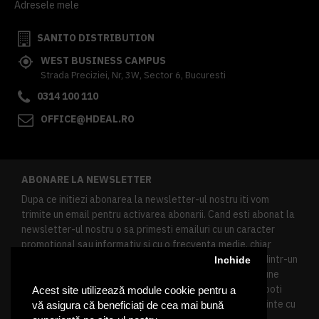
Adresele mele
SANITO DISTRIBUTION
WEST BUSINESS CAMPUS
Strada Preciziei, Nr, 3W, Sector 6, Bucuresti
0314 100 110
OFFICE@HDEAL.RO
ABONARE LA NEWSLETTER
Dupa ce initiezi abonarea la newsletter-ul nostru iti vom
trimite un email pentru activarea abonarii. Cand esti abonat la
newsletter-ul nostru o sa primesti emailuri cu un caracter
promotional sau informativ si cu o frecventa medie, chiar
redusa. Daca doresti sa te dezabonezi poti urma linkul dintr-un
Inchide
newsletter primit, daca esti client inregistrat ai o sectiune
speciala in contul tau in acest scop, si de asemenea ne poti
Acest site utilizează module cookie pentru a
contacta oricand pe email pentru orice intrebari sau cerinte cu
vă asigura că beneficiați de cea mai bună
privire la datele tale personale.