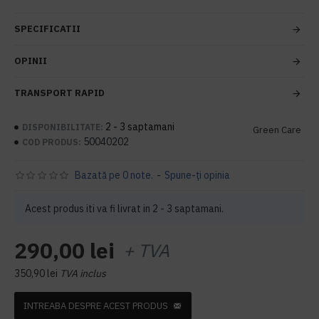
SPECIFICATII
OPINII
TRANSPORT RAPID
2 - 3 saptamani
DISPONIBILITATE:
Green Care
50040202
COD PRODUS:
Bazată pe 0 note.
-
Spune-ţi opinia
Acest produs iti va fi livrat in 2 - 3 saptamani.
290,00 lei
+ TVA
350,90 lei
TVA inclus
INTREABA DESPRE ACEST PRODUS