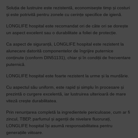
Soluția de lustruire este rezistentă, economisește timp și costuri
și este potrivită pentru zonele cu cerințe specifice de igienă.
LONGLIFE hospital este recomandat ori de câte ori se dorește
un aspect excelent sau o durabilitate a foliei de protecție.
Ca aspect de siguranță, LONGLIFE hospital este rezistent la
alunecare datorită componentelor de îngrijire puternice
conținute (conform DIN51131), chiar și în condiții de frecventare
puternică.
LONGLIFE hospital este foarte rezistent la urme și la murdărie.
Cu aspectul său uniform, este rapid și simplu în procesare și
prezintă o curgere excelentă, iar lustruirea ulterioară de mare
viteză crește durabilitatea.
Prin renunțarea completă la ingredientele periculoase, cum ar fi
zincul, TBEP, parfumul și agenții de nivelare fluorurați,
LONGLIFE hospital își asumă responsabilitatea pentru
generațiile viitoare.