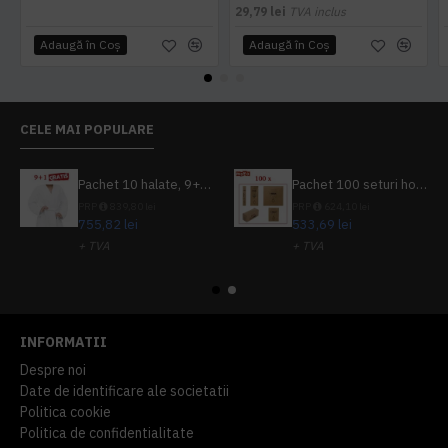
29,79 lei
TVA inclus
Adaugă în Coş
Adaugă în Coş
CELE MAI POPULARE
Pachet 10 halate, 9+1 gratuit
Pachet 100 seturi hoteliere, set dentar, set barbierit, casca de dus, pila unghii, set cusut
PRP
839,80 lei
PRP
624,10 lei
755,82 lei
533,69 lei
+ TVA
+ TVA
914,54 lei
TVA inclus
645,76 lei
TVA inclus
INFORMATII
Despre noi
Date de identificare ale societatii
Politica cookie
Politica de confidentialitate