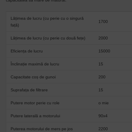
capacitatea sa mare de măturat.
Lățimea de lucru (cu perie cu o singură
1700
față)
Lățimea de lucru (cu perie cu două fețe)
2000
Eficiența de lucru
15000
Înclinație maximă de lucru
15
Capacitate coș de gunoi
200
Suprafața de filtrare
15
Putere motor perie cu role
o mie
Putere laterală a motorului
90x4
Puterea motorului de mers pe jos
2200