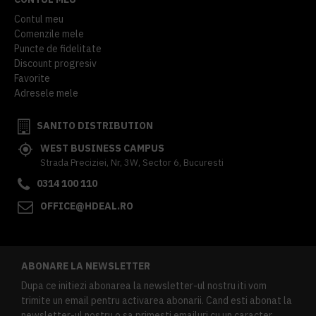
Contul meu
Comenzile mele
Puncte de fidelitate
Discount progresiv
Favorite
Adresele mele
SANITO DISTRIBUTION
WEST BUSINESS CAMPUS
Strada Preciziei, Nr, 3W, Sector 6, Bucuresti
0314 100 110
OFFICE@HDEAL.RO
ABONARE LA NEWSLETTER
Dupa ce initiezi abonarea la newsletter-ul nostru iti vom
trimite un email pentru activarea abonarii. Cand esti abonat la
newsletter-ul nostru o sa primesti emailuri cu un caracter