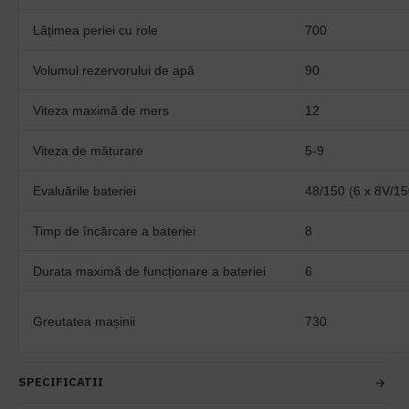
Lățimea periei cu role
700
Volumul rezervorului de apă
90
Viteza maximă de mers
12
Viteza de măturare
5-9
Evaluările bateriei
48/150 (6 x 8V/1
Timp de încărcare a bateriei
8
Durata maximă de funcționare a bateriei
6
Greutatea mașinii
730
SPECIFICATII