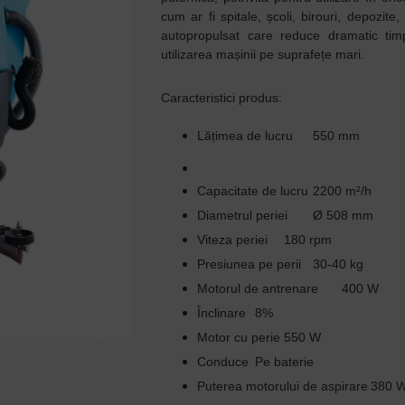
cum ar fi spitale, școli, birouri, depozite
autopropulsat care reduce dramatic tim
utilizarea mașinii pe suprafețe mari.
Caracteristici produs:
Lățimea de lucru
550 mm
Capacitate de lucru
2200 m²/h
Diametrul periei
Ø 508 mm
Viteza periei
180 rpm
Presiunea pe perii
30-40 kg
Motorul de antrenare
400 W
Înclinare
8%
Motor cu perie
550 W
Conduce
Pe baterie
Puterea motorului de aspirare
380 