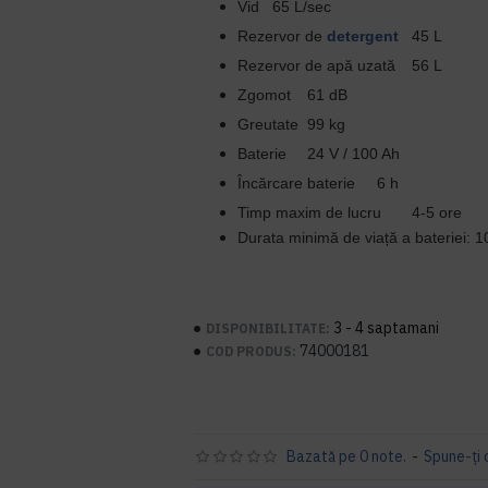
Vid
65 L/sec
Rezervor de
detergent
45 L
Rezervor de apă uzată
56 L
Zgomot
61 dB
Greutate
99 kg
Baterie
24 V / 100 Ah
Încărcare baterie
6 h
Timp maxim de lucru
4-5 ore
Durata minimă de viață a bateriei: 1
3 - 4 saptamani
DISPONIBILITATE:
74000181
COD PRODUS:
Bazată pe 0 note.
-
Spune-ţi 