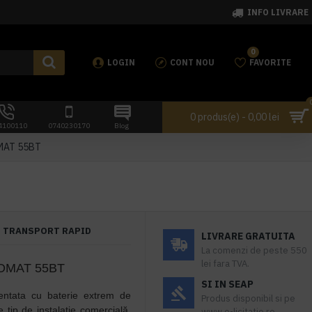
INFO LIVRARE
0
LOGIN
CONT NOU
FAVORITE
0 produs(e) - 0,00 lei
4100110
0740230170
Blog
OMAT 55BT
TRANSPORT RAPID
LIVRARE GRATUITA
La comenzi de peste 550
lei fara TVA.
ABOMAT 55BT
SI IN SEAP
entata cu baterie extrem de
Produs disponibil si pe
ce tip de instalație comercială,
www.e-licitatie.ro