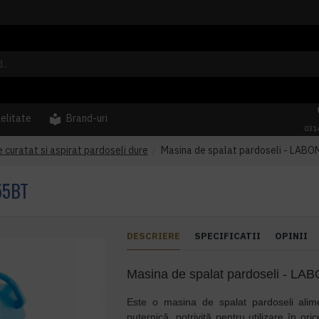
delitate
Brand-uri
031
e curatat si aspirat pardoseli dure
Masina de spalat pardoseli - LAB
55BT
DESCRIERE
SPECIFICATII
OPINII
Masina de spalat pardoseli - L
Este o masina de spalat pardoseli alim
puternică, potrivită pentru utilizare în ori