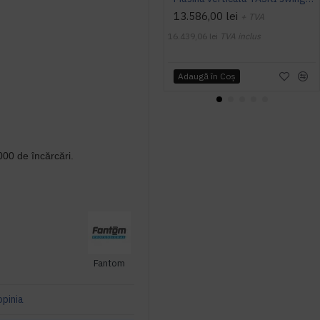
13.586,00 lei
+ TVA
16.439,06 lei
TVA inclus
Adaugă în Coş
000 de încărcări.
Fantom
opinia