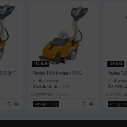
-10 %
-26 %
Masina TASKI swingo 350 B BMS EURO
Masina TASKI swingo 350 B
Masina TA
PRP
29.395,69 lei
PRP
28.058,
26.438,05 lei
20.784,00
+ TVA
31.990,04 lei
TVA inclus
25.148,64 le
Adaugă în Coş
Adaugă în