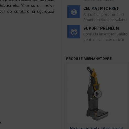
, fabrici etc. Vine cu un motor
CEL MAI MIC PRET
pul de curățare și ușurează
Ai gasit un pret mai mic?
Promitem sa il echivalam.
SUPORT PREMIUM
Consulta un expert Sanito
pentru mai multe detalii
PRODUSE ASEMANATOARE
W
Masina verticala TASKI swingo 150 E EURO, 1100W