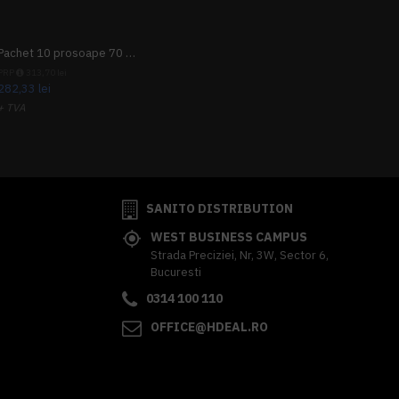
Pachet 10 prosoape 70 x 140cm 9 + 1 gratuit
PRP
313,70 lei
282,33 lei
+ TVA
341,62 lei
TVA inclus
SANITO DISTRIBUTION
WEST BUSINESS CAMPUS
Strada Preciziei, Nr, 3W, Sector 6,
Bucuresti
0314 100 110
OFFICE@HDEAL.RO