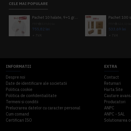
CELE MAI POPULARE
Pachet 10 halate, 9+1 gratuit
PRP
839,80 lei
PRP
624,10 le
755,82 lei
533,69 lei
+ TVA
+ TVA
914,54 lei
TVA inclus
645,76 lei
TV
INFORMATII
EXTRA
Despre noi
Contact
Date de identificare ale societatii
Returnari
Politica cookie
Harta Site
Politica de confidentialitate
Cautare avans
Termeni si conditii
Producatori
Prelucrarea datelor cu caracter personal
ANPC
Cum comand
ANPC - SAL
Certificari ISO
Solutionarea onl