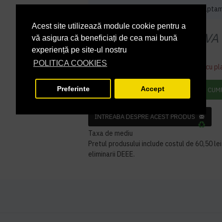
Acest produs iti va fi livrat in 3 - 4 sapta
Acest site utilizează module cookie pentru a
19.998,00 lei
+ TVA
vă asigura că beneficiați de cea mai bună
experiență pe site-ul nostru
24.197,58 lei
TVA inclus
POLITICA COOKIES
Acest produs se poate comanda doar cu pl
Preferinte
Accept
ADAUGĂ ÎN COŞ
CUM
INTREABA DESPRE ACEST PRODUS
Taxa de mediu
Pretul produsului include costul de 60,50 lei 
eliminarii DEEE.