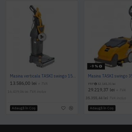
-9 %
Masina verticala TASKI swingo 150 E EURO, 1100W
13.586,00 lei
+ TVA
PRP
32.141,31 lei
29.219,37 lei
+ TVA
16.439,06 lei
TVA inclus
35.355,44 lei
TVA inclus
Adaugă în Coş
Adaugă în Coş