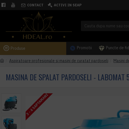
CONTACT
ACTIVI IN SEAP
Promotii
Puncte de fi
Produse
Aspiratoare profesionale si masini de curatat pardoseli
Masini d
MASINA DE SPALAT PARDOSELI - LABOMAT 
3 - 4 SAPTAMANI