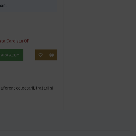
mani.
ata Card sau OP
PARA ACUM
aferent colectarii, tratarii si