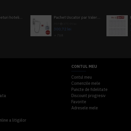
Pachet 100 seturi hoteliere, set dentar, set barbierit, casca de dus, pila unghii, set cusut
Pachet Uscator par Valera Action Super Plus + GRATUIT Sampon si gel de dus Tork
i
PRP
377,99 lei
300,72 lei
+ TVA
A inclus
363,87 lei
TVA inclus
CONTUL MEU
Contul meu
Comenzile mele
Puncte de fidelitate
ata
Discount progresiv
Favorite
Adresele mele
ine a litigiilor