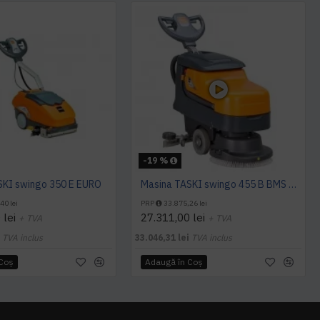
-19 %
SKI swingo 350 E EURO
Masina TASKI swingo 455 B BMS EURO, 900 W
40 lei
PRP
33.875,26 lei
 lei
27.311,00 lei
+ TVA
+ TVA
i
TVA inclus
33.046,31 lei
TVA inclus
 Coş
Adaugă în Coş