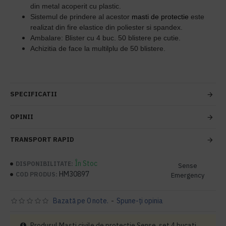
din metal acoperit cu plastic.
Sistemul de prindere al acestor
masti de protectie
este
realizat din fire elastice din poliester si spandex.
Ambalare: Blister cu 4 buc. 50 blistere pe cutie.
Achizitia de face la multilplu de 50 blistere.
SPECIFICATII
OPINII
TRANSPORT RAPID
În Stoc
DISPONIBILITATE:
Sense
HM30897
COD PRODUS:
Emergency
Bazată pe 0 note.
-
Spune-ţi opinia
Produsul Masti civile de protectie Sense, set 4 bucati