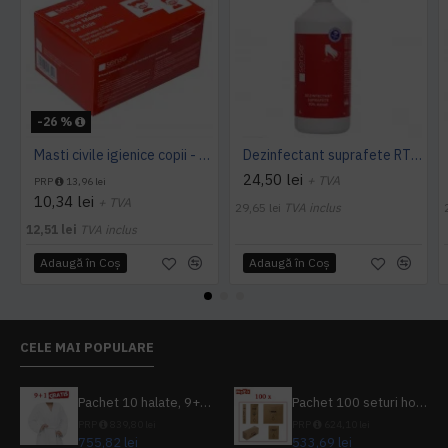
-26 %
Masti civile igienice copii - Sense, Set 50 buc
Dezinfectant suprafete RTU 70% Alcool 1L, Sense
24,50 lei
+ TVA
PRP
13,96 lei
10,34 lei
+ TVA
29,65 lei
TVA inclus
12,51 lei
TVA inclus
Adaugă în Coş
Adaugă în Coş
CELE MAI POPULARE
Pachet 10 halate, 9+1 gratuit
Pachet 100 seturi hoteliere, set dentar, set barbierit, casca de dus, pila unghii, set cusut
PRP
839,80 lei
PRP
624,10 lei
755,82 lei
533,69 lei