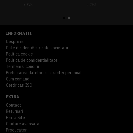
+ TVA
+ TVA
914,54 lei
TVA inclus
645,76 lei
TVA inclus
INFORMATII
Despre noi
Date de identificare ale societatii
Politica cookie
Politica de confidentialitate
Termeni si conditii
Prelucrarea datelor cu caracter personal
Cum comand
Certificari ISO
EXTRA
Contact
Returnari
Harta Site
Cautare avansata
Producatori