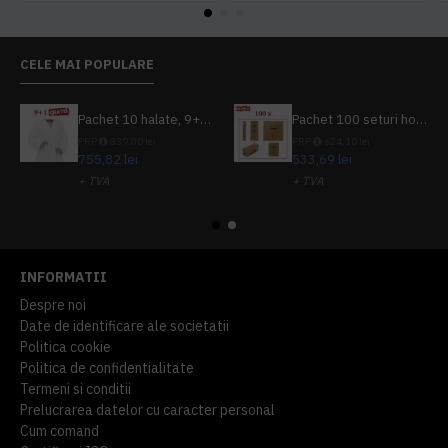
CELE MAI POPULARE
Pachet 10 halate, 9+1 gratuit
Pachet 100 seturi hoteliere, set dentar, set barbierit, casca de dus, pila unghii, set cusut
PRP
839,80 lei
PRP
624,10 lei
755,82 lei
533,69 lei
+ TVA
+ TVA
914,54 lei
TVA inclus
645,76 lei
TVA inclus
INFORMATII
Despre noi
Date de identificare ale societatii
Politica cookie
Politica de confidentialitate
Termeni si conditii
Prelucrarea datelor cu caracter personal
Cum comand