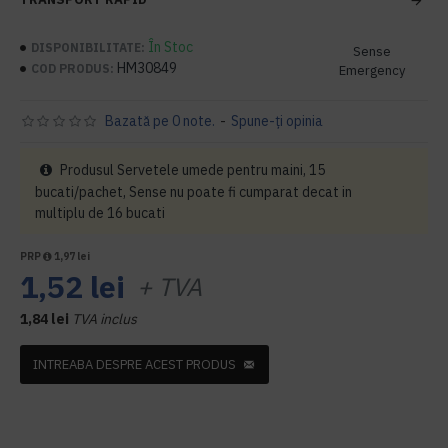
În Stoc
DISPONIBILITATE:
Sense
HM30849
COD PRODUS:
Emergency
Bazată pe 0 note.
-
Spune-ţi opinia
Produsul Servetele umede pentru maini, 15
bucati/pachet, Sense nu poate fi cumparat decat in
multiplu de 16 bucati
PRP
1,97 lei
1,52 lei
+ TVA
1,84 lei
TVA inclus
INTREABA DESPRE ACEST PRODUS