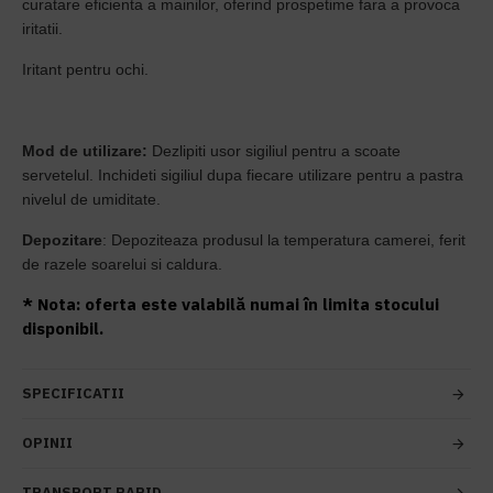
curatare eficienta a mainilor, oferind prospetime fara a provoca
iritatii.
Iritant pentru ochi.
Mod de utilizare:
Dezlipiti usor sigiliul pentru a scoate
servetelul. Inchideti sigiliul dupa fiecare utilizare pentru a pastra
nivelul de umiditate.
Depozitare
: Depoziteaza produsul la temperatura camerei, ferit
de razele soarelui si caldura.
* Nota: oferta este valabilă numai în limita stocului
disponibil.
SPECIFICATII
OPINII
TRANSPORT RAPID