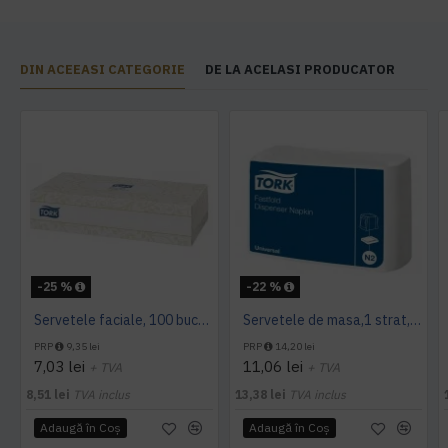
DIN ACEEASI CATEGORIE
DE LA ACELASI PRODUCATOR
-25 %
-22 %
Servetele faciale, 100 bucati / pachet, Tork
Servetele de masa,1 strat, Tork, 300 buc/pachet
PRP
9,35 lei
PRP
14,20 lei
7,03 lei
11,06 lei
+ TVA
+ TVA
8,51 lei
TVA inclus
13,38 lei
TVA inclus
Adaugă în Coş
Adaugă în Coş