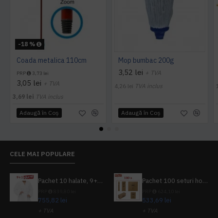
-18 %
Coada metalica 110cm
Mop bumbac 200g
3,52 lei
+ TVA
PRP
3,73 lei
3,05 lei
+ TVA
4,26 lei
TVA inclus
3,69 lei
TVA inclus
Adaugă în Coş
Adaugă în Coş
CELE MAI POPULARE
Pachet 10 halate, 9+1 gratuit
Pachet 100 seturi hoteliere, set dentar, set barbierit, casca de dus, pila unghii, set cusut
PRP
839,80 lei
PRP
624,10 lei
755,82 lei
533,69 lei
+ TVA
+ TVA