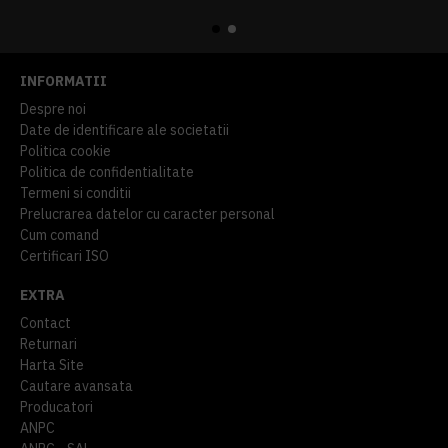
914,54 lei
TVA inclus
645,76 lei
TVA inclus
INFORMATII
Despre noi
Date de identificare ale societatii
Politica cookie
Politica de confidentialitate
Termeni si conditii
Prelucrarea datelor cu caracter personal
Cum comand
Certificari ISO
EXTRA
Contact
Returnari
Harta Site
Cautare avansata
Producatori
ANPC