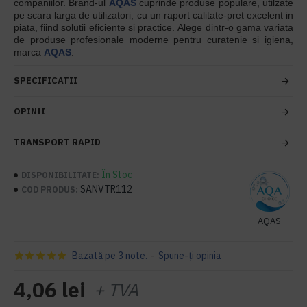
companiilor. Brand-ul
AQAS
cuprinde produse populare, utilzate
pe scara larga de utilizatori, cu un raport calitate-pret excelent in
piata, fiind solutii eficiente si practice. Alege dintr-o gama variata
de produse profesionale moderne pentru curatenie si igiena,
marca
AQAS
.
SPECIFICATII
OPINII
TRANSPORT RAPID
În Stoc
DISPONIBILITATE:
SANVTR112
COD PRODUS:
AQAS
Bazată pe 3 note.
-
Spune-ţi opinia
4,06 lei
+ TVA