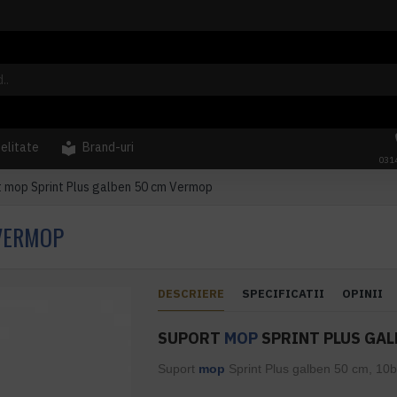
delitate
Brand-uri
031
 mop Sprint Plus galben 50 cm Vermop
 VERMOP
DESCRIERE
SPECIFICATII
OPINII
SUPORT
MOP
SPRINT PLUS GAL
Suport
mop
Sprint Plus galben 50 cm, 10