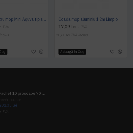
Maner pentru mop Mini Aquva tip spaghetti, gri, 205 grame, Vermop
Coada mop aluminiu 1.2m Limpio
17,09 lei
+ TVA
+ TVA
inclus
20,68 lei
TVA inclus
 Coş
Adaugă în Coş
Pachet 10 prosoape 70 x 140cm 9 + 1 gratuit
PRP
313,70 lei
282,33 lei
+ TVA
341,62 lei
TVA inclus