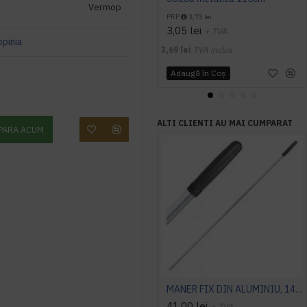
Vermop
PRP
3,73 lei
3,05 lei
+ TVA
opinia
3,69 lei
TVA inclus
Adaugă în Coş
ALTI CLIENTI AU MAI CUMPARAT
PARA ACUM
MANER FIX DIN ALUMINIU, 1400 MM, VERMOP
41,00 lei
+ TVA