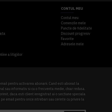
CONTUL MEU
Contul meu
Comenzile mele
Puncte de fidelitate
ata
Discount progresiv
Favorite
Adresele mele
ine a litigiilor
 email pentru activarea abonarii. Cand esti abonat la
al sau informativ si cu o frecventa medie, chiar redusa.
imit, daca esti client inregistrat ai o sectiune speciala
pe email pentru orice intrebari sau cerinte cu privire la