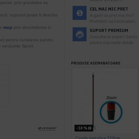
special, prin greutatea sa
CEL MAI MIC PRET
orul, suportul poate fi deschis
Ai gasit un pret mai mic?
Promitem sa il echivalam.
pe
mop
prin deschiderea in
SUPORT PREMIUM
Consulta un expert Sanito
ne) pentru curatarea panzei.
pentru mai multe detalii
 versiunile Sprint.
PRODUSE ASEMANATOARE
-18 %
Coada metalica 110cm