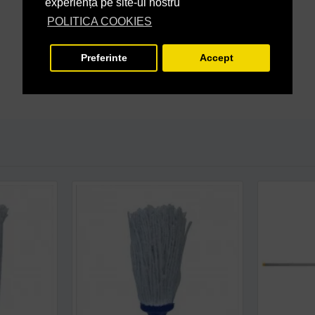
experiență pe site-ul nostru
POLITICA COOKIES
Preferinte
Accept