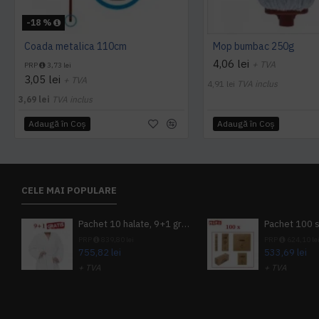
-18 %
Coada metalica 110cm
Mop bumbac 250g
4,06 lei
+ TVA
PRP
3,73 lei
3,05 lei
+ TVA
4,91 lei
TVA inclus
3,69 lei
TVA inclus
Adaugă în Coş
Adaugă în Coş
CELE MAI POPULARE
Pachet 10 halate, 9+1 gratuit
PRP
839,80 lei
PRP
624,10 le
755,82 lei
533,69 lei
+ TVA
+ TVA
914,54 lei
TVA inclus
645,76 lei
TV