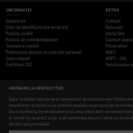
INFORMATII
EXTRA
Despre noi
Contact
Date de identificare ale societatii
Returnari
Politica cookie
Harta Site
Politica de confidentialitate
Cautare avans
Termeni si conditii
Producatori
Prelucrarea datelor cu caracter personal
ANPC
Cum comand
ANPC - SAL
Certificari ISO
Solutionarea onl
ABONARE LA NEWSLETTER
Dupa ce initiezi abonarea la newsletter-ul nostru iti vom trimite un
newsletter-ul nostru o sa primesti emailuri cu un caracter promotion
Daca doresti sa te dezabonezi poti urma linkul dintr-un newsletter pr
in contul tau in acest scop, si de asemenea ne poti contacta oricand 
datele tale personale.