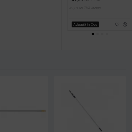
49,61 lei
TVA inclus
Adaugă în Coş