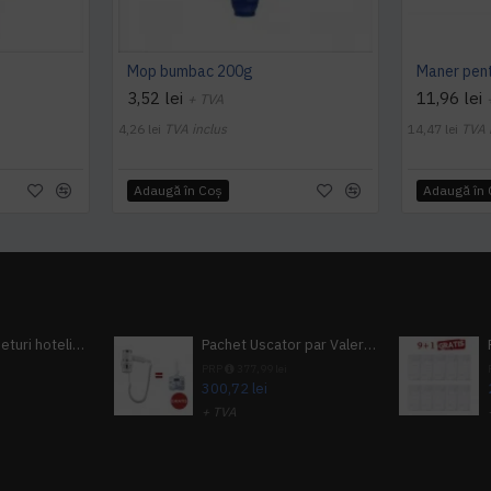
Mop bumbac 200g
3,52 lei
11,96 lei
+ TVA
4,26 lei
TVA inclus
14,47 lei
TVA 
Adaugă în Coş
Adaugă în
Pachet 100 seturi hoteliere, set dentar, set barbierit, casca de dus, pila unghii, set cusut
Pachet Uscator par Valera Action Super Plus + GRATUIT Sampon si gel de dus Tork
i
PRP
377,99 lei
300,72 lei
+ TVA
A inclus
363,87 lei
TVA inclus