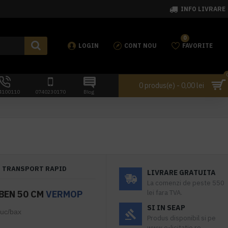
INFO LIVRARE
0
LOGIN
CONT NOU
FAVORITE
0 produs(e) - 0,00 lei
4100110
0740230170
Blog
TRANSPORT RAPID
LIVRARE GRATUITA
La comenzi de peste 550
BEN 50 CM
VERMOP
lei fara TVA.
SI IN SEAP
buc/bax
Produs disponibil si pe
www.e-licitatie.ro