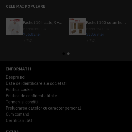
CELE MAI POPULARE
Pachet 10 halate, 9+1 gratuit
Pachet 100 seturi hoteliere, set dentar, set barbierit, casca de dus, pila unghii, set cusut
PRP
839,80 lei
PRP
624,10 lei
755,82 lei
533,69 lei
+ TVA
+ TVA
914,54 lei
TVA inclus
645,76 lei
TVA inclus
INFORMATII
Despre noi
Date de identificare ale societatii
Politica cookie
Politica de confidentialitate
Termeni si conditii
Prelucrarea datelor cu caracter personal
Cum comand
Certificari ISO
EXTRA