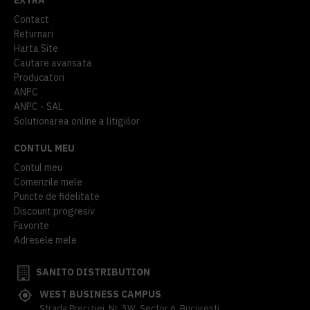
Contact
Returnari
Harta Site
Cautare avansata
Producatori
ANPC
ANPC - SAL
Solutionarea online a litigiilor
CONTUL MEU
Contul meu
Comenzile mele
Puncte de fidelitate
Discount progresiv
Favorite
Adresele mele
SANITO DISTRIBUTION
WEST BUSINESS CAMPUS
Strada Preciziei, Nr, 3W, Sector 6, Bucuresti