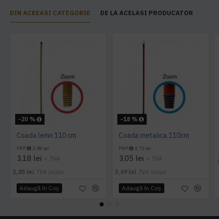
DIN ACEEASI CATEGORIE
DE LA ACELASI PRODUCATOR
-20 %
-18 %
Coada lemn 110 cm
Coada metalica 110cm
PRP
3,98 lei
PRP
3,73 lei
3,18 lei
3,05 lei
+ TVA
+ TVA
3,85 lei
TVA inclus
3,69 lei
TVA inclus
Adaugă în Coş
Adaugă în Coş