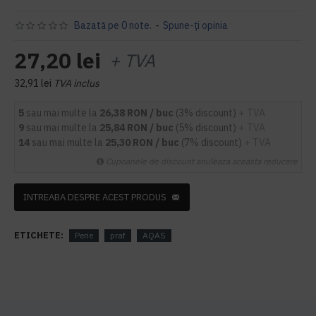
Bazată pe 0 note.
-
Spune-ţi opinia
27,20 lei
+ TVA
32,91 lei
TVA inclus
5
sau mai multe la
26,38 RON / buc
(3% discount)
+ TVA
9
sau mai multe la
25,84 RON / buc
(5% discount)
+ TVA
14
sau mai multe la
25,30 RON / buc
(7% discount)
+ TVA
Cupoanele de discount anuleaza aceasta reducere
INTREABA DESPRE ACEST PRODUS
ETICHETE:
Perie
praf
AQAS