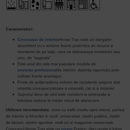
Caracteristici:
Covora
sul de interior
Arrow Trax este un stergator
absorbant cu o actiune foarte puternica de rezuire a
murdariei de pe talpi, care se datoareaza modelului sau
unic, de "sageata".
Este unul din cele mai populare modele de
covoras profesional
de interior, datorita raportului pret-
calitate foarte avantajos.
Firele de polipropilena extrem de rezistente asigura atat
retentia corespunzatoare a umezelii, cat si a mizeriei.
Suportul dens de vinil este rezistent la umezeala si
totodata reduce la minim riscul de alunecare.
Utilizare recomandata:
zone cu trafic mediu spre intens, partea
de interior a intrarilor in scoli, universitati, cladiri publice, cladiri
de birouri, centre sportive, mall-uri si magazine comerciale.
Covorasul Arrow Trax este un
covor
Portico, deci poate fi folosi