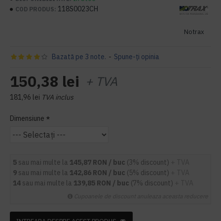
118S0023CH
COD PRODUS:
Notrax
Bazată pe 3 note.
-
Spune-ţi opinia
150,38 lei
+ TVA
181,96 lei
TVA inclus
Dimensiune
5
sau mai multe la
145,87 RON / buc
(3% discount)
+ TVA
9
sau mai multe la
142,86 RON / buc
(5% discount)
+ TVA
14
sau mai multe la
139,85 RON / buc
(7% discount)
+ TVA
Cupoanele de discount anuleaza aceasta reducere