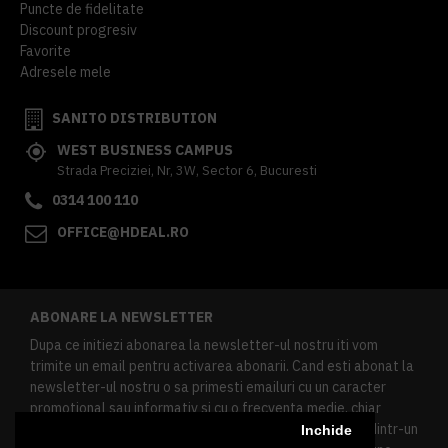
Puncte de fidelitate
Discount progresiv
Favorite
Adresele mele
SANITO DISTRIBUTION
WEST BUSINESS CAMPUS
Strada Preciziei, Nr, 3W, Sector 6, Bucuresti
0314 100 110
OFFICE@HDEAL.RO
ABONARE LA NEWSLETTER
Dupa ce initiezi abonarea la newsletter-ul nostru iti vom
trimite un email pentru activarea abonarii. Cand esti abonat la
newsletter-ul nostru o sa primesti emailuri cu un caracter
promotional sau informativ si cu o frecventa medie, chiar
redusa. Daca doresti sa te dezabonezi poti urma linkul dintr-un
Inchide