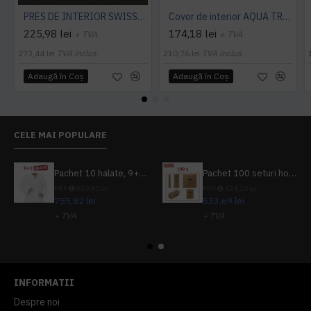
PRES DE INTERIOR SWISSLON CLASSIC, NOTRAX
Covor de interior AQUA TRAP
225,98 lei
174,18 lei
+ TVA
+ TVA
273,44 lei
TVA inclus
210,76 lei
TVA inclus
Adaugă în Coş
Adaugă în Coş
CELE MAI POPULARE
Pachet 10 halate, 9+1 gratuit
Pachet 100 seturi hoteliere, set dentar, set barbierit, casca de dus, pila unghii, set cusut
PRP
839,80 lei
PRP
624,10 lei
755,82 lei
533,69 lei
+ TVA
+ TVA
914,54 lei
TVA inclus
645,76 lei
TVA inclus
INFORMATII
Despre noi