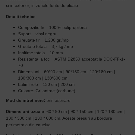
si in exterior, in zonele ferite de ploaie.
Detalii tehnice
Compozitie fir 100 % polipropilena
Suport vinyl negru
Greutate fir 1.200 gr./mp
Greutate totala 3,7 kg / mp
Inaltime totala 10 mm
Rezistenta la foc ASTM D2859 acceptat la DOC-FF-1-
70
Dimensiuni 60*90 cm | 90*150 cm | 120*180 cm |
130*300 cm | 130*600 cm
Latimi role 130 cm | 200 cm
Culoare: Gri antracit(carbune)
Mod de intretinere:
prin aspirare
Dimensiuni uzuale
: 60 * 90 cm | 90 * 150 cm | 120 * 180 cm |
130 * 300 cm | 130 * 600 cm. Aceste presuri au bordura
perimetrala din cauciuc.