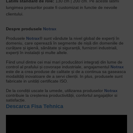
Latimi standard de role:
130 cm | 200 cm. Pe aceste latimi
lungimea presurilor poate fi customizat in functie de nevoile
clientului.
Despre produsele
Notrax
Produsele
Notrax
® sunt vândute la nivel global de experți în
domeniu, care operează în segmente de nișă din domeniile de
curățare și igienă, sănătate și siguranță, furnizori industriali,
experți în instalații și multe altele.
Fiind unul dintre cei mai mari producători integrați din lume de
control al prafului și covorașe industriale, angajamentul
Notrax
este de a crea produse de calitate și de a continua sa gaseasca
modalități inovatoare de a servi clienții. In plus, produsele sunt
fabricate in unități certificate ISO.
De la condiții uscate la umede, utilizarea produselor
Notrax
contribuie la creșterea productivității, confortul angajaților si
satisfacție.
Descarca Fisa Tehnica