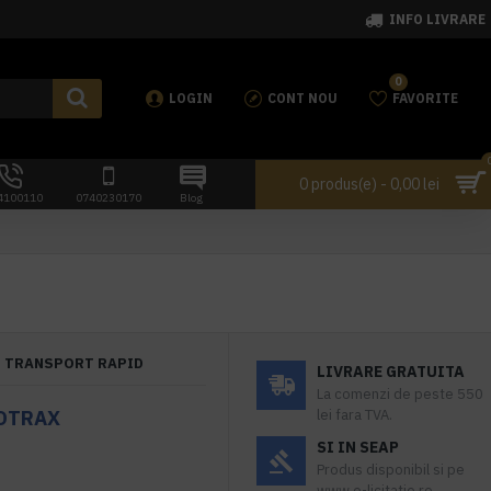
INFO LIVRARE
0
LOGIN
CONT NOU
FAVORITE
0 produs(e) - 0,00 lei
4100110
0740230170
Blog
TRANSPORT RAPID
LIVRARE GRATUITA
La comenzi de peste 550
OTRAX
lei fara TVA.
SI IN SEAP
Produs disponibil si pe
www.e-licitatie.ro