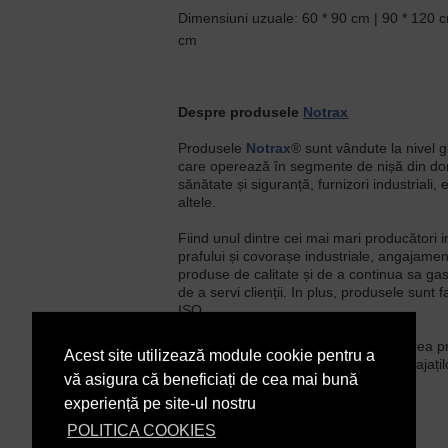
Dimensiuni uzuale: 60 * 90 cm | 90 * 120 c
cm
Despre produsele
Notrax
Produsele
Notrax
® sunt vândute la nivel g
care operează în segmente de nișă din dom
sănătate și siguranță, furnizori industriali, e
altele.
Fiind unul dintre cei mai mari producători i
prafului și covorașe industriale, angajame
produse de calitate și de a continua sa ga
de a servi clienții. In plus, produsele sunt fa
ISO.
De la condiții uscate la umede, utilizarea 
Acest site utilizează module cookie pentru a
creșterea productivității, confortul angajațilo
vă asigura că beneficiați de cea mai bună
Descarca Fisa Tehnica
experiență pe site-ul nostru
POLITICA COOKIES
În Stoc
DISPONIBILITATE: