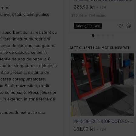
225,98 lei
+ TVA
xtrem.
universitati, cladiri publice,
273,44 lei
TVA inclus
Adaugă în Coş
 absorbant dur si rezistent cu
ilitate: inlatura murdaria si
tarita de cauciuc, stergatorul
ALTI CLIENTI AU MAI CUMPARAT
ginile de cauciuc ce ies in
etentie de apa de pana la 6
portul stergatorului reduce la
tine presul la distanta de
uscarea corespunzatoare.
n Scoli, universitati, cladiri
ine comerciale. Presul Guzzler
i in exterior, in zone ferite de
rocedeu de extractie sau
PRES DE EXTERIOR OCTO-O-FLEX, cu rampa perimetrala
181,00 lei
+ TVA