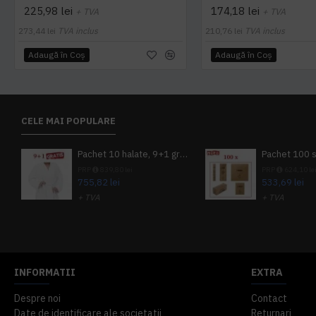
225,98 lei
174,18 lei
+ TVA
+ TVA
273,44 lei
TVA inclus
210,76 lei
TVA inclus
Adaugă în Coş
Adaugă în Coş
CELE MAI POPULARE
Pachet 10 halate, 9+1 gratuit
PRP
839,80 lei
PRP
624,10 le
755,82 lei
533,69 lei
+ TVA
+ TVA
914,54 lei
TVA inclus
645,76 lei
TV
INFORMATII
EXTRA
Despre noi
Contact
Date de identificare ale societatii
Returnari