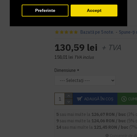
166S0023CH
COD PRODUS:
Preferinte
Accept
Bazată pe 5 note.
-
Spune-ţi 
130,59 lei
+ TVA
158,01 lei
TVA inclus
Dimensiune
ADAUGĂ ÎN COŞ
CUM
5
sau mai multe la
126,67 RON / buc
(3% 
9
sau mai multe la
124,06 RON / buc
(5% 
14
sau mai multe la
121,45 RON / buc
(7%
Cupoanele de di