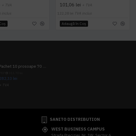
i
101,06 lei
+ TVA
+ TVA
 inclus
122,28 lei
TVA inclus
 Coş
Adaugă în Coş
Pachet 10 prosoape 70 x 140cm 9 + 1 gratuit
PRP
313,70 lei
282,33 lei
+ TVA
341,62 lei
TVA inclus
SANITO DISTRIBUTION
WEST BUSINESS CAMPUS
Strada Preciziei, Nr, 3W, Sector 6,