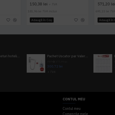
150,38 lei
571,20 le
+ TVA
181,96 lei
TVA inclus
691,15 lei
TVA
Adaugă în Coş
Adaugă în
Pachet 100 seturi hoteliere, set dentar, set barbierit, casca de dus, pila unghii, set cusut
Pachet Uscator par Valera Action Super Plus + GRATUIT Sampon si gel de dus Tork
i
PRP
377,99 lei
300,72 lei
+ TVA
A inclus
363,87 lei
TVA inclus
CONTUL MEU
Contul meu
Comenzile mele