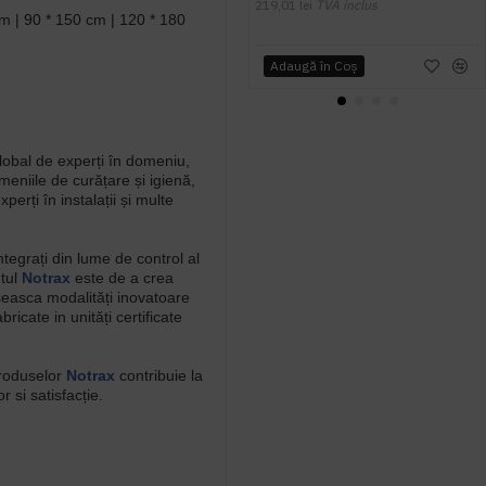
219,01 lei
TVA inclus
m | 90 * 150 cm | 120 * 180
Adaugă în Coş
lobal de experți în domeniu,
eniile de curățare și igienă,
xperți în instalații și multe
ntegrați din lume de control al
ntul
Notrax
este de a crea
seasca modalități inovatoare
bricate in unități certificate
produselor
Notrax
contribuie la
r si satisfacție.