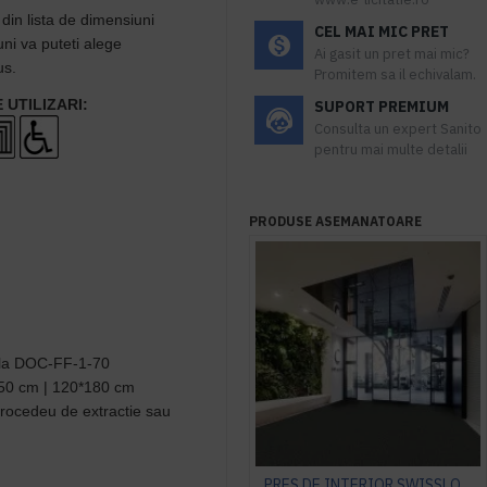
 din lista de dimensiuni
CEL MAI MIC PRET
ni va puteti alege
Ai gasit un pret mai mic?
us.
Promitem sa il echivalam.
UTILIZARI:
SUPORT PREMIUM
Consulta un expert Sanito
pentru mai multe detalii
PRODUSE ASEMANATOARE
 la DOC-FF-1-70
50 cm | 120*180 cm
procedeu de extractie sau
PRES DE INTERIOR SWISSLON CLASSIC, NOTRAX