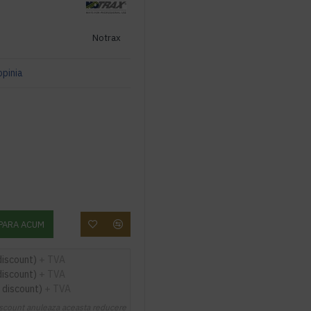
Notrax
opinia
PARA ACUM
discount)
+ TVA
discount)
+ TVA
 discount)
+ TVA
scount anuleaza aceasta reducere