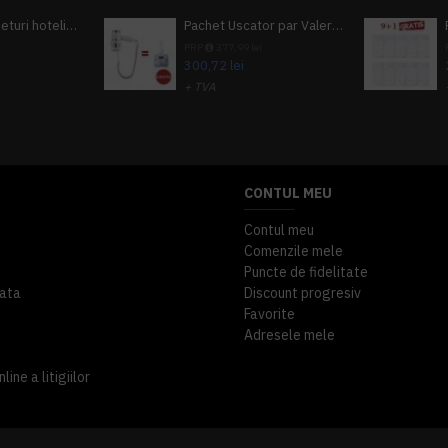
Pachet 100 seturi hoteliere, set dentar, set barbierit, casca de dus, pila unghii, set cusut
Pachet Uscator par Valera Action Super Plus + GRATUIT Sampon si gel de dus Tork
i
PRP
377,99 lei
300,72 lei
+ TVA
A inclus
363,87 lei
TVA inclus
CONTUL MEU
Contul meu
Comenzile mele
Puncte de fidelitate
ata
Discount progresiv
Favorite
Adresele mele
ine a litigiilor