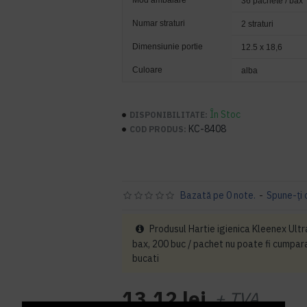
Mod ambalare
36 pachete / bax
Numar straturi
2 straturi
Dimensiunie portie
12.5 x 18,6
Culoare
alba
În Stoc
DISPONIBILITATE:
KC-8408
COD PRODUS:
Bazată pe 0 note.
-
Spune-ţi 
Produsul Hartie igienica Kleenex Ultra
bax, 200 buc / pachet nu poate fi cumpara
bucati
13,12 lei
+ TVA