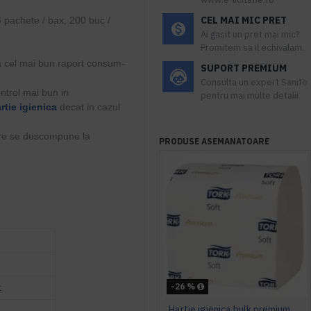
CEL MAI MIC PRET
6 pachete / bax, 200 buc /
Ai gasit un pret mai mic?
Promitem sa il echivalam.
a cel mai bun raport consum-
SUPORT PREMIUM
Consulta un expert Sanito
ontrol mai bun in
pentru mai multe detalii
rtie igienica
decat in cazul
care se descompune la
PRODUSE ASEMANATOARE
.
-26 %
t
Hartie igienica bulk premium, 2 straturi 252 buc / pachet, Tork