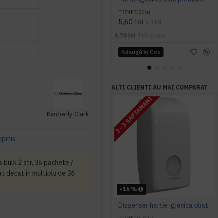
PRP
7,56 lei
5,60 lei
+ TVA
6,78 lei
TVA inclus
Adaugă în Coş
ALTI CLIENTI AU MAI CUMPARAT
2 - 3 SAPTAMANI
Kimberly-Clark
opinia
 bulk 2 str, 36 pachete /
t decat in multiplu de 36
-16 %
Dispenser hartie igienica pliata Kimberly-Clark Aquarius