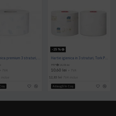
-25 %
Hartie igienica premium 3 straturi, 120 m / rola, Tork
Hartie igienica in 3 straturi, Tork Premium Extra Soft, T6, 70 m/rola
i
PRP
14,06 lei
10,60 lei
+ TVA
+ TVA
 inclus
12,83 lei
TVA inclus
 Coş
Adaugă în Coş