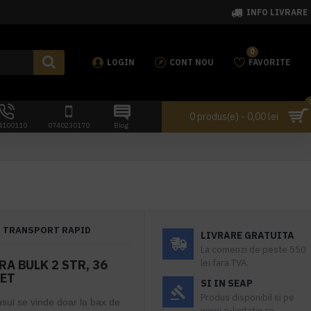
INFO LIVRARE
0
LOGIN
CONT NOU
FAVORITE
0 produs(e) - 0,00 lei
4100110
0740230170
Blog
TRANSPORT RAPID
LIVRARE GRATUITA
La comenzi de peste 550
A BULK 2 STR, 36
lei fara TVA.
HET
SI IN SEAP
Produs disponibil si pe
usul se vinde doar la bax de
www.e-licitatie.ro