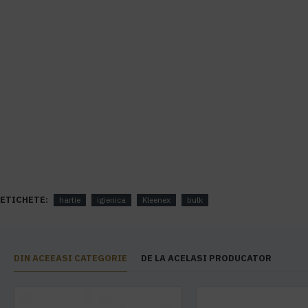
ETICHETE:
hartie
igienica
Kleenex
bulk
DIN ACEEASI CATEGORIE
DE LA ACELASI PRODUCATOR