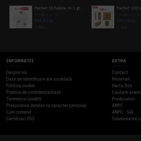
Pachet 10 halate, 9+1 gratuit
PRP
839,80 lei
PRP
624,10 le
755,82 lei
533,69 lei
+ TVA
+ TVA
914,54 lei
TVA inclus
645,76 lei
TV
INFORMATII
EXTRA
Despre noi
Contact
Date de identificare ale societatii
Returnari
Politica cookie
Harta Site
Politica de confidentialitate
Cautare avans
Termeni si conditii
Producatori
Prelucrarea datelor cu caracter personal
ANPC
Cum comand
ANPC - SAL
Certificari ISO
Solutionarea onl