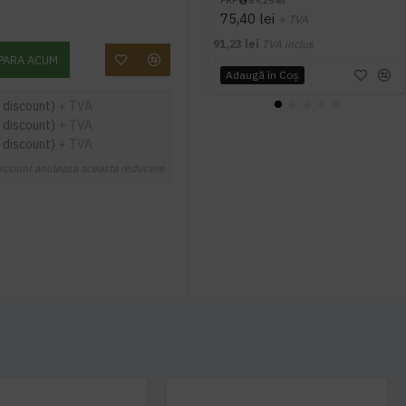
PRP
89,25 lei
75,40 lei
+ TVA
91,23 lei
TVA inclus
PARA ACUM
Adaugă în Coş
 discount)
+ TVA
 discount)
+ TVA
 discount)
+ TVA
scount anuleaza aceasta reducere