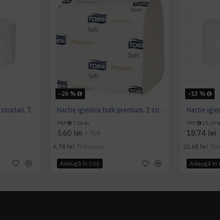
-26 %
-13 %
Hartie igienica, 170 m, 2 straturi, Tork
Hartie igienica bulk premium, 2 straturi 252 buc / pachet, Tork
PRP
7,56 lei
PRP
21,60 le
5,60 lei
18,74 lei
+ TVA
6,78 lei
TVA inclus
22,68 lei
TVA
Adaugă în Coş
Adaugă în