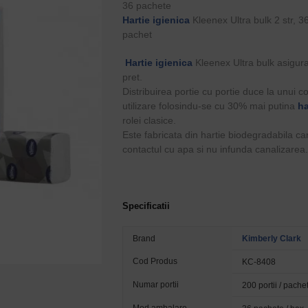
36 pachete
Hartie igienica
Kleenex Ultra bulk 2 str, 3
pachet
Hartie igienica
Kleenex Ultra bulk asigur
pret.
Distribuirea portie cu portie duce la unui c
utilizare folosindu-se cu 30% mai putina
ha
rolei clasice.
Este fabricata din hartie biodegradabila 
contactul cu apa si nu infunda canalizarea
Specificatii
Brand
Kimberly Clark
Cod Produs
KC-8408
Numar portii
200 portii / pache