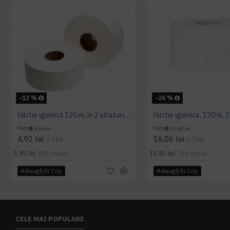
-13 %
-26 %
Hârtie igienică 120 m, in 2 straturi, extra albă, Mini Jumbo, AQAS
PRP
5,66 lei
PRP
21,68 lei
4,92 lei
16,06 lei
+ TVA
+ TVA
5,95 lei
TVA inclus
19,43 lei
TVA inclus
Adaugă în Coş
Adaugă în Coş
CELE MAI POPULARE