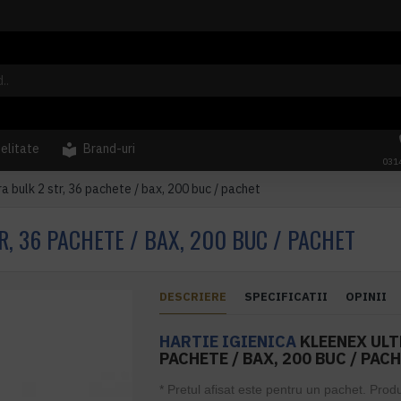
delitate
Brand-uri
031
ra bulk 2 str, 36 pachete / bax, 200 buc / pachet
R, 36 PACHETE / BAX, 200 BUC / PACHET
DESCRIERE
SPECIFICATII
OPINII
HARTIE IGIENICA
KLEENEX ULTR
PACHETE / BAX, 200 BUC / PAC
* Pretul afisat este pentru un pachet. Prod