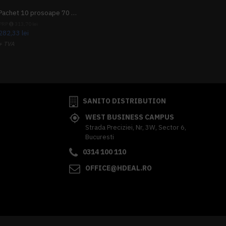
Pachet 10 prosoape 70 x 140cm 9 + 1 gratuit
PRP
313,70 lei
282,33 lei
+ TVA
341,62 lei
TVA inclus
SANITO DISTRIBUTION
WEST BUSINESS CAMPUS
Strada Preciziei, Nr, 3W, Sector 6,
Bucuresti
0314 100 110
OFFICE@HDEAL.RO