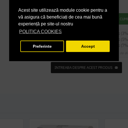
15,88 lei
TVA inclus
Acest site utilizează module cookie pentru a
vă asigura că beneficiați de cea mai bună
ADAUGĂ ÎN COŞ
CUM
experiență pe site-ul nostru
POLITICA COOKIES
180
sau mai multe la
12,73 RON / buc
(3%
324
sau mai multe la
12,46 RON / buc
(5%
504
sau mai multe la
12,20 RON / buc
(7%
Preferinte
Accept
Cupoanele de di
INTREABA DESPRE ACEST PRODUS