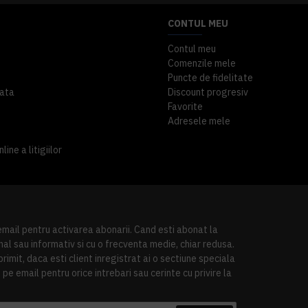
CONTUL MEU
Contul meu
Comenzile mele
Puncte de fidelitate
ata
Discount progresiv
Favorite
Adresele mele
ine a litigiilor
 email pentru activarea abonarii. Cand esti abonat la
al sau informativ si cu o frecventa medie, chiar redusa.
imit, daca esti client inregistrat ai o sectiune speciala
pe email pentru orice intrebari sau cerinte cu privire la