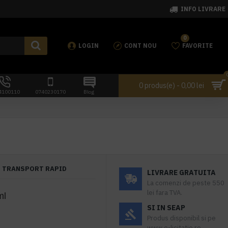
INFO LIVRARE
0
LOGIN
CONT NOU
FAVORITE
0 produs(e) - 0,00 lei
4100110
0740230170
Blog
TRANSPORT RAPID
LIVRARE GRATUITA
La comenzi de peste 550
lei fara TVA.
ml
SI IN SEAP
Produs disponibil si pe
www.e-licitatie.ro