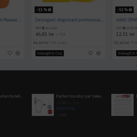
-11 %
-12 %
Detergent Vase Premium Manual 5L Canistra AQAS
Detergent-degresant profesional pentru vase, 5 L, Konga Extra
PRP
52,66 lei
PRP
14,28 le
46,81 lei
12,51 lei
+ TVA
56,64 lei
TVA inclus
15,14 lei
TVA
Adaugă în Coş
Adaugă în
Pachet 100 seturi hoteliere, set dentar, set barbierit, casca de dus, pila unghii, set cusut
Pachet Uscator par Valera Action Super Plus + GRATUIT Sampon si gel de dus Tork
i
PRP
377,99 lei
300,72 lei
+ TVA
A inclus
363,87 lei
TVA inclus