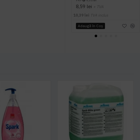
PRP
9,35 lei
8,59 lei
+ TVA
10,39 lei
TVA inclus
Adaugă în Coş