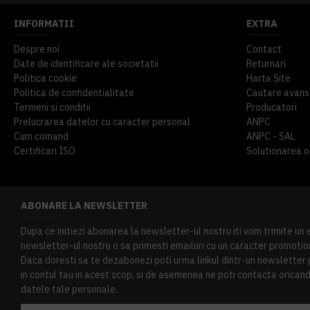
INFORMATII
EXTRA
Despre noi
Contact
Date de identificare ale societatii
Returnari
Politica cookie
Harta Site
Politica de confidentialitate
Cautare avans
Termeni si conditii
Producatori
Prelucrarea datelor cu caracter personal
ANPC
Cum comand
ANPC - SAL
Certificari ISO
Solutionarea onl
ABONARE LA NEWSLETTER
Dupa ce initiezi abonarea la newsletter-ul nostru iti vom trimite un
newsletter-ul nostru o sa primesti emailuri cu un caracter promotion
Daca doresti sa te dezabonezi poti urma linkul dintr-un newsletter pr
in contul tau in acest scop, si de asemenea ne poti contacta oricand 
datele tale personale.