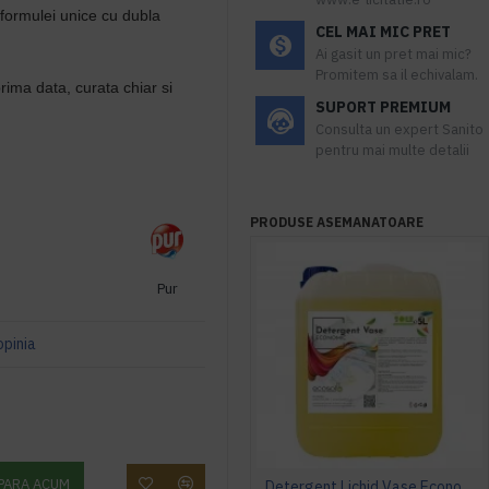
formulei unice cu dubla
CEL MAI MIC PRET
Ai gasit un pret mai mic?
Promitem sa il echivalam.
prima data, curata chiar si
SUPORT PREMIUM
Consulta un expert Sanito
pentru mai multe detalii
PRODUSE ASEMANATOARE
Pur
opinia
PARA ACUM
Detergent Lichid Vase Economic, Manual, 5L, AQAS