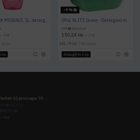
-9 %
SANO SPARK MIGDALE, 1L, detergent vase
SPUL BLITZ Green - Detergent manual pentru vase, 10 L, kiehl
i
PRP
165,26 lei
150,24 lei
+ TVA
+ TVA
 inclus
181,79 lei
TVA inclus
 Coş
Adaugă în Coş
Pachet 10 prosoape 70 x 140cm 9 + 1 gratuit
PRP
313,70 lei
282,33 lei
+ TVA
341,62 lei
TVA inclus