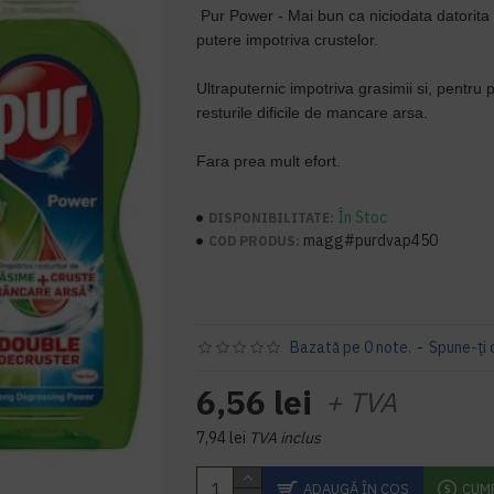
Pur Power - Mai bun ca niciodata datorita 
putere impotriva crustelor.
Ultraputernic impotriva grasimii si, pentru 
resturile dificile de mancare arsa.
Fara prea mult efort.
În Stoc
DISPONIBILITATE:
magg#purdvap450
COD PRODUS:
Bazată pe 0 note.
-
Spune-ţi 
6,56 lei
+ TVA
7,94 lei
TVA inclus
ADAUGĂ ÎN COŞ
CUM