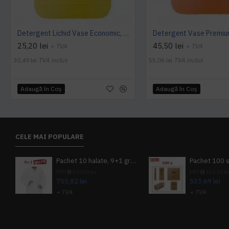
Detergent Lichid Vase Economic, Manual, 5L, AQAS
25,20 lei
45,50 lei
+ TVA
+ TVA
30,49 lei
TVA inclus
55,06 lei
TVA inclus
Adaugă în Coş
Adaugă în Coş
CELE MAI POPULARE
Pachet 10 halate, 9+1 gratuit
PRP
839,80 lei
PRP
624,10 le
755,82 lei
533,69 lei
+ TVA
+ TVA
914,54 lei
TVA inclus
645,76 lei
TV