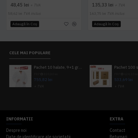
48,45 lei
135,33 lei
+ TVA
+ TVA
58,62 lei
TVA inclus
163,75 lei
TVA inclus
Adaugă în Coş
Adaugă în Coş
CELE MAI POPULARE
Pachet 10 halate, 9+1 gratuit
PRP
839,80 lei
PRP
624,10 le
755,82 lei
533,69 lei
+ TVA
+ TVA
914,54 lei
TVA inclus
645,76 lei
TV
INFORMATII
EXTRA
Despre noi
Contact
Date de identificare ale societatii
Returnari