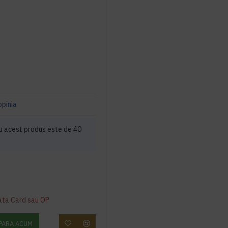
opinia
u acest produs este de 40
ata Card sau OP
PARA ACUM