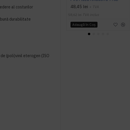
48,45 lei
vedere al costurilor
+ TVA
58,62 lei
TVA inclus
bună durabilitate
Adaugă în Coş
 de (poli)vinil eterogen (ISO