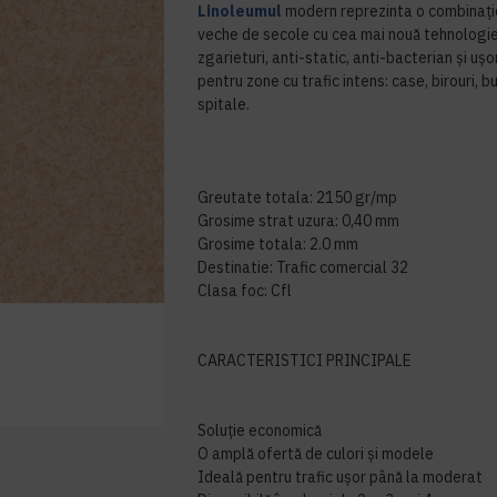
Linoleumul
modern reprezinta o combinaţie
veche de secole cu cea mai nouă tehnologie
zgarieturi, anti-static, anti-bacterian şi uşor
pentru zone cu trafic intens: case, birouri, bu
spitale.
Greutate totala: 2150 gr/mp
Grosime strat uzura: 0,40 mm
Grosime totala: 2.0 mm
Destinatie: Trafic comercial 32
Clasa foc: Cfl
CARACTERISTICI PRINCIPALE
Soluție economică
O amplă ofertă de culori și modele
Ideală pentru trafic ușor până la moderat