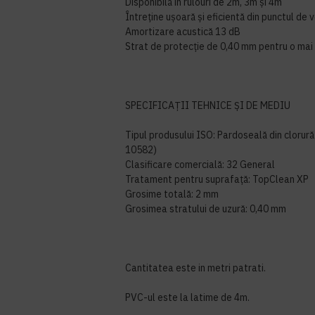
Disponibilă în rulouri de 2m, 3m și 4m
Întreține ușoară și eficientă din punctul de 
Amortizare acustică 13 dB
Strat de protecție de 0,40 mm pentru o mai 
SPECIFICAȚII TEHNICE ȘI DE MEDIU
Tipul produsului ISO: Pardoseală din clorură
10582)
Clasificare comercială: 32 General
Tratament pentru suprafață: TopClean XP
Grosime totală: 2 mm
Grosimea stratului de uzură: 0,40 mm
Cantitatea este in metri patrati.
PVC-ul este la latime de 4m.