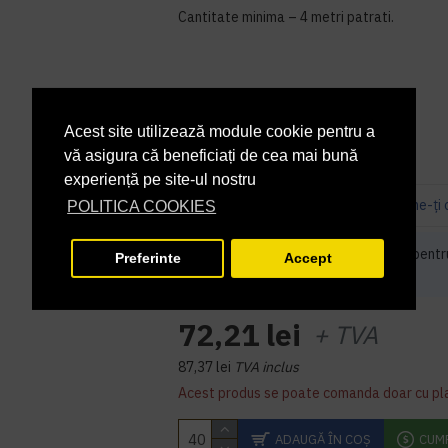
Cantitate minima – 4 metri patrati.
Classic 40 Moda - Fișă Tehnică
Acest site utilizează module cookie pentru a
În Stoc
DISPONIBILITATE:
vă asigura că beneficiați de cea mai bună
PCF17269
COD PRODUS:
experiență pe site-ul nostru
Bazată pe 0 note.
-
Spune-ţi 
POLITICA COOKIES
Cantitate minimă de comandat pentr
Preferinte
Accept
bucati
72,21 lei
+ TVA
87,37 lei
TVA inclus
Acest produs se poate comanda doar cu pl
ADAUGĂ ÎN COŞ
CUM