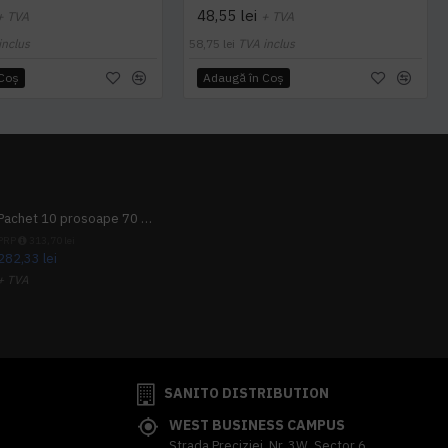
48,55 lei
+ TVA
+ TVA
inclus
58,75 lei
TVA inclus
 Coş
Adaugă în Coş
Pachet 10 prosoape 70 x 140cm 9 + 1 gratuit
PRP
313,70 lei
282,33 lei
+ TVA
341,62 lei
TVA inclus
SANITO DISTRIBUTION
WEST BUSINESS CAMPUS
Strada Preciziei, Nr, 3W, Sector 6,