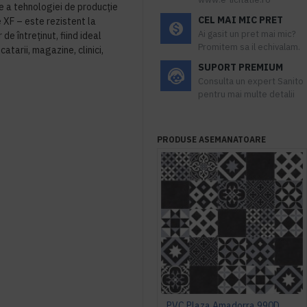
 a tehnologiei de producţie
CEL MAI MIC PRET
 XF – este rezistent la
Ai gasit un pret mai mic?
 de întreţinut, fiind ideal
Promitem sa il echivalam.
catarii, magazine, clinici,
SUPORT PREMIUM
Consulta un expert Sanito
pentru mai multe detalii
PRODUSE ASEMANATOARE
PVC Plaza Amadorra 990D