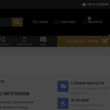
INFO LIVRARE
0
LOGIN
CONT NOU
FAVORITE
0 produs(e) - 0,00 lei
4100110
0740230170
Blog
PID
LIVRARE GRATUITA
La comenzi de peste 550
EJ 4M 5708008
lei fara TVA.
SI IN SEAP
tseller, avand texturi
Produs disponibil si pe
e termica si fonica.
www.e-licitatie.ro