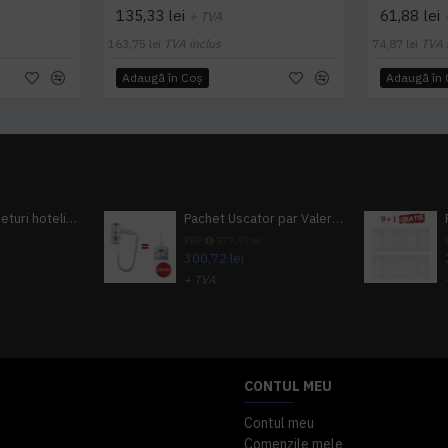
135,33 lei
61,88 lei
+ TVA
163,75 lei
TVA inclus
74,87 lei
TVA 
Adaugă în Coş
Adaugă în
Pachet 100 seturi hoteliere, set dentar, set barbierit, casca de dus, pila unghii, set cusut
Pachet Uscator par Valera Action Super Plus + GRATUIT Sampon si gel de dus Tork
i
PRP
377,99 lei
300,72 lei
+ TVA
A inclus
363,87 lei
TVA inclus
CONTUL MEU
Contul meu
Comenzile mele