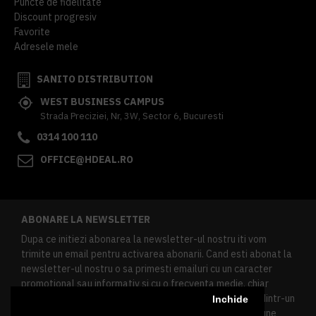
Puncte de fidelitate
Discount progresiv
Favorite
Adresele mele
SANITO DISTRIBUTION
WEST BUSINESS CAMPUS
Strada Preciziei, Nr, 3W, Sector 6, Bucuresti
0314 100 110
OFFICE@HDEAL.RO
ABONARE LA NEWSLETTER
Dupa ce initiezi abonarea la newsletter-ul nostru iti vom
trimite un email pentru activarea abonarii. Cand esti abonat la
newsletter-ul nostru o sa primesti emailuri cu un caracter
promotional sau informativ si cu o frecventa medie, chiar
redusa. Daca doresti sa te dezabonezi poti urma linkul dintr-un
Inchide
newsletter primit, daca esti client inregistrat ai o sectiune