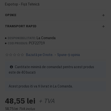
Expotop - Fișă Tehnică
OPINII
TRANSPORT RAPID
La Comanda
DISPONIBILITATE:
PCF22719
COD PRODUS:
Bazată pe 0 note.
-
Spune-ţi opinia
Cantitate minimă de comandat pentru acest produs
este de 40 bucati
Acest produs iti va fi livrat in La Comanda.
48,55 lei
+ TVA
58,75 lei
TVA inclus