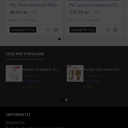
PVC Plaza Amadorra 990D
PVC sportiv Omnisports V120 albastru Night Blue
48,45 lei
135,33 lei
+ TVA
+ TVA
58,62 lei
TVA inclus
163,75 lei
TVA inclus
Adaugă în Coş
Adaugă în Coş
CELE MAI POPULARE
Pachet 10 halate, 9+1 gratuit
Pachet 100 seturi hoteliere, set dentar, set barbierit, casca de dus, pila unghii, set cusut
PRP
839,80 lei
PRP
624,10 lei
755,82 lei
533,69 lei
+ TVA
+ TVA
914,54 lei
TVA inclus
645,76 lei
TVA inclus
INFORMATII
Despre noi