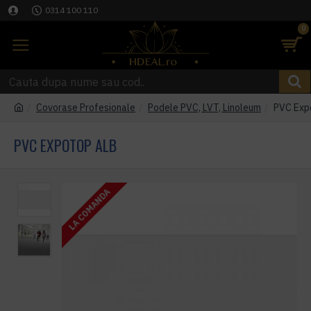
0314 100 110
0
Covorase Profesionale
Podele PVC, LVT, Linoleum
PVC Exp
PVC EXPOTOP ALB
LA COMANDA