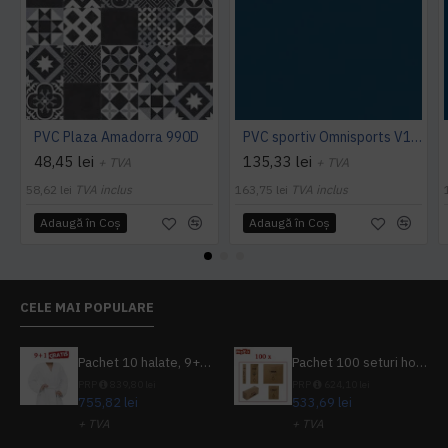
PVC Plaza Amadorra 990D
PVC sportiv Omnisports V120 albastru Night Blue
48,45 lei
135,33 lei
+ TVA
+ TVA
58,62 lei
TVA inclus
163,75 lei
TVA inclus
Adaugă în Coş
Adaugă în Coş
CELE MAI POPULARE
Pachet 10 halate, 9+1 gratuit
Pachet 100 seturi hoteliere, set dentar, set barbierit, casca de dus, pila unghii, set cusut
PRP
839,80 lei
PRP
624,10 lei
755,82 lei
533,69 lei
+ TVA
+ TVA
914,54 lei
TVA inclus
645,76 lei
TVA inclus