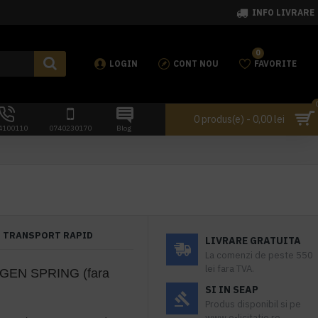
INFO LIVRARE
0
LOGIN
CONT NOU
FAVORITE
0 produs(e) - 0,00 lei
4100110
0740230170
Blog
TRANSPORT RAPID
LIVRARE GRATUITA
La comenzi de peste 550
lei fara TVA.
GEN SPRING (fara
SI IN SEAP
Produs disponibil si pe
www.e-licitatie.ro