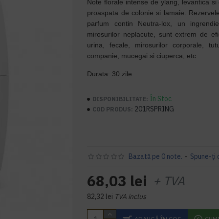
Note florale intense de ylang, levantica 
proaspata de colonie si lamaie. Rezervel
parfum contin Neutra-lox, un ingrendi
mirosurilor neplacute, sunt extrem de efi
urina, fecale, mirosurilor corporale, t
companie, mucegai si ciuperca, etc
Durata: 30 zile
În Stoc
DISPONIBILITATE:
201RSPRING
COD PRODUS:
Bazată pe 0 note.
-
Spune-ţi 
68,03 lei
+ TVA
82,32 lei
TVA inclus