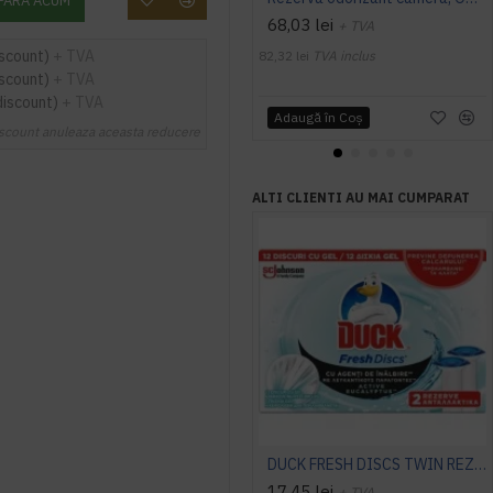
PARA ACUM
68,03 lei
+ TVA
iscount)
+ TVA
82,32 lei
TVA inclus
iscount)
+ TVA
discount)
+ TVA
Adaugă în Coş
scount anuleaza aceasta reducere
ALTI CLIENTI AU MAI CUMPARAT
DUCK FRESH DISCS TWIN REZ.EUCALYPT
17,45 lei
+ TVA