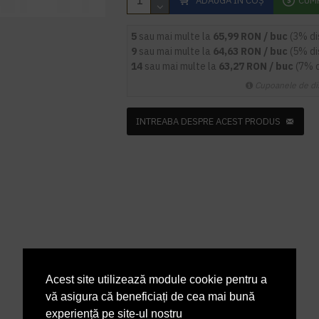
ADAUGĂ ÎN COŞ
CUM
5
sau mai multe la
65,99 RON / buc
(3% d
9
sau mai multe la
64,63 RON / buc
(5% d
14
sau mai multe la
63,27 RON / buc
(7% 
Cupoanele de di
INTREABA DESPRE ACEST PRODUS
Acest site utilizează module cookie pentru a
vă asigura că beneficiați de cea mai bună
experiență pe site-ul nostru