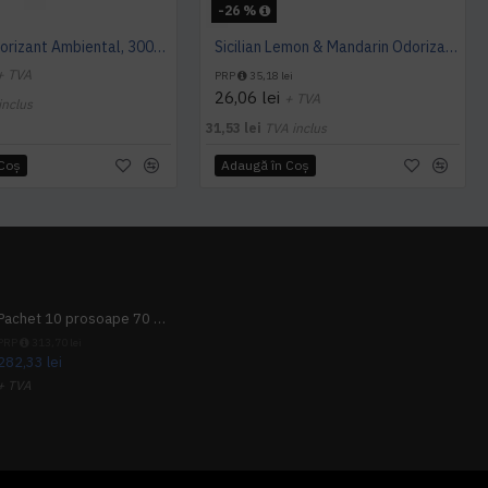
-26 %
Orange Odorizant Ambiental, 3000 utilizari - 163mc, Hygiene Vision
Sicilian Lemon & Mandarin Odorizant MINI, Hygiene 4 You
+ TVA
PRP
35,18 lei
26,06 lei
+ TVA
inclus
31,53 lei
TVA inclus
 Coş
Adaugă în Coş
Pachet 10 prosoape 70 x 140cm 9 + 1 gratuit
PRP
313,70 lei
282,33 lei
+ TVA
341,62 lei
TVA inclus