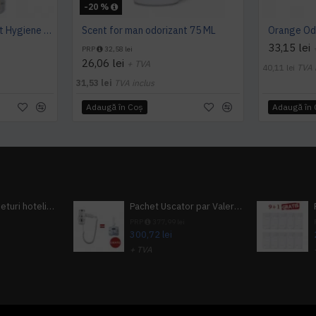
-20 %
Mango Classic odorizant Hygiene 4 You
Scent for man odorizant 75 ML
33,15 lei
PRP
32,58 lei
26,06 lei
+ TVA
40,11 lei
TVA 
31,53 lei
TVA inclus
Adaugă în Coş
Adaugă în
Pachet 100 seturi hoteliere, set dentar, set barbierit, casca de dus, pila unghii, set cusut
Pachet Uscator par Valera Action Super Plus + GRATUIT Sampon si gel de dus Tork
i
PRP
377,99 lei
300,72 lei
+ TVA
A inclus
363,87 lei
TVA inclus