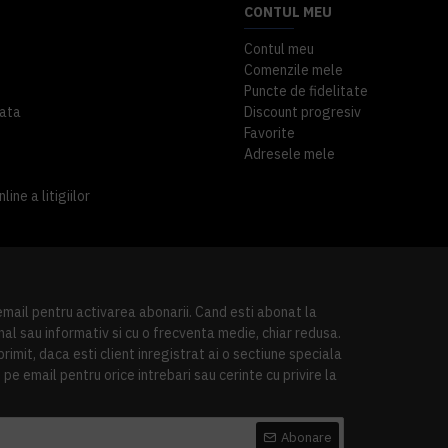
CONTUL MEU
Contul meu
Comenzile mele
Puncte de fidelitate
ata
Discount progresiv
Favorite
Adresele mele
ine a litigiilor
 email pentru activarea abonarii. Cand esti abonat la
al sau informativ si cu o frecventa medie, chiar redusa.
imit, daca esti client inregistrat ai o sectiune speciala
pe email pentru orice intrebari sau cerinte cu privire la
Abonare