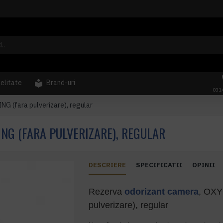
delitate
Brand-uri
031
G (fara pulverizare), regular
NG (FARA PULVERIZARE), REGULAR
DESCRIERE
SPECIFICATII
OPINII
Rezerva
odorizant camera
, OXY
pulverizare), regular