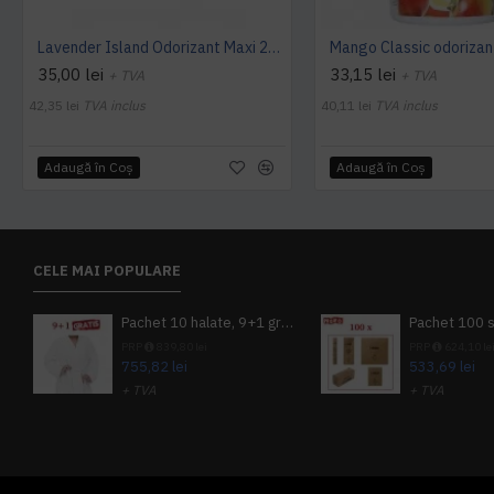
Lavender Island Odorizant Maxi 243ml Hygiene4You
35,00 lei
33,15 lei
+ TVA
+ TVA
42,35 lei
TVA inclus
40,11 lei
TVA inclus
Adaugă în Coş
Adaugă în Coş
CELE MAI POPULARE
Pachet 10 halate, 9+1 gratuit
PRP
839,80 lei
PRP
624,10 le
755,82 lei
533,69 lei
+ TVA
+ TVA
914,54 lei
TVA inclus
645,76 lei
TV