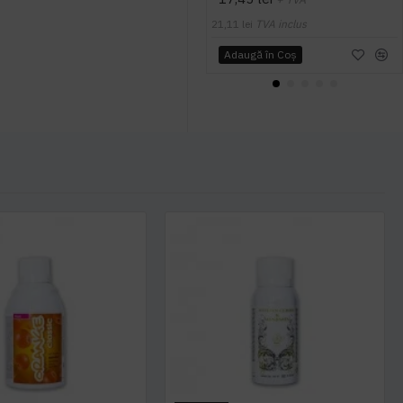
21,11 lei
TVA inclus
Adaugă în Coş