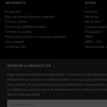
INFORMATII
EXTRA
Despre noi
Contact
Date de identificare ale societatii
Returnari
Politica cookie
Harta Site
Politica de confidentialitate
Cautare avans
Termeni si conditii
Producatori
Prelucrarea datelor cu caracter personal
ANPC
Cum comand
ANPC - SAL
Certificari ISO
Solutionarea onl
ABONARE LA NEWSLETTER
Dupa ce initiezi abonarea la newsletter-ul nostru iti vom trimite un
newsletter-ul nostru o sa primesti emailuri cu un caracter promotion
Daca doresti sa te dezabonezi poti urma linkul dintr-un newsletter pr
in contul tau in acest scop, si de asemenea ne poti contacta oricand 
datele tale personale.