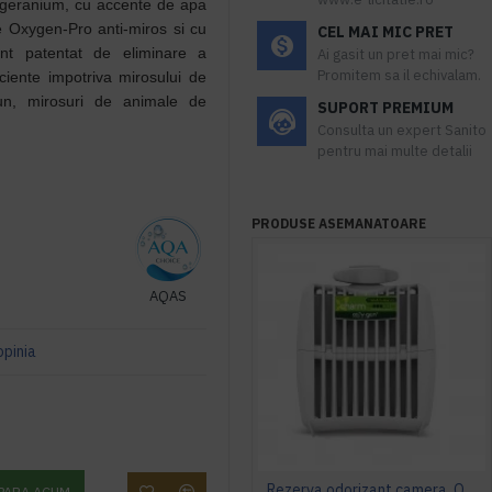
si geranium, cu accente de apa
e Oxygen-Pro anti-miros si cu
CEL MAI MIC PRET
ent patentat de eliminare a
Ai gasit un pret mai mic?
Promitem sa il echivalam.
ciente impotriva mirosului de
utun, mirosuri de animale de
SUPORT PREMIUM
Consulta un expert Sanito
pentru mai multe detalii
PRODUSE ASEMANATOARE
AQAS
opinia
Rezerva odorizant camera, OXYGEN CHARM (fara pulverizare), regular