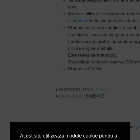
ales.
Mod de utilizare: se toarna in rezer
dispenser
ce foloseste nano-atomiz
Produsul este
fabricat dintr-o combin
esentiale
si extracte din plante natu
mediului inconjurator, n
u contine or
nici de origine animala;
Este testat dermatologic.
Capacitate recipient rezerva: 500 ml
Produs in Grecia.
În Stoc
DISPONIBILITATE:
SANSA15
COD PRODUS:
Bazată pe 0 note.
-
Spune-ţi 
Acest site utilizează module cookie pentru a