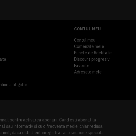
A inclus
363,87 lei
TVA inclus
CONTUL MEU
Contul meu
Comenzile mele
Puncte de fidelitate
ata
Discount progresiv
Favorite
Adresele mele
ine a litigiilor
 email pentru activarea abonarii. Cand esti abonat la
al sau informativ si cu o frecventa medie, chiar redusa.
imit, daca esti client inregistrat ai o sectiune speciala