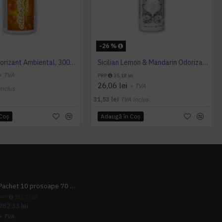
-26 %
Orange Odorizant Ambiental, 3000 utilizari - 163mc, Hygiene Vision
Sicilian Lemon & Mandarin Odorizant MINI, Hygiene 4 You
+ TVA
PRP
35,18 lei
26,06 lei
+ TVA
inclus
31,53 lei
TVA inclus
 Coş
Adaugă în Coş
Pachet 10 prosoape 70 x 140cm 9 + 1 gratuit
PRP
313,70 lei
282,33 lei
+ TVA