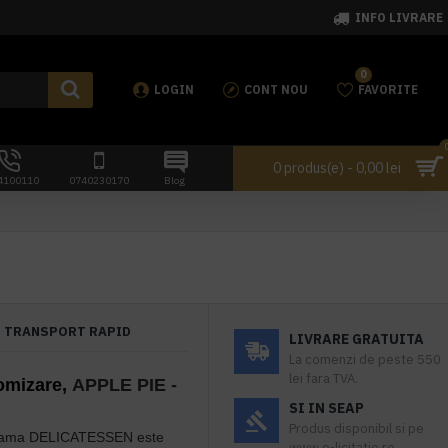
INFO LIVRARE
0
LOGIN
CONT NOU
FAVORITE
0 produs(e) - 0,00 lei
4100110
0740230170
Blog
TRANSPORT RAPID
LIVRARE GRATUITA
La comenzi de peste 550
lei fara TVA.
omizare,
APPLE PIE
-
SI IN SEAP
Produs disponibil si pe
gama
DELICATESSEN
este
www.e-licitatie.ro