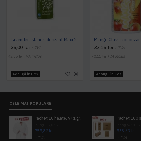
Lavender Island Odorizant Maxi 243ml Hygiene4You
35,00 lei
33,15 lei
+ TVA
+ TVA
42,35 lei
TVA inclus
40,11 lei
TVA inclus
Adaugă în Coş
Adaugă în Coş
CELE MAI POPULARE
Pachet 10 halate, 9+1 gratuit
PRP
839,80 lei
PRP
624,10 le
755,82 lei
533,69 lei
+ TVA
+ TVA