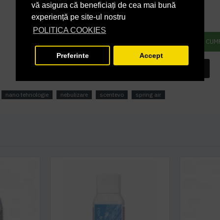
279,80 lei
+ TVA
vă asigura că beneficiați de cea mai bună
experiență pe site-ul nostru
338,56 lei
TVA inclus
POLITICA COOKIES
ADAUGĂ ÎN COŞ
CUM
Preferinte
Accept
INTREABA DESPRE ACEST PRODUS
nano tehnologie
nebulizare
scentevo
spring air