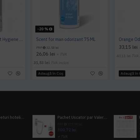
-20 %
Mango Classic odorizant Hygiene 4 You
Scent for man odorizant 75 ML
33,15 lei
PRP
32,58 lei
26,06 lei
+ TVA
40,11 lei
TVA 
31,53 lei
TVA inclus
Adaugă în Coş
Adaugă în
Pachet 100 seturi hoteliere, set dentar, set barbierit, casca de dus, pila unghii, set cusut
Pachet Uscator par Valera Action Super Plus + GRATUIT Sampon si gel de dus Tork
i
PRP
377,99 lei
300,72 lei
+ TVA