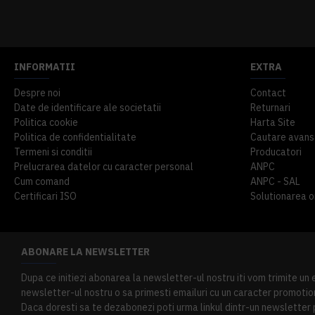
914,54 lei
TVA inclus
645,76 lei
TV
INFORMATII
EXTRA
Despre noi
Contact
Date de identificare ale societatii
Returnari
Politica cookie
Harta Site
Politica de confidentialitate
Cautare avans
Termeni si conditii
Producatori
Prelucrarea datelor cu caracter personal
ANPC
Cum comand
ANPC - SAL
Certificari ISO
Solutionarea onl
ABONARE LA NEWSLETTER
Dupa ce initiezi abonarea la newsletter-ul nostru iti vom trimite un
newsletter-ul nostru o sa primesti emailuri cu un caracter promotion
Daca doresti sa te dezabonezi poti urma linkul dintr-un newsletter pr