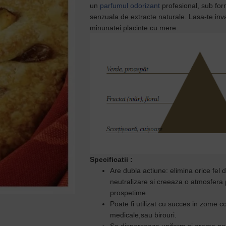
un
p
arfumul odorizant
profesional, sub for
senzuala de extracte naturale.
Lasa-te inv
minunatei placinte cu mere.
Specificatii
:
Are dubla actiune: elimina orice fel 
neutralizare si creeaza o atmosfera 
prospetime.
Poate fi utilizat cu succes in zome c
medicale,sau birouri.
Se disperseaza uniform si aroma pers