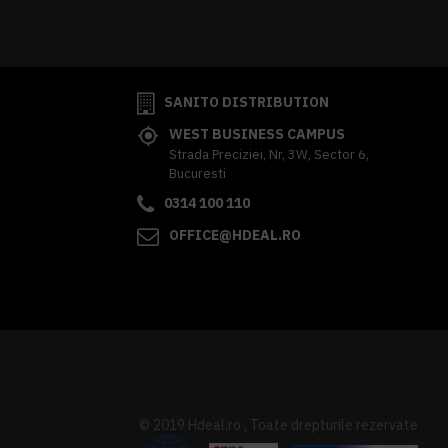
341,62 lei
TVA inclus
SANITO DISTRIBUTION
WEST BUSINESS CAMPUS
Strada Preciziei, Nr, 3W, Sector 6,
Bucuresti
0314 100 110
OFFICE@HDEAL.RO
© 2019 Hdeal.ro , Toate drepturile rezervate