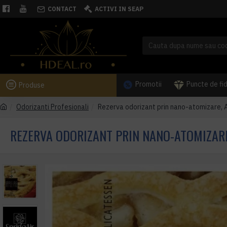
CONTACT
ACTIVI IN SEAP
Promotii
Puncte de fi
Produse
Odorizanti Profesionali
Rezerva odorizant prin nano-atomizare, A
REZERVA ODORIZANT PRIN NANO-ATOMIZARE,