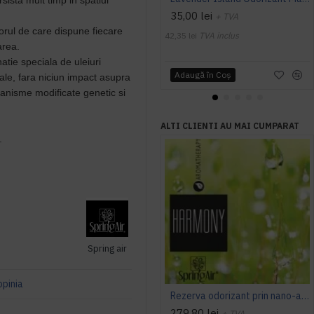
35,00 lei
+ TVA
vorul de care dispune fiecare
42,35 lei
TVA inclus
area.
atie speciala de uleiuri
Adaugă în Coş
rale, fara niciun impact asupra
ganisme modificate genetic si
ALTI CLIENTI AU MAI CUMPARAT
.
Spring air
opinia
Rezerva odorizant prin nano-atomizare, HARMONY - Spring Air, 500ml
279,80 lei
+ TVA