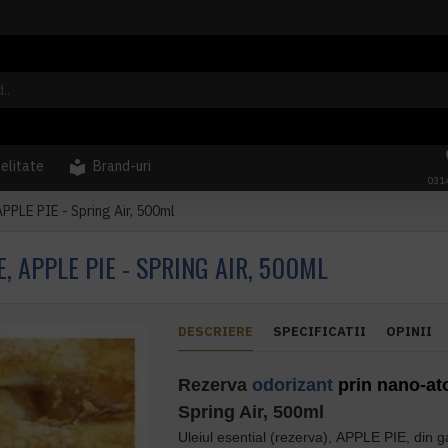
delitate
Brand-uri
031
PPLE PIE - Spring Air, 500ml
 APPLE PIE - SPRING AIR, 500ML
DESCRIERE
SPECIFICATII
OPINII
Rezerva
odorizant
prin nano-at
Spring Air, 500ml
Uleiul esential (rezerva),
APPLE PIE
,
din 