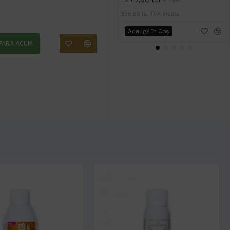
338,56 lei
TVA inclus
Adaugă în Coş
PARA ACUM