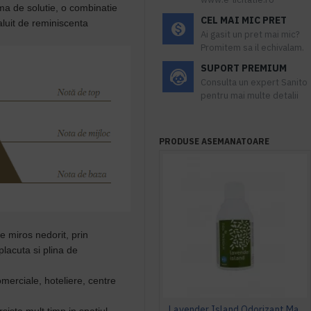
ma de solutie, o
combinatie
CEL MAI MIC PRET
aluit de reminiscenta
Ai gasit un pret mai mic?
Promitem sa il echivalam.
SUPORT PREMIUM
Consulta un expert Sanito
pentru mai multe detalii
PRODUSE ASEMANATOARE
de miros nedorit, prin
placuta si plina de
omerciale, hoteliere, centre
Lavender Island Odorizant Maxi 243ml Hygiene4You
ista mult timp in spatiul