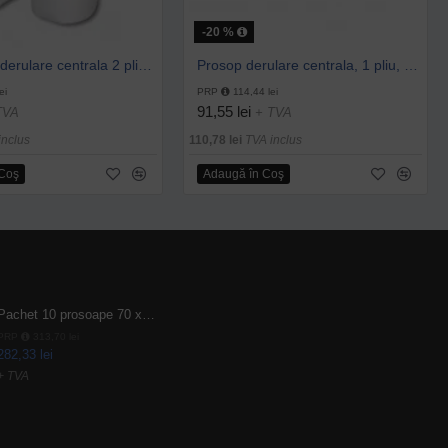
-20 %
Prosop cu derulare centrala 2 pliuri 100 m, portionata, alb, celuloza 100%, AQAS
Prosop derulare centrala, 1 pliu, 200 m Wypall L10
ei
PRP
114,44 lei
91,55 lei
TVA
+ TVA
inclus
110,78 lei
TVA inclus
 Coş
Adaugă în Coş
Pachet 10 prosoape 70 x 140cm 9 + 1 gratuit
PRP
313,70 lei
282,33 lei
+ TVA
341,62 lei
TVA inclus