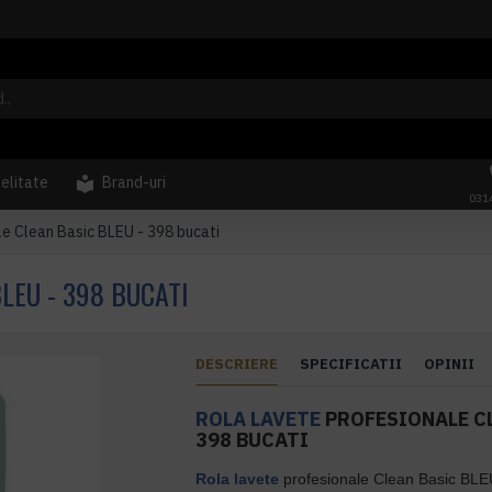
delitate
Brand-uri
031
le Clean Basic BLEU - 398 bucati
LEU - 398 BUCATI
DESCRIERE
SPECIFICATII
OPINII
ROLA LAVETE
PROFESIONALE CL
398 BUCATI
Rola lavete
profesionale Clean Basic BLEU