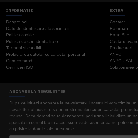
INFORMATII
EXTRA
Despre noi
Contact
Date de identificare ale societatii
Returnari
Politica cookie
Harta Site
Politica de confidentialitate
Cautare avans
Termeni si conditii
Producatori
Prelucrarea datelor cu caracter personal
ANPC
Cum comand
ANPC - SAL
Certificari ISO
Solutionarea onl
ABONARE LA NEWSLETTER
Dupa ce initiezi abonarea la newsletter-ul nostru iti vom trimite u
newsletter-ul nostru o sa primesti emailuri cu un caracter promotio
redusa. Daca doresti sa te dezabonezi poti urma linkul dintr-un news
speciala in contul tau in acest scop, si de asemenea ne poti contac
cu privire la datele tale personale.