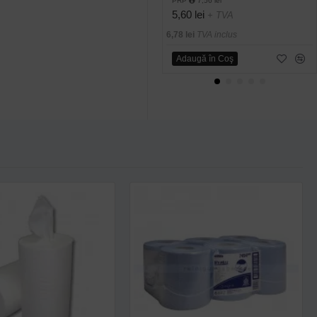
PRP
7,56 lei
5,60 lei
+ TVA
6,78 lei
TVA inclus
Adaugă în Coş