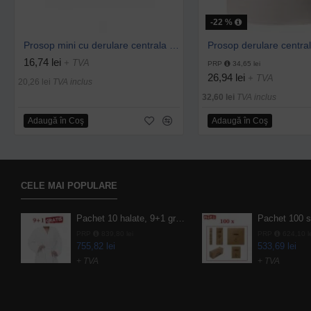
-22 %
Prosop mini cu derulare centrala 1 pliu, 120 m Tork
16,74 lei
+ TVA
PRP
34,65 lei
26,94 lei
+ TVA
20,26 lei
TVA inclus
32,60 lei
TVA inclus
Adaugă în Coş
Adaugă în Coş
CELE MAI POPULARE
Pachet 10 halate, 9+1 gratuit
PRP
839,80 lei
PRP
624,10 l
755,82 lei
533,69 lei
+ TVA
+ TVA
914,54 lei
TVA inclus
645,76 lei
TVA