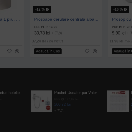
-12 %
-16 %
Prosop derulare centrala 1 pliu, 300 m Tork
Prosoape derulare centrala albastru 2 pliuri 150 m Tork, portionate
PRP
35,14 lei
PRP
11,78 l
30,78 lei
9,90 lei
+ TVA
+ 
37,24 lei
TVA inclus
11,98 lei
TVA 
Adaugă în Coş
Adaugă în
Pachet 100 seturi hoteliere, set dentar, set barbierit, casca de dus, pila unghii, set cusut
Pachet Uscator par Valera Action Super Plus + GRATUIT Sampon si gel de dus Tork
ei
PRP
377,99 lei
300,72 lei
+ TVA
 inclus
363,87 lei
TVA inclus