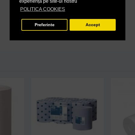
experiență pe site-ul nostru
POLITICA COOKIES
Preferinte
Accept