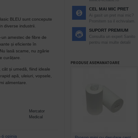
CEL MAI MIC PRET
Ai gasit un pret mai mic?
 Basic BLEU sunt concepute
Promitem sa il echivalam.
n diverse industrii.
SUPORT PREMIUM
Consulta un expert Sanito
r-un amestec de fibre de
pentru mai multe detalii
ante și eficiente în
. Nu lasă scame, nu zgârie
de curățare.
PRODUSE ASEMANATOARE
, cât și umedă, fiind ideale
rapid apă, uleiuri, vopsele,
imi alimentare.
Mercator
Medical
ţi opinia
Prosop mini cu derulare centrala 1 pliu, 120 m Tork