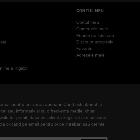
CONTUL MEU
Contul meu
Comenzile mele
Puncte de fidelitate
ata
Discount progresiv
Favorite
Adresele mele
ine a litigiilor
n email pentru activarea abonarii. Cand esti abonat la
nal sau informativ si cu o frecventa medie, chiar
letter primit, daca esti client inregistrat ai o sectiune
ta oricand pe email pentru orice intrebari sau cerinte