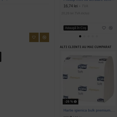
16,74 lei
+ TVA
20,26 lei
TVA inclus
Adaugă în Coş
ALTI CLIENTI AU MAI CUMPARAT
-26 %
Hartie igienica bulk premium, 2 straturi 252 buc / pachet, Tork