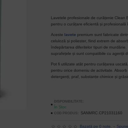
Lavetele profesionale de curățenie Clean
pentru o curățare eficientă și profesională î
Aceste
lavete
premium sunt fabricate dint
celuloză și poliester, fiind extrem de absorb
îndepărtarea diferitelor tipuri de murdărie
suprafețele și sunt compatibile cu agenții 
Pot fi utilizate atât pentru curățarea uscată
pentru orice domeniu de activitate. Absorb 
detergenți, praf, substanțe chimice și grăs
DISPONIBILITATE:
În Stoc
SANMRC.CP21031160
COD PRODUS:
Bazată pe 0 note.
-
Spune-