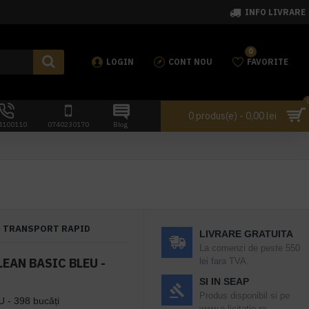
INFO LIVRARE
0
LOGIN
CONT NOU
FAVORITE
0 produs(e) - 0,00 lei
4100110
0740230170
Blog
TRANSPORT RAPID
LIVRARE GRATUITA
La comenzi de peste 550
EAN BASIC BLEU -
lei fara TVA.
SI IN SEAP
Produs disponibil si pe
 - 398 bucăți
www.e-licitatie.ro