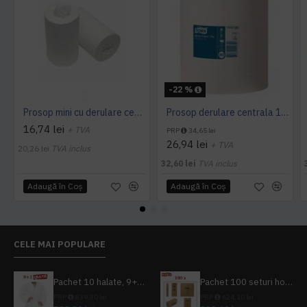
-22 %
Prosop mini cu derulare centrala 1 pliu, 120 m Tork
Prosop derulare centrala 1 pliu, 300 m Tork
16,74 lei
+ TVA
PRP
34,65 lei
26,94 lei
+ TVA
20,26 lei
TVA inclus
32,60 lei
TVA inclus
Adaugă în Coş
Adaugă în Coş
CELE MAI POPULARE
Pachet 10 halate, 9+1 gratuit
Pachet 100 seturi hoteliere, set dentar, set barbierit, casca de dus, pila unghii, set cusut
PRP
839,80 lei
PRP
624,10 lei