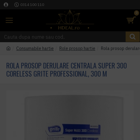
0314 100 110
0
Consumabile hartie
Role prosop hartie
Rola prosop derula
ROLA PROSOP DERULARE CENTRALA SUPER 300
CORELESS GRITE PROFESSIONAL, 300 M