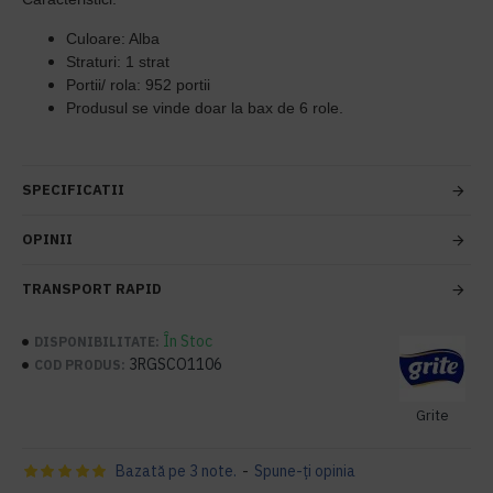
Culoare: Alba
Straturi: 1 strat
Portii/ rola: 952 portii
Produsul se vinde doar la bax de 6 role.
SPECIFICATII
OPINII
TRANSPORT RAPID
În Stoc
DISPONIBILITATE:
3RGSCO1106
COD PRODUS:
Grite
Bazată pe 3 note.
-
Spune-ţi opinia