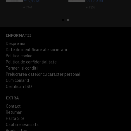
755,82 lei
533,69 lei
+ TVA
+ TVA
914,54 lei
TVA inclus
645,76 lei
TVA inclus
INFORMATII
Despre noi
Date de identificare ale societatii
Politica cookie
Politica de confidentialitate
Termeni si conditii
Prelucrarea datelor cu caracter personal
Cum comand
Certificari ISO
EXTRA
Contact
Returnari
Harta Site
Cautare avansata
Producatori