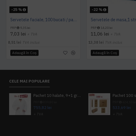
-25 %
-22 %
Servetele faciale, 100 bucati / pachet, Tork
PRP
9,35 lei
PRP
14,20 lei
7,03 lei
11,06 lei
+ TVA
+ TVA
8,51 lei
TVA inclus
13,38 lei
TVA inclus
Adaugă în Coş
Adaugă în Coş
CELE MAI POPULARE
Pachet 10 halate, 9+1 gratuit
PRP
839,80 lei
PRP
624,10 le
755,82 lei
533,69 lei
+ TVA
+ TVA
914,54 lei
TVA inclus
645,76 lei
TV