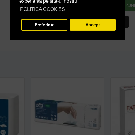
experiență pe site-ul nostru
ADAUGĂ ÎN COŞ
CUM
POLITICA COOKIES
INTREABA DESPRE ACEST PRODUS
Preferinte
Accept