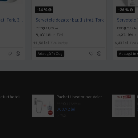
-14 %
-26 %
Servetele de masa,1 strat, Tork, 300 buc/pachet
Servetele dozator bar, 1 strat, Tork
PRP
11,09 lei
PRP
7,17 lei
9,57 lei
5,31 lei
+ TVA
+
11,58 lei
TVA inclus
6,43 lei
TVA i
Adaugă în Coş
Adaugă în
Pachet 100 seturi hoteliere, set dentar, set barbierit, casca de dus, pila unghii, set cusut
Pachet Uscator par Valera Action Super Plus + GRATUIT Sampon si gel de dus Tork
i
PRP
377,99 lei
300,72 lei
+ TVA
A inclus
363,87 lei
TVA inclus