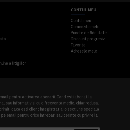
CONTUL MEU
Contul meu
Comenzile mele
Puncte de fidelitate
ata
Discount progresiv
Favorite
Adresele mele
ine a litigiilor
 email pentru activarea abonarii. Cand esti abonat la
al sau informativ si cu o frecventa medie, chiar redusa.
imit, daca esti client inregistrat ai o sectiune speciala
pe email pentru orice intrebari sau cerinte cu privire la