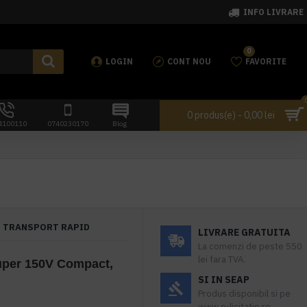
INFO LIVRARE
0
LOGIN
CONT NOU
FAVORITE
0 produs(e) - 0,00 lei
4100110
0740230170
Blog
TRANSPORT RAPID
LIVRARE GRATUITA
La comenzi de peste 550
lei fara TVA.
uper 150V Compact,
SI IN SEAP
Produs disponibil si pe
www.e-licitatie.ro