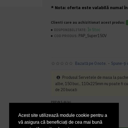
* Nota: oferta este valabilă numai în 
Clienti care au achizitionat acest produs:
În Stoc
DISPONIBILITATE:
PAP_Super150V
COD PRODUS:
Bazată pe 0 note.
-
Spune-ţi 
Produsul Servetele de masa la pach
albe, 150 buc., 110x225mm nu poate fi cu
de 20 bucati
PRP
5,46 lei
4,14 lei
+ TVA
Acest site utilizează module cookie pentru a
5,01 lei
TVA inclus
vă asigura că beneficiați de cea mai bună