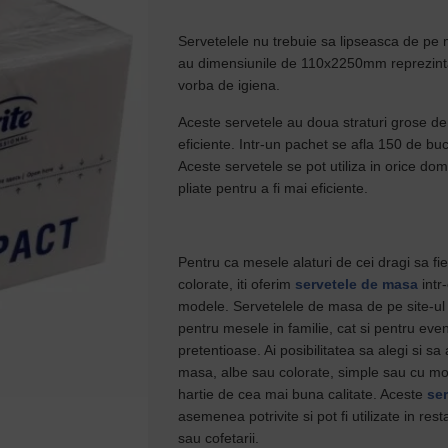
Servetelele nu trebuie sa lipseasca de pe
au dimensiunile de 110x2250mm reprezinta
vorba de igiena.
Aceste servetele au doua straturi grose de 
eficiente. Intr-un pachet se afla 150 de bu
Aceste servetele se pot utiliza in orice do
pliate pentru a fi mai eficiente.
Pentru ca mesele alaturi de cei dragi sa fi
colorate, iti oferim
servetele de masa
intr
modele. Servetelele de masa de pe site-ul 
pentru mesele in familie, cat si pentru even
pretentioase. Ai posibilitatea sa alegi si sa
masa, albe sau colorate, simple sau cu mot
hartie de cea mai buna calitate. Aceste
se
asemenea potrivite si pot fi utilizate in res
sau cofetarii.