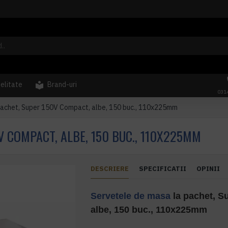
delitate
Brand-uri
031
pachet, Super 150V Compact, albe, 150 buc., 110x225mm
V COMPACT, ALBE, 150 BUC., 110X225MM
DESCRIERE
SPECIFICATII
OPINII
Servetele de masa
la pachet, S
albe, 150 buc., 110x225mm