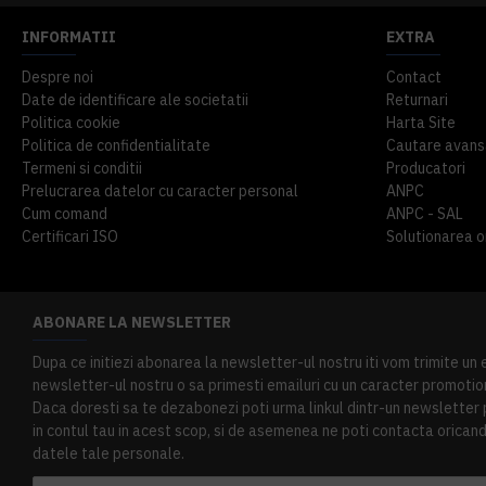
INFORMATII
EXTRA
Despre noi
Contact
Date de identificare ale societatii
Returnari
Politica cookie
Harta Site
Politica de confidentialitate
Cautare avans
Termeni si conditii
Producatori
Prelucrarea datelor cu caracter personal
ANPC
Cum comand
ANPC - SAL
Certificari ISO
Solutionarea onl
ABONARE LA NEWSLETTER
Dupa ce initiezi abonarea la newsletter-ul nostru iti vom trimite un
newsletter-ul nostru o sa primesti emailuri cu un caracter promotion
Daca doresti sa te dezabonezi poti urma linkul dintr-un newsletter pr
in contul tau in acest scop, si de asemenea ne poti contacta oricand 
datele tale personale.