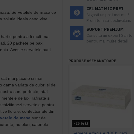
CEL MAI MIC PRET
 masa. Servetelele de masa ce
Ai gasit un pret mai mic?
 solutia ideala cand vine
Promitem sa il echivalam.
SUPORT PREMIUM
Consulta un expert Sanito
hartie pentru a fi mult mai
pentru mai multe detalii
cati, 20 pachete pe bax.
meniu. Aceste servetele sunt
PRODUSE ASEMANATOARE
e cat mai placute si mai
-o gama variata de culori si de
nostru sunt perfecte, atat
imentele de lux, rafinate si
 achizitionezi servetele pentru
ive florale, confectionate din
rvetele de masa
sunt de
-25 %
taurante, hoteluri, cafenele
Servetele faciale, 100 bucati / pachet, Tork