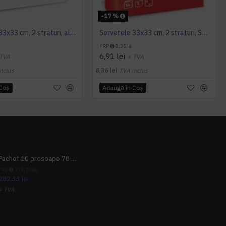
-17 %
Servetele 33x33 cm, 2 straturi, albe, Le Carezze, Fato
Servetele 33x33 cm, 2 straturi, Smart Table Red, Fato
PRP
8,35 lei
6,91 lei
 TVA
+ TVA
nclus
8,36 lei
TVA inclus
 Coş
Adaugă în Coş
Pachet 10 prosoape 70 x 140cm 9 + 1 gratuit
PRP
313,70 lei
282,33 lei
+ TVA
341,62 lei
TVA inclus