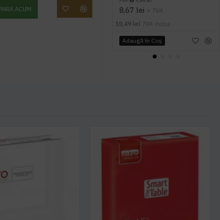
PRP
9,64 lei
PARA ACUM
8,67 lei
+ TVA
10,49 lei
TVA inclus
Adaugă în Coş