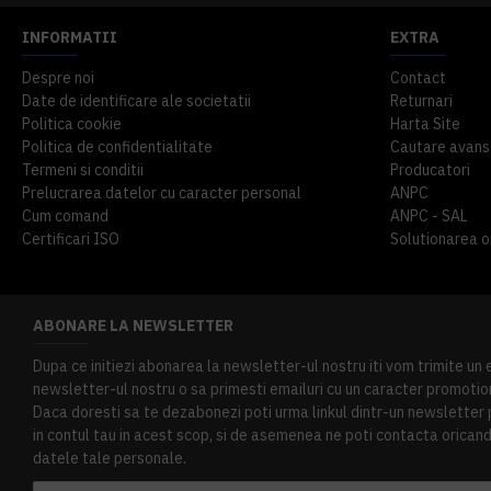
INFORMATII
EXTRA
Despre noi
Contact
Date de identificare ale societatii
Returnari
Politica cookie
Harta Site
Politica de confidentialitate
Cautare avans
Termeni si conditii
Producatori
Prelucrarea datelor cu caracter personal
ANPC
Cum comand
ANPC - SAL
Certificari ISO
Solutionarea onl
ABONARE LA NEWSLETTER
Dupa ce initiezi abonarea la newsletter-ul nostru iti vom trimite un
newsletter-ul nostru o sa primesti emailuri cu un caracter promotion
Daca doresti sa te dezabonezi poti urma linkul dintr-un newsletter pr
in contul tau in acest scop, si de asemenea ne poti contacta oricand 
datele tale personale.