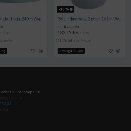
-16 %
Rola industriala, 1 pliu, 240 m Wypall L20
Rola industriala, 2 pliuri, 165 m Wypall L30, Kimberly Clark
lei
PRP
219,10 lei
183,27 lei
+ TVA
+ TVA
A inclus
221,76 lei
TVA inclus
 Coş
Adaugă în Coş
Pachet 10 prosoape 70 x 140cm 9 + 1 gratuit
PRP
313,70 lei
282,33 lei
+ TVA
341,62 lei
TVA inclus