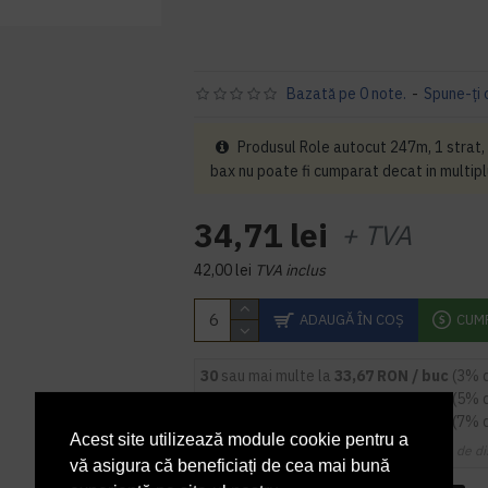
Bazată pe 0 note.
-
Spune-ţi 
Produsul Role autocut 247m, 1 strat,
bax nu poate fi cumparat decat in multipl
34,71 lei
+ TVA
42,00 lei
TVA inclus
ADAUGĂ ÎN COŞ
CUM
30
sau mai multe la
33,67 RON / buc
(3% 
54
sau mai multe la
32,97 RON / buc
(5% 
84
sau mai multe la
32,28 RON / buc
(7% 
Acest site utilizează module cookie pentru a
Cupoanele de di
vă asigura că beneficiați de cea mai bună