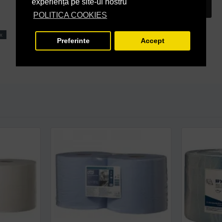
experiență pe site-ul nostru
INTREABA DESPRE ACEST PRODUS
POLITICA COOKIES
x
Preferinte
Accept