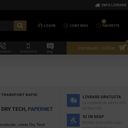
INFO LIVRARE
0
LOGIN
CONT NOU
FAVORITE
0 produs(e) - 0,00 lei
4100110
0740230170
Blog
TRANSPORT RAPID
LIVRARE GRATUITA
La comenzi de peste 550
 DRY TECH,
PAPERNET
lei fara TVA.
SI IN SEAP
Produs disponibil si pe
producție, rolele Dry Tech
www.e-licitatie.ro