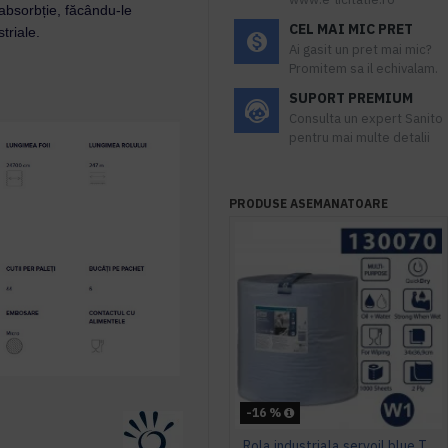
 absorbție, făcându-le
CEL MAI MIC PRET
triale.
Ai gasit un pret mai mic?
Promitem sa il echivalam.
SUPORT PREMIUM
Consulta un expert Sanito
pentru mai multe detalii
PRODUSE ASEMANATOARE
-16 %
Rola industriala servoil blue Tork, 340 m