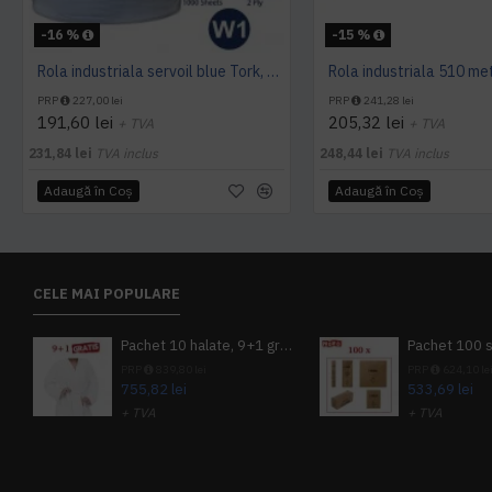
-16 %
-15 %
Rola industriala servoil blue Tork, 340 m
PRP
227,00 lei
PRP
241,28 lei
191,60 lei
205,32 lei
+ TVA
+ TVA
231,84 lei
TVA inclus
248,44 lei
TVA inclus
Adaugă în Coş
Adaugă în Coş
CELE MAI POPULARE
Pachet 10 halate, 9+1 gratuit
PRP
839,80 lei
PRP
624,10 le
755,82 lei
533,69 lei
+ TVA
+ TVA
914,54 lei
TVA inclus
645,76 lei
TV