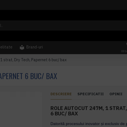
delitate
Brand-uri
031
1 strat, Dry Tech, Papernet 6 buc/ bax
PAPERNET 6 BUC/ BAX
DESCRIERE
SPECIFICATII
OPINII
ROLE AUTOCUT 247M, 1 STRAT,
6 BUC/ BAX
Datorită procesului inovator și exclusiv de 