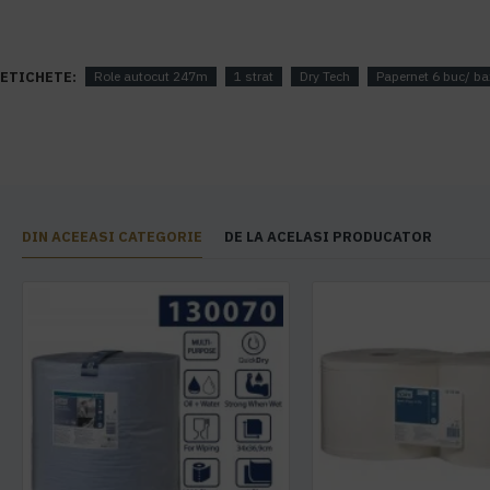
ETICHETE:
Role autocut 247m
1 strat
Dry Tech
Papernet 6 buc/ ba
DIN ACEEASI CATEGORIE
DE LA ACELASI PRODUCATOR