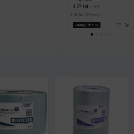
PRP
5,99 lei
4,57 lei
+ TVA
5,53 lei
TVA inclus
Adaugă în Coş