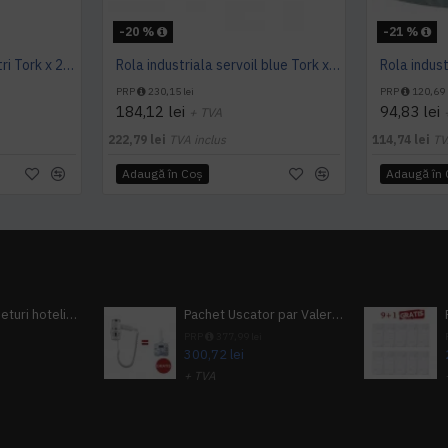
-20 %
-21 %
Rola industriala 510 metri Tork x 2, pret pe bax 2 role
Rola industriala servoil blue Tork x2, pret pe bax de 2 role
PRP
230,15 lei
PRP
120,69 
184,12 lei
94,83 lei
+ TVA
222,79 lei
TVA inclus
114,74 lei
TV
Adaugă în Coş
Adaugă în
Pachet 100 seturi hoteliere, set dentar, set barbierit, casca de dus, pila unghii, set cusut
Pachet Uscator par Valera Action Super Plus + GRATUIT Sampon si gel de dus Tork
i
PRP
377,99 lei
300,72 lei
+ TVA
A inclus
363,87 lei
TVA inclus