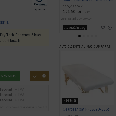
PRP
227,00 lei
Papernet
191,60 lei
+ TVA
231,84 lei
TVA inclus
opinia
Adaugă în Coş
 Dry Tech, Papernet 6 buc/
u de 6 bucati
ALTI CLIENTI AU MAI CUMPARAT
PARA ACUM
discount)
+ TVA
discount)
+ TVA
discount)
+ TVA
-24 %
scount anuleaza aceasta reducere
Cearceaf pat PPSB, 90x225cm cu elastic la colturi, 40 gr/mp, Calitate Excelenta, greutate 40 g/mp