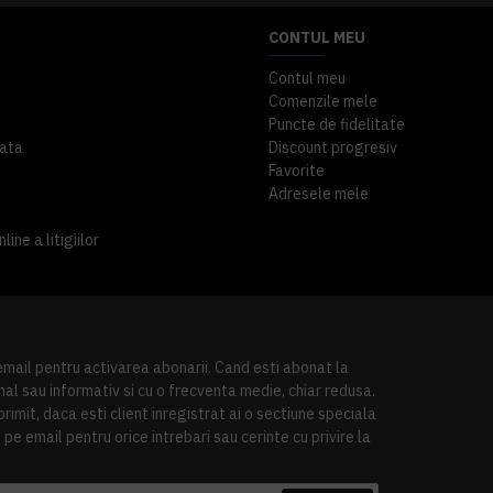
CONTUL MEU
Contul meu
Comenzile mele
Puncte de fidelitate
ata
Discount progresiv
Favorite
Adresele mele
ine a litigiilor
 email pentru activarea abonarii. Cand esti abonat la
al sau informativ si cu o frecventa medie, chiar redusa.
imit, daca esti client inregistrat ai o sectiune speciala
pe email pentru orice intrebari sau cerinte cu privire la