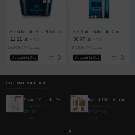
Pix Schneider Vizz M Gelco Technology 10 culori/set
Set Stilou Schneider Ceod + Pic Corry + 6 patroane cerneală
22,22 lei
38,97 lei
+ TVA
+ TVA
26,89 lei
TVA inclus
47,15 lei
TVA inclus
Adaugă în Coş
Adaugă în Coş
CELE MAI POPULARE
Pachet 10 halate, 9+1 gratuit
Pachet 100 seturi hoteliere, set dentar, set barbierit, casca de dus, pila unghii, set cusut
PRP
839,80 lei
PRP
624,10 lei
755,82 lei
533,69 lei
+ TVA
+ TVA
914,54 lei
TVA inclus
645,76 lei
TVA inclus