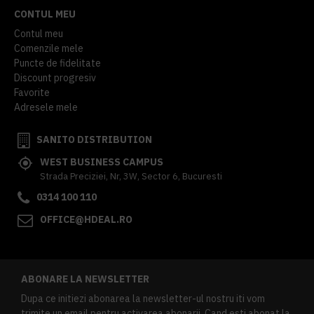
CONTUL MEU
Contul meu
Comenzile mele
Puncte de fidelitate
Discount progresiv
Favorite
Adresele mele
SANITO DISTRIBUTION
WEST BUSINESS CAMPUS
Strada Preciziei, Nr, 3W, Sector 6, Bucuresti
0314 100 110
OFFICE@HDEAL.RO
ABONARE LA NEWSLETTER
Dupa ce initiezi abonarea la newsletter-ul nostru iti vom
trimite un email pentru activarea abonarii. Cand esti abonat la