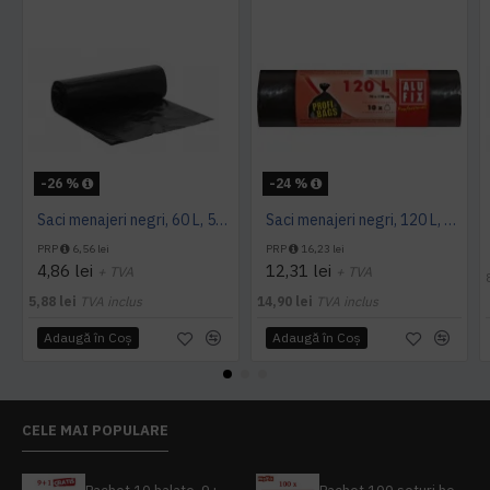
-26 %
-24 %
Saci menajeri negri, 60 L, 50 buc/rola
Saci menajeri negri, 120 L, Alufix, 10 buc/rola
PRP
6,56 lei
PRP
16,23 lei
4,86 lei
12,31 lei
+ TVA
+ TVA
5,88 lei
TVA inclus
14,90 lei
TVA inclus
Adaugă în Coş
Adaugă în Coş
CELE MAI POPULARE