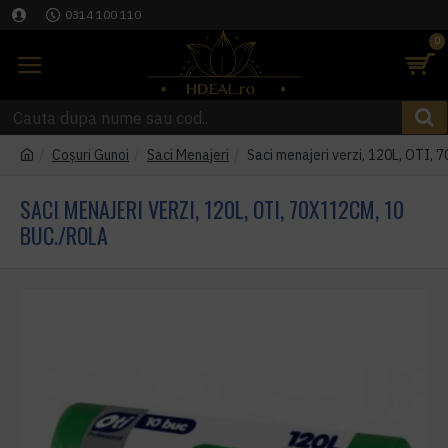
0314 100 110
0
Coşuri Gunoi
Saci Menajeri
Saci menajeri verzi, 120L, OTI, 
SACI MENAJERI VERZI, 120L, OTI, 70X112CM, 10
BUC./ROLA