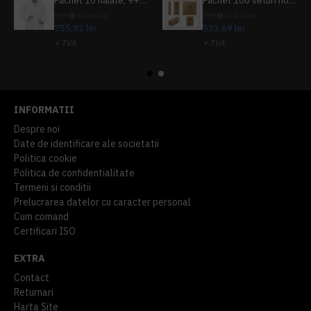
Pachet 10 halate, 9+1 gratuit
Pachet 100 seturi hoteliere, set dentar, set barbierit, casca de dus, pila unghii, set cusut
PRP
839,80 lei
PRP
624,10 lei
755,82 lei
533,69 lei
+ TVA
+ TVA
914,54 lei
TVA inclus
645,76 lei
TVA inclus
INFORMATII
Despre noi
Date de identificare ale societatii
Politica cookie
Politica de confidentialitate
Termeni si conditii
Prelucrarea datelor cu caracter personal
Cum comand
Certificari ISO
EXTRA
Contact
Returnari
Harta Site