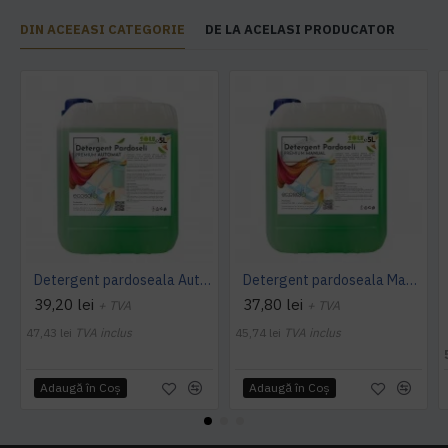
DIN ACEEASI CATEGORIE
DE LA ACELASI PRODUCATOR
Detergent pardoseala Automat premium AQAS
Detergent pardoseala Manual premium 5L Canistra AQAS
39,20 lei
37,80 lei
+ TVA
+ TVA
47,43 lei
TVA inclus
45,74 lei
TVA inclus
Adaugă în Coş
Adaugă în Coş