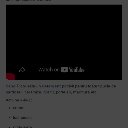
Sano
Floor este un
detergent
potrivit pentru toate tipurile de
pardoseli: ceramice, granit, portelan, marmura etc.
Actiune 4-in-1:
curata
lustruieste
protejeaza