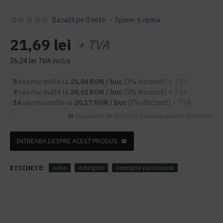
Bazată pe 0 note.
-
Spune-ţi opinia
21,69 lei
+ TVA
26,24 lei
TVA inclus
5
sau mai multe la
21,04 RON / buc
(3% discount)
+ TVA
9
sau mai multe la
20,61 RON / buc
(5% discount)
+ TVA
14
sau mai multe la
20,17 RON / buc
(7% discount)
+ TVA
Cupoanele de discount anuleaza aceasta reducere
INTREABA DESPRE ACEST PRODUS
ETICHETE:
sano
detergent
detergent pardoseala