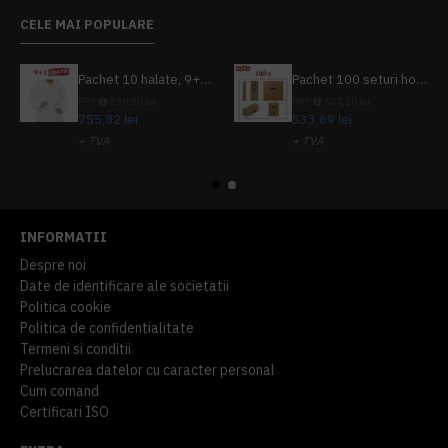
CELE MAI POPULARE
Pachet 10 halate, 9+1 gratuit
Pachet 100 seturi hoteliere, set dentar, set barbierit, casca de dus, pila unghii, set cusut
PRP
839,80 lei
PRP
624,10 lei
755,82 lei
533,69 lei
+ TVA
+ TVA
914,54 lei
TVA inclus
645,76 lei
TVA inclus
INFORMATII
Despre noi
Date de identificare ale societatii
Politica cookie
Politica de confidentialitate
Termeni si conditii
Prelucrarea datelor cu caracter personal
Cum comand
Certificari ISO