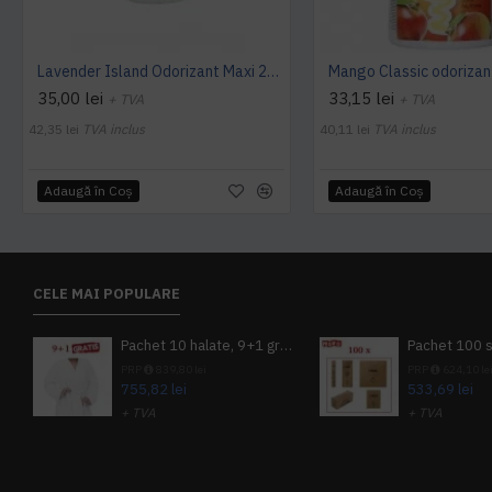
Lavender Island Odorizant Maxi 243ml Hygiene4You
35,00 lei
33,15 lei
+ TVA
+ TVA
42,35 lei
TVA inclus
40,11 lei
TVA inclus
Adaugă în Coş
Adaugă în Coş
CELE MAI POPULARE
Pachet 10 halate, 9+1 gratuit
PRP
839,80 lei
PRP
624,10 le
755,82 lei
533,69 lei
+ TVA
+ TVA
914,54 lei
TVA inclus
645,76 lei
TV