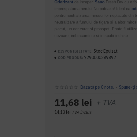
Odorizant
de incaperi
Sano
Fresh Dry cu o fo
improspatarea aerului.Nu pateaza! Ideal ca
od
pentru neutralizarea mirosurilor neplacute din t
neutralizare a fumului de tigara si a altor miro
placut, un aer curat si proaspat. Poate fi utiliza
covoare, imbracaminte si in spatii inchise.
Stoc Epuizat
DISPONIBILITATE:
7290000289892
COD PRODUS:
Bazată pe 0 note.
-
Spune-ţi 
11,68 lei
+ TVA
14,13 lei
TVA inclus