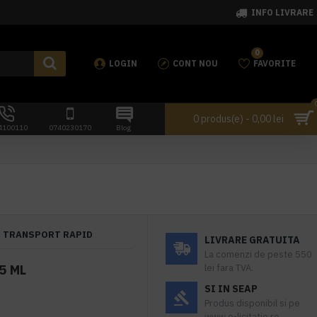
INFO LIVRARE
0
LOGIN
CONT NOU
FAVORITE
0 produs(e) - 0,00 lei
4100110
0740230170
Blog
TRANSPORT RAPID
LIVRARE GRATUITA
La comenzi de peste 550
5 ML
lei fara TVA.
SI IN SEAP
Produs disponibil si pe
www.e-licitatie.ro