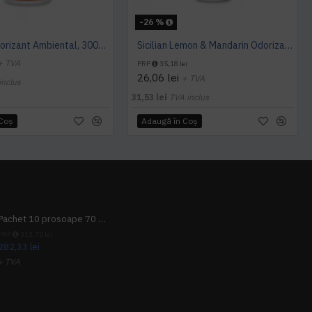
-26 %
Orange Odorizant Ambiental, 3000 utilizari - 163mc, Hygiene Vision
Sicilian Lemon & Mandarin Odorizant MINI, Hygiene 4 You
+ TVA
PRP
35,18 lei
26,06 lei
+ TVA
inclus
31,53 lei
TVA inclus
 Coş
Adaugă în Coş
Pachet 10 prosoape 70 x 140cm 9 + 1 gratuit
PRP
313,70 lei
282,33 lei
+ TVA
341,62 lei
TVA inclus