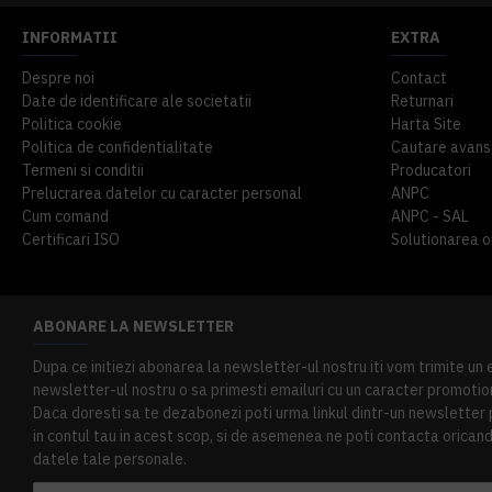
INFORMATII
EXTRA
Despre noi
Contact
Date de identificare ale societatii
Returnari
Politica cookie
Harta Site
Politica de confidentialitate
Cautare avans
Termeni si conditii
Producatori
Prelucrarea datelor cu caracter personal
ANPC
Cum comand
ANPC - SAL
Certificari ISO
Solutionarea onl
ABONARE LA NEWSLETTER
Dupa ce initiezi abonarea la newsletter-ul nostru iti vom trimite un
newsletter-ul nostru o sa primesti emailuri cu un caracter promotion
Daca doresti sa te dezabonezi poti urma linkul dintr-un newsletter pr
in contul tau in acest scop, si de asemenea ne poti contacta oricand 
datele tale personale.