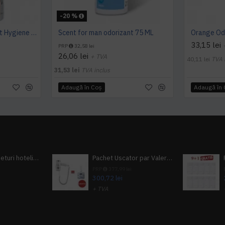
-20 %
Mango Classic odorizant Hygiene 4 You
Scent for man odorizant 75 ML
33,15 lei
PRP
32,58 lei
26,06 lei
+ TVA
40,11 lei
TVA 
31,53 lei
TVA inclus
Adaugă în Coş
Adaugă în
Pachet 100 seturi hoteliere, set dentar, set barbierit, casca de dus, pila unghii, set cusut
Pachet Uscator par Valera Action Super Plus + GRATUIT Sampon si gel de dus Tork
i
PRP
377,99 lei
300,72 lei
+ TVA
A inclus
363,87 lei
TVA inclus