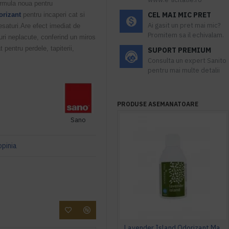
rmula noua pentru
CEL MAI MIC PRET
orizant
pentru incaperi cat si
Ai gasit un pret mai mic?
esaturi.Are efect imediat de
Promitem sa il echivalam.
suri neplacute, conferind un miros
t pentru perdele, tapiterii,
SUPORT PREMIUM
Consulta un expert Sanito
pentru mai multe detalii
PRODUSE ASEMANATOARE
Sano
opinia
Lavender Island Odorizant Maxi 243ml Hygiene4You