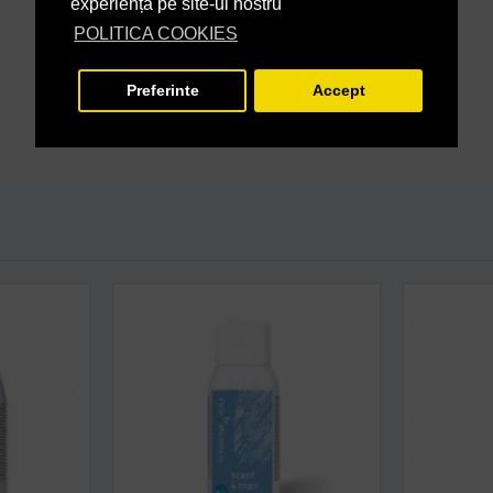
experiență pe site-ul nostru
POLITICA COOKIES
Preferinte
Accept