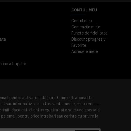
CONTUL MEU
Contul meu
Comenzile mele
Puncte de fidelitate
ata
Discount progresiv
Favorite
Adresele mele
ine a litigiilor
 email pentru activarea abonarii. Cand esti abonat la
al sau informativ si cu o frecventa medie, chiar redusa.
imit, daca esti client inregistrat ai o sectiune speciala
pe email pentru orice intrebari sau cerinte cu privire la