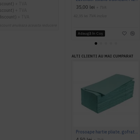
iscount)
+ TVA
35,00 lei
+ TVA
iscount)
+ TVA
42,35 lei
TVA inclus
discount)
+ TVA
scount anuleaza aceasta reducere
Adaugă în Coş
ALTI CLIENTI AU MAI CUMPARAT
Prosoape hartie pliate, gofrate, verzi, 25 x 23 cm, V fold, 1 strat, AQAS, 250 buc/pachet
4,50 lei
+ TVA