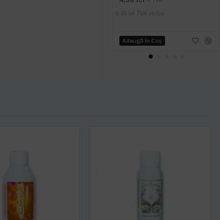
5,45 lei
TVA inclus
Adaugă în Coş