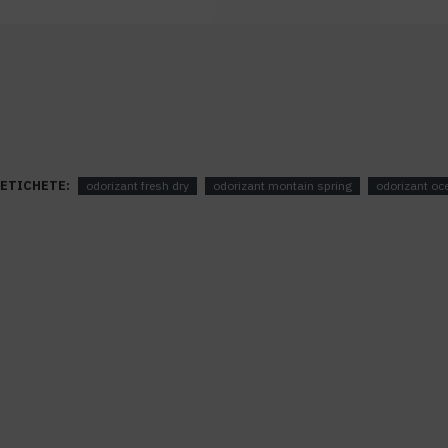
ETICHETE:
odorizant fresh dry
odorizant montain spring
odorizant oc