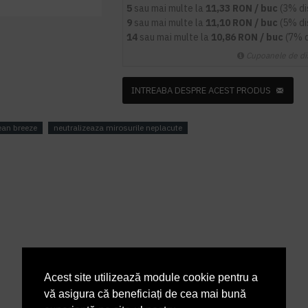
5
sau mai multe la
11,33 RON / buc
(3% d
9
sau mai multe la
11,10 RON / buc
(5% d
14
sau mai multe la
10,86 RON / buc
(7% 
Cupoanele de di
INTREABA DESPRE ACEST PRODUS
ean breeze
neutralizeaza mirosurile neplacute
Acest site utilizează module cookie pentru a
vă asigura că beneficiați de cea mai bună