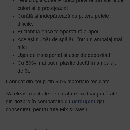
Tehnologia Color Protect previne transferul de
culori si le protejeaza!
Curăță și îndepărtează cu putere petele
dificile.
Eficient la orice temperatură a apei.
Același număr de spălări, într-un ambalaj mai
mic!
Ușor de transportat și ușor de depozitat!
Cu 50% mai puțin plastic decât în ambalajul
de 3L
Fabricat din cel puțin 50% materiale reciclate.
*Aceleași rezultate de curățare cu doar jumătate
din dozare în comparație cu
detergent
gel
concentrat pentru rufe Mix & Wash.