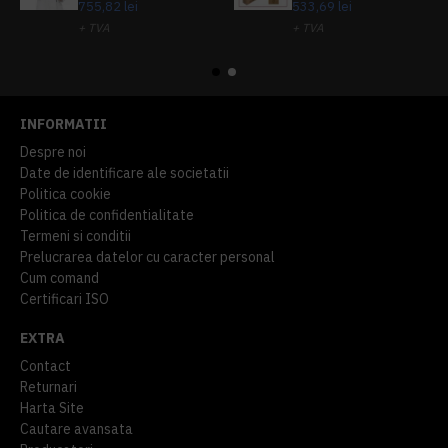
755,82 lei
533,69 lei
+ TVA
+ TVA
914,54 lei
TVA inclus
645,76 lei
TVA inclus
INFORMATII
Despre noi
Date de identificare ale societatii
Politica cookie
Politica de confidentialitate
Termeni si conditii
Prelucrarea datelor cu caracter personal
Cum comand
Certificari ISO
EXTRA
Contact
Returnari
Harta Site
Cautare avansata