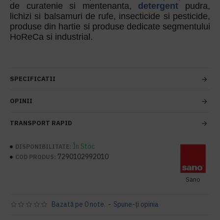
de curatenie si mentenanta,
detergent
pudra,
lichizi si balsamuri de rufe, insecticide si pesticide,
produse din hartie si produse dedicate segmentului
HoReCa si industrial.
SPECIFICATII
OPINII
TRANSPORT RAPID
În Stoc
DISPONIBILITATE:
7290102992010
COD PRODUS:
Sano
Bazată pe 0 note.
-
Spune-ţi opinia