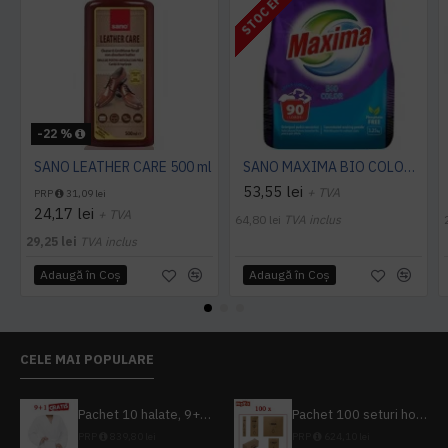
STOC EPUIZAT
-22 %
SANO LEATHER CARE 500 ml
SANO MAXIMA BIO COLOR DETERGENT PUDRA, 3.25 Kg
53,55 lei
+ TVA
PRP
31,09 lei
24,17 lei
+ TVA
64,80 lei
TVA inclus
29,25 lei
TVA inclus
Adaugă în Coş
Adaugă în Coş
CELE MAI POPULARE
Pachet 10 halate, 9+1 gratuit
Pachet 100 seturi hoteliere, set dentar, set barbierit, casca de dus, pila unghii, set cusut
PRP
839,80 lei
PRP
624,10 lei