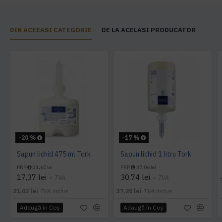
DIN ACEEASI CATEGORIE
DE LA ACELASI PRODUCATOR
-20 %
-17 %
Sapun lichid 475 ml Tork
Sapun lichid 1 litru Tork
PRP
21,60 lei
PRP
37,06 lei
17,37 lei
30,74 lei
+ TVA
+ TVA
21,02 lei
TVA inclus
37,20 lei
TVA inclus
Adaugă în Coş
Adaugă în Coş