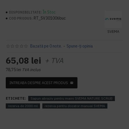
În Stoc
DISPONIBILITATE:
RT_SV301006buc
COD PRODUS:
SVEMA
Bazată pe 0 note.
-
Spune-ţi opinia
65,08 lei
+ TVA
78,75 lei
TVA inclus
INTREABA DESPRE ACEST PRODUS
ETICHETE:
Sapun abraziv pentru maini SVEMA NATURE SCRUB
rezerva de 2000 ml
rezerva pentru dozator manual SVEMA