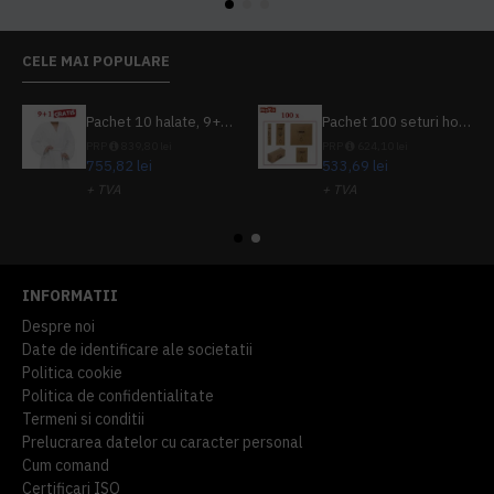
CELE MAI POPULARE
Pachet 10 halate, 9+1 gratuit
Pachet 100 seturi hoteliere, set dentar, set barbierit, casca de dus, pila unghii, set cusut
PRP
839,80 lei
PRP
624,10 lei
755,82 lei
533,69 lei
+ TVA
+ TVA
914,54 lei
TVA inclus
645,76 lei
TVA inclus
INFORMATII
Despre noi
Date de identificare ale societatii
Politica cookie
Politica de confidentialitate
Termeni si conditii
Prelucrarea datelor cu caracter personal
Cum comand
Certificari ISO