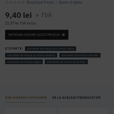
Bazată pe 0 note.
-
Spune-ţi opinia
9,40 lei
+ TVA
11,37 lei
TVA inclus
INTREABA DESPRE ACEST PRODUS
ETICHETE:
servetele de masa the smart table
servetele de masa cu doua straturi
servetele de masa colorate
servetele de masa negre
servetele de masa de la fato
DIN ACEEASI CATEGORIE
DE LA ACELASI PRODUCATOR