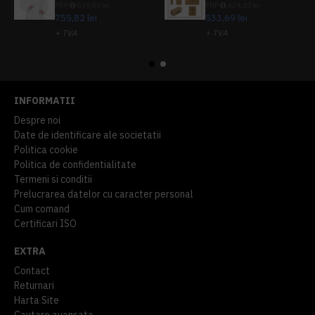
PRP
839,80 lei
PRP
624,10 lei
755,82 lei
533,69 lei
+ TVA
+ TVA
914,54 lei
TVA inclus
645,76 lei
TVA inclus
INFORMATII
Despre noi
Date de identificare ale societatii
Politica cookie
Politica de confidentialitate
Termeni si conditii
Prelucrarea datelor cu caracter personal
Cum comand
Certificari ISO
EXTRA
Contact
Returnari
Harta Site
Cautare avansata