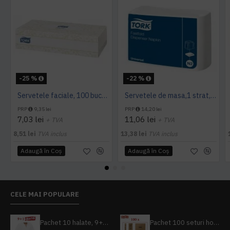
-25 %
-22 %
Servetele faciale, 100 bucati / pachet, Tork
Servetele de masa,1 strat, Tork, 300 buc/pachet
PRP
9,35 lei
PRP
14,20 lei
7,03 lei
11,06 lei
+ TVA
+ TVA
8,51 lei
TVA inclus
13,38 lei
TVA inclus
Adaugă în Coş
Adaugă în Coş
CELE MAI POPULARE
Pachet 10 halate, 9+1 gratuit
Pachet 100 seturi hoteliere, set dentar, set barbierit, casca de dus, pila unghii, set cusut