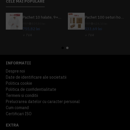
CELE MAI POPULARE
Pachet 10 halate, 9+1 gratuit
Pachet 100 seturi hoteliere, set dentar, set barbierit, casca de dus, pila unghii, set cusut
PRP
839,80 lei
PRP
624,10 lei
755,82 lei
533,69 lei
+ TVA
+ TVA
914,54 lei
TVA inclus
645,76 lei
TVA inclus
INFORMATII
Despre noi
Date de identificare ale societatii
Politica cookie
Politica de confidentialitate
Termeni si conditii
Prelucrarea datelor cu caracter personal
Cum comand
Certificari ISO
EXTRA