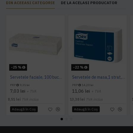
DIN ACEEASI CATEGORIE
DE LA ACELASI PRODUCATOR
-25 %
-22 %
Servetele faciale, 100 bucati / pachet, Tork
Servetele de masa,1 strat, Tork, 300 buc/pachet
PRP
9,35 lei
PRP
14,20 lei
7,03 lei
11,06 lei
+ TVA
+ TVA
8,51 lei
TVA inclus
13,38 lei
TVA inclus
Adaugă în Coş
Adaugă în Coş