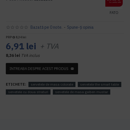
FATO
Bazată pe 0 note.
-
Spune-ţi opinia
PRP
8,34 lei
6,91 lei
+ TVA
8,36 lei
TVA inclus
INTREABA DESPRE ACEST PRODUS
ETICHETE:
servetele de masa colorate
servetele the smart table
servetele cu doua straturi
servetele de masa galben mustar