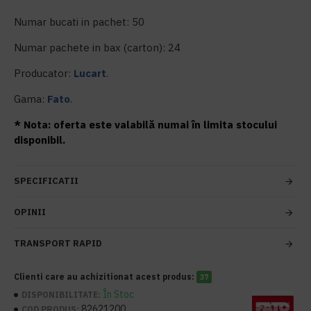
Numar bucati in pachet: 50
Numar pachete in bax (carton): 24
Producator:
Lucart
.
Gama:
Fato
.
* Nota: oferta este valabilă numai în limita stocului
disponibil.
SPECIFICATII
OPINII
TRANSPORT RAPID
Clienti care au achizitionat acest produs:
37
În Stoc
DISPONIBILITATE:
82621200
COD PRODUS: