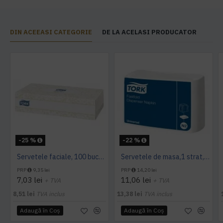
DIN ACEEASI CATEGORIE
DE LA ACELASI PRODUCATOR
-25 %
-22 %
Servetele faciale, 100 bucati / pachet, Tork
Servetele de masa,1 strat, Tork, 300 buc/pachet
PRP
9,35 lei
PRP
14,20 lei
7,03 lei
11,06 lei
+ TVA
+ TVA
8,51 lei
TVA inclus
13,38 lei
TVA inclus
Adaugă în Coş
Adaugă în Coş