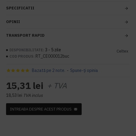
SPECIFICATII
OPINII
TRANSPORT RAPID
3 - 5 zile
DISPONIBILITATE:
Celtex
RT_CE000012buc
COD PRODUS:
Bazată pe 2 note.
-
Spune-ţi opinia
15,31 lei
+ TVA
18,53 lei
TVA inclus
INTREABA DESPRE ACEST PRODUS