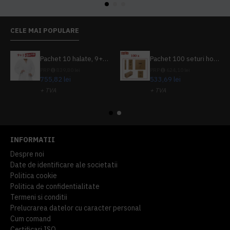
CELE MAI POPULARE
Pachet 10 halate, 9+1 gratuit
Pachet 100 seturi hoteliere, set dentar, set barbierit, casca de dus, pila unghii, set cusut
PRP
839,80 lei
PRP
624,10 lei
755,82 lei
533,69 lei
+ TVA
+ TVA
914,54 lei
TVA inclus
645,76 lei
TVA inclus
INFORMATII
Despre noi
Date de identificare ale societatii
Politica cookie
Politica de confidentialitate
Termeni si conditii
Prelucrarea datelor cu caracter personal
Cum comand
Certificari ISO