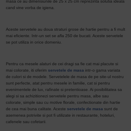
masa ce au dimensiunile de 25 x 25 cm reprezinta solutia ideala
cand vine vorba de igiena.
Aceste servetele au doua straturi grose de hartie pentru a fi mult
mai eficiente. Intr-un set se afla 250 de bucati. Aceste servetele
se pot utiliza in orice domeniu.
Pentru ca mesele alaturi de cei dragi sa fie cat mai placute si
mai colorate, iti oferim
servetele de masa
intr-o gama variata
de culori si de modele. Servetelele de masa de pe site-ul nostru
sunt perfecte, atat pentru mesele in familie, cat si pentru
evenimentele de lux, rafinate si pretentioase. Ai posibilitatea sa
alegi si sa achizitionezi servetele pentru masa, albe sau
colorate, simple sau cu motive florale, confectionate din hartie
de cea mai buna calitate. Aceste
servetele de masa
sunt de
asemenea potrivite si pot fi utilizate in restaurante, hoteluri,
cafenele sau cofetarii.