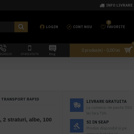
INFO LIVRARE
0
LOGIN
CONT NOU
FAVORITE
0 produs(e) - 0,00 lei
4100110
0740230170
Blog
TRANSPORT RAPID
LIVRARE GRATUITA
La comenzi de peste 550
lei fara TVA.
 2 straturi, albe, 100
SI IN SEAP
Produs disponibil si pe
www.e-licitatie.ro