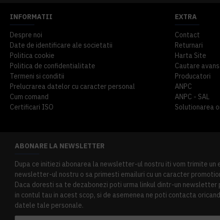
INFORMATII
EXTRA
Despre noi
Contact
Date de identificare ale societatii
Returnari
Politica cookie
Harta Site
Politica de confidentialitate
Cautare avans
Termeni si conditii
Producatori
Prelucrarea datelor cu caracter personal
ANPC
Cum comand
ANPC - SAL
Certificari ISO
Solutionarea onl
ABONARE LA NEWSLETTER
Dupa ce initiezi abonarea la newsletter-ul nostru iti vom trimite un
newsletter-ul nostru o sa primesti emailuri cu un caracter promotion
Daca doresti sa te dezabonezi poti urma linkul dintr-un newsletter pr
in contul tau in acest scop, si de asemenea ne poti contacta oricand 
datele tale personale.