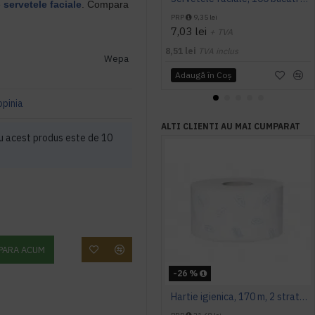
e
servetele faciale
. Compara
PRP
9,35 lei
7,03 lei
+ TVA
8,51 lei
TVA inclus
Wepa
Adaugă în Coş
opinia
ALTI CLIENTI AU MAI CUMPARAT
u acest produs este de 10
PARA ACUM
-26 %
Hartie igienica, 170 m, 2 straturi, Tork