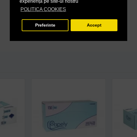
experiență pe site-ul nostru
POLITICA COOKIES
Preferinte
Accept