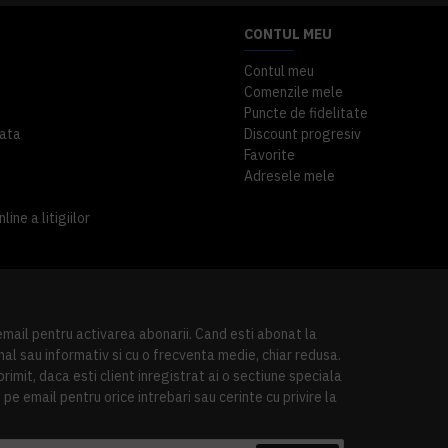
CONTUL MEU
Contul meu
Comenzile mele
Puncte de fidelitate
ata
Discount progresiv
Favorite
Adresele mele
ine a litigiilor
 email pentru activarea abonarii. Cand esti abonat la
al sau informativ si cu o frecventa medie, chiar redusa.
imit, daca esti client inregistrat ai o sectiune speciala
pe email pentru orice intrebari sau cerinte cu privire la