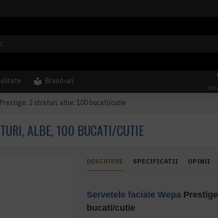
delitate
Brand-uri
031
restige, 2 straturi, albe, 100 bucati/cutie
TURI, ALBE, 100 BUCATI/CUTIE
DESCRIERE
SPECIFICATII
OPINII
Servetele faciale
Wepa
Prestige,
bucati/cutie