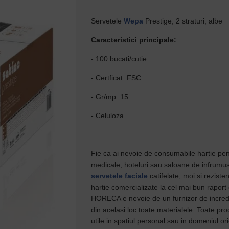
Servetele
Wepa
Prestige, 2 straturi, albe
Caracteristici principale:
- 100 bucati/cutie
- Certficat: FSC
- Gr/mp: 15
- Celuloza
Fie ca ai nevoie de consumabile hartie pen
medicale, hoteluri sau saloane de infrumuse
servetele faciale
catifelate, moi si rezist
hartie comercializate la cel mai bun raport 
HORECA e nevoie de un furnizor de incredere
din acelasi loc toate materialele. Toate pr
utile in spatiul personal sau in domeniul ori