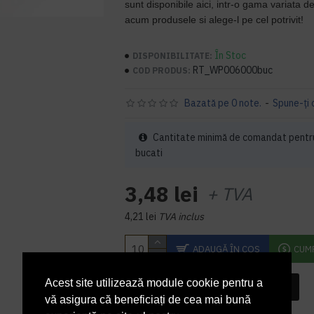
sunt disponibile aici, intr-o gama variata d
acum produsele si alege-l pe cel potrivit!​
În Stoc
DISPONIBILITATE:
RT_WP006000buc
COD PRODUS:
Bazată pe 0 note.
-
Spune-ţi 
Cantitate minimă de comandat pentr
bucati
3,48 lei
+ TVA
4,21 lei
TVA inclus
ADAUGĂ ÎN COŞ
CUM
Acest site utilizează module cookie pentru a
INTREABA DESPRE ACEST PRODUS
vă asigura că beneficiați de cea mai bună