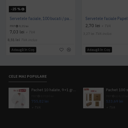
-25 %
Servetele faciale, 100 bucati / pachet, Tork
2,70 lei
+ TVA
PRP
9,35 lei
7,03 lei
+ TVA
3,27 lei
TVA inclus
8,51 lei
TVA inclus
Adaugă în Coş
Adaugă în Coş
CELE MAI POPULARE
Pachet 10 halate, 9+1 gratuit
PRP
839,80 lei
PRP
624,10 le
755,82 lei
533,69 lei
+ TVA
+ TVA
914,54 lei
TVA inclus
645,76 lei
TV