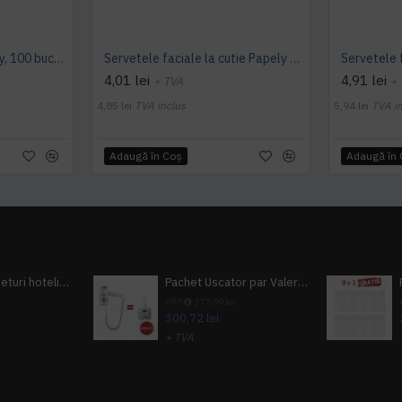
Servetele faciale Papely, 100 bucati/cutie
Servetele faciale la cutie Papely 150 bucati/cutie
4,01 lei
4,91 lei
+ TVA
+
4,85 lei
TVA inclus
5,94 lei
TVA i
Adaugă în Coş
Adaugă în
Pachet 100 seturi hoteliere, set dentar, set barbierit, casca de dus, pila unghii, set cusut
Pachet Uscator par Valera Action Super Plus + GRATUIT Sampon si gel de dus Tork
i
PRP
377,99 lei
300,72 lei
+ TVA
A inclus
363,87 lei
TVA inclus