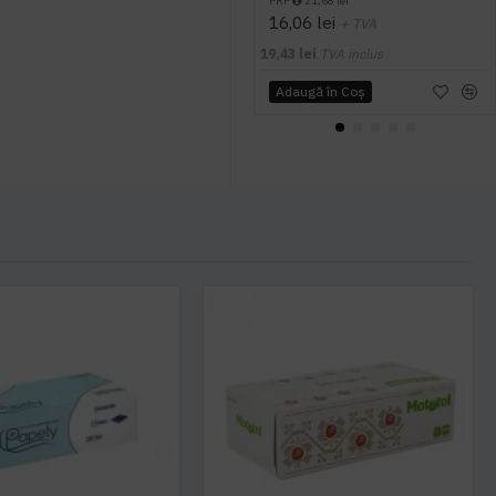
PRP
21,68 lei
16,06 lei
+ TVA
19,43 lei
TVA inclus
Adaugă în Coş