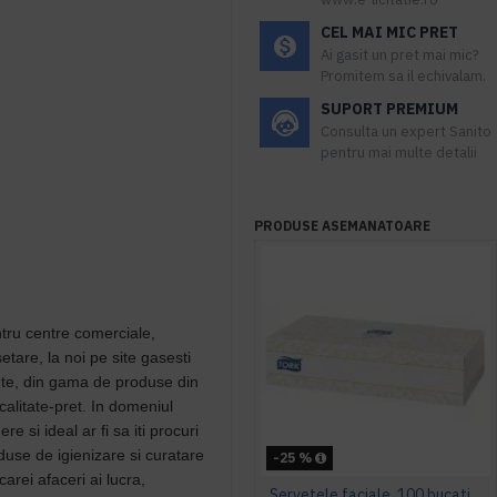
CEL MAI MIC PRET
Ai gasit un pret mai mic?
Promitem sa il echivalam.
SUPORT PREMIUM
Consulta un expert Sanito
pentru mai multe detalii
PRODUSE ASEMANATOARE
tru centre comerciale,
tare, la noi pe site gasesti
ente, din gama de produse din
calitate-pret. In domeniul
 si ideal ar fi sa iti procuri
oduse de igienizare si curatare
-25 %
carei afaceri ai lucra,
Servetele faciale, 100 bucati / pachet, Tork