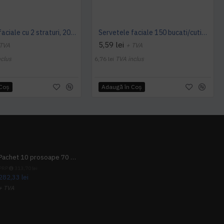
Servetele faciale cu 2 straturi, 200 bucati/cutie, Papely
Servetele faciale 150 bucati/cutie, Mototol, 2 straturi
5,59 lei
 TVA
+ TVA
nclus
6,76 lei
TVA inclus
 Coş
Adaugă în Coş
Pachet 10 prosoape 70 x 140cm 9 + 1 gratuit
PRP
313,70 lei
282,33 lei
+ TVA
341,62 lei
TVA inclus