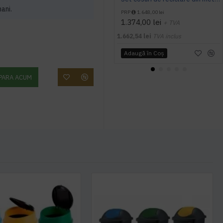
mani.
PRP
1.648,00 lei
1.374,00 lei
+ TVA
1.662,54 lei
TVA inclus
Adaugă în Coş
PARA ACUM