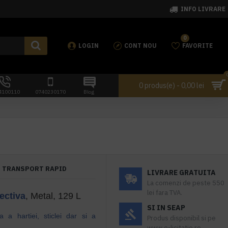
INFO LIVRARE
0
LOGIN
CONT NOU
FAVORITE
0 produs(e) - 0,00 lei
4100110
0740230170
Blog
TRANSPORT RAPID
LIVRARE GRATUITA
La comenzi de peste 550
lei fara TVA.
ectiva
, Metal, 129 L
SI IN SEAP
 a hartiei, sticlei dar si a
Produs disponibil si pe
www.e-licitatie.ro