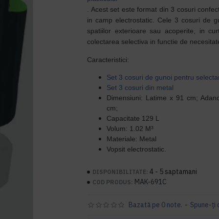
. Acest set este format din 3 cosuri confect
in camp electrostatic. Cele 3 cosuri de gun
spatiilor exterioare sau acoperite, in c
colectarea selectiva in functie de necesita
Caracteristici:
Set 3 cosuri de gunoi pentru selecta
Set 3 cosuri din metal
Dimensiuni: Latime x 91 cm; Adanc
cm;
Capacitate 129 L
Volum: 1.02
M³
Materiale: Metal
Vopsit electrostatic.
4 - 5 saptamani
DISPONIBILITATE:
MAK-691C
COD PRODUS:
Bazată pe 0 note.
-
Spune-ţi 