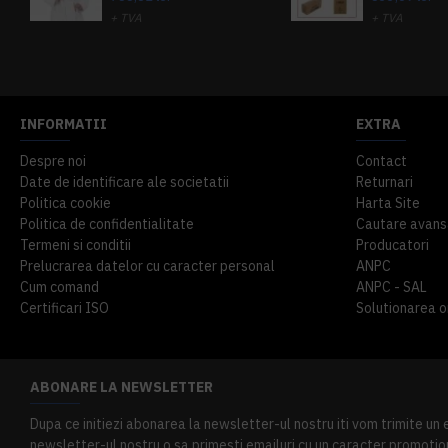
+ TVA
+ TVA
914,54 lei
TVA inclus
645,76 lei
TV
INFORMATII
EXTRA
Despre noi
Contact
Date de identificare ale societatii
Returnari
Politica cookie
Harta Site
Politica de confidentialitate
Cautare avans
Termeni si conditii
Producatori
Prelucrarea datelor cu caracter personal
ANPC
Cum comand
ANPC - SAL
Certificari ISO
Solutionarea onl
ABONARE LA NEWSLETTER
Dupa ce initiezi abonarea la newsletter-ul nostru iti vom trimite un
newsletter-ul nostru o sa primesti emailuri cu un caracter promotion