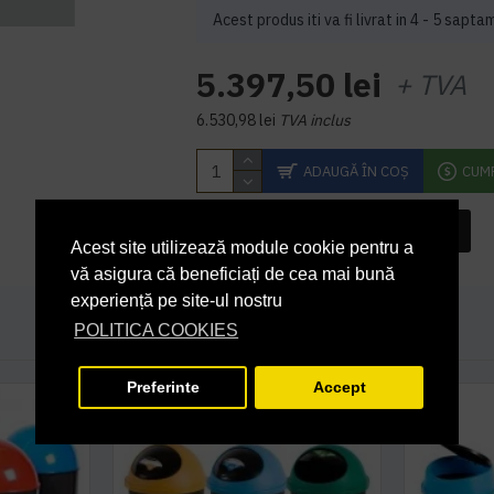
Acest produs iti va fi livrat in 4 - 5 sapta
5.397,50 lei
+ TVA
6.530,98 lei
TVA inclus
ADAUGĂ ÎN COŞ
CUM
INTREABA DESPRE ACEST PRODUS
Acest site utilizează module cookie pentru a
vă asigura că beneficiați de cea mai bună
experiență pe site-ul nostru
POLITICA COOKIES
Preferinte
Accept