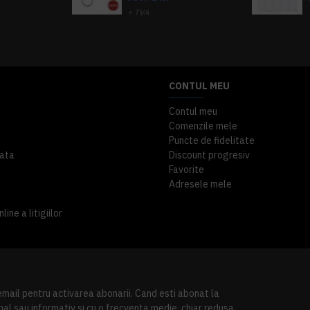
+ TVA
A inclus
363,87 lei
TVA inclus
CONTUL MEU
Contul meu
Comenzile mele
Puncte de fidelitate
ata
Discount progresiv
Favorite
Adresele mele
ine a litigiilor
 email pentru activarea abonarii. Cand esti abonat la
al sau informativ si cu o frecventa medie, chiar redusa.