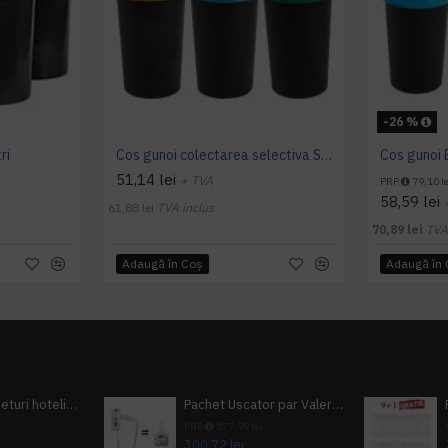
-26 %
ri
Cos gunoi colectarea selectiva SMALL H 25 L
Cos gunoi B
51,14 lei
+ TVA
PRP
79,10 le
58,59 lei
61,88 lei
TVA inclus
70,89 lei
TVA
Adaugă în Coş
Adaugă în
Pachet 100 seturi hoteliere, set dentar, set barbierit, casca de dus, pila unghii, set cusut
Pachet Uscator par Valera Action Super Plus + GRATUIT Sampon si gel de dus Tork
i
PRP
377,99 lei
300,72 lei