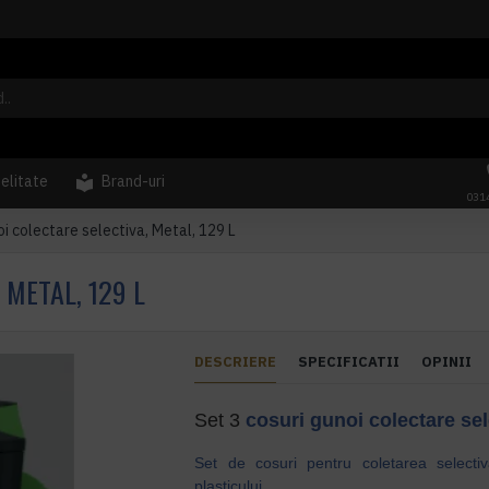
delitate
Brand-uri
031
oi colectare selectiva, Metal, 129 L
 METAL, 129 L
DESCRIERE
SPECIFICATII
OPINII
Set 3
cosuri gunoi
colectare sel
Set de cosuri pentru coletarea selectiva
plasticului