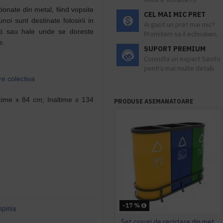
ionate din metal, fiind vopsite
CEL MAI MIC PRET
oi sunt destinate folosirii in
Ai gasit un pret mai mic?
urti sau hale unde se doreste
Promitem sa il echivalam.
te.
SUPORT PREMIUM
Consulta un expert Sanito
pentru mai multe detalii
re colectiva
ime x 84 cm; Inaltime x 134
PRODUSE ASEMANATOARE
-17 %
opinia
Set cosuri de reciclare din metal ultra rezistent, MALMO B, Best-seller, 3x60L, 92x32x65 cm