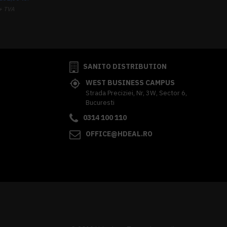
+ TVA
341,62 lei
TVA inclus
SANITO DISTRIBUTION
WEST BUSINESS CAMPUS
Strada Preciziei, Nr, 3W, Sector 6,
Bucuresti
0314 100 110
OFFICE@HDEAL.RO