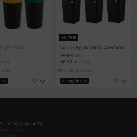
-26 %
ingo - 25 litri
Cosuri de gunoi pentru colectare selectiva, Multipat, 30 litri
i
PRP
93,02 lei
68,90 lei
+ TVA
+ TVA
 inclus
83,37 lei
TVA inclus
 Coş
Adaugă în Coş
Pachet 10 prosoape 70 x 140cm 9 + 1 gratuit
PRP
313,70 lei
282,33 lei