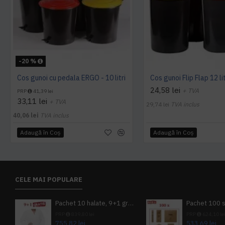
-20 %
Cos gunoi cu pedala ERGO - 10 litri
Cos gunoi Flip Flap 12 lit
24,58 lei
+ TVA
PRP
41,39 lei
33,11 lei
+ TVA
29,74 lei
TVA inclus
40,06 lei
TVA inclus
Adaugă în Coş
Adaugă în Coş
CELE MAI POPULARE
Pachet 10 halate, 9+1 gratuit
PRP
839,80 lei
PRP
624,10 le
755,82 lei
533,69 lei