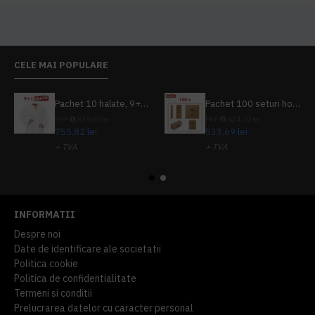
CELE MAI POPULARE
Pachet 10 halate, 9+1 gratuit
Pachet 100 seturi hoteliere, set dentar, set barbierit, casca de dus, pila unghii, set cusut
PRP
839,80 lei
PRP
624,10 lei
755,82 lei
533,69 lei
+ TVA
+ TVA
914,54 lei
TVA inclus
645,76 lei
TVA inclus
INFORMATII
Despre noi
Date de identificare ale societatii
Politica cookie
Politica de confidentialitate
Termeni si conditii
Prelucrarea datelor cu caracter personal