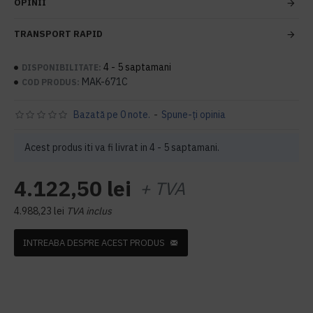
OPINII
TRANSPORT RAPID
4 - 5 saptamani
DISPONIBILITATE:
MAK-671C
COD PRODUS:
Bazată pe 0 note.
-
Spune-ţi opinia
Acest produs iti va fi livrat in 4 - 5 saptamani.
4.122,50 lei
+ TVA
4.988,23 lei
TVA inclus
INTREABA DESPRE ACEST PRODUS