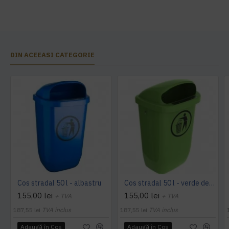
DIN ACEEASI CATEGORIE
Cos stradal 50 l - albastru
Cos stradal 50 l - verde deschis
155,00 lei
155,00 lei
+ TVA
+ TVA
187,55 lei
TVA inclus
187,55 lei
TVA inclus
Adaugă în Coş
Adaugă în Coş