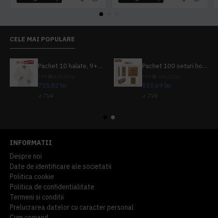
CELE MAI POPULARE
Pachet 10 halate, 9+1 gratuit
Pachet 100 seturi hoteliere, set dentar, set barbierit, casca de dus, pila unghii, set cusut
PRP
839,80 lei
PRP
624,10 lei
755,82 lei
533,69 lei
+ TVA
+ TVA
914,54 lei
TVA inclus
645,76 lei
TVA inclus
INFORMATII
Despre noi
Date de identificare ale societatii
Politica cookie
Politica de confidentialitate
Termeni si conditii
Prelucrarea datelor cu caracter personal
Cum comand