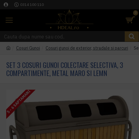
0314 100 110
0
Coşuri Gunoi
Cosuri gunoi de exterior, stradale si parcuri
Se
SET 3 COSURI GUNOI COLECTARE SELECTIVA, 3
COMPARTIMENTE, METAL MARO SI LEMN
5 - 6 SAPTAMANI