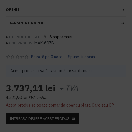
OPINII
TRANSPORT RAPID
5 - 6 saptamani
DISPONIBILITATE:
MAK-607B
COD PRODUS:
Bazată pe 0 note.
-
Spune-ţi opinia
Acest produs iti va fi livrat in 5 - 6 saptamani.
3.737,11 lei
+ TVA
4.521,90 lei
TVA inclus
Acest produs se poate comanda doar cu plata Card sau OP
INTREABA DESPRE ACEST PRODUS