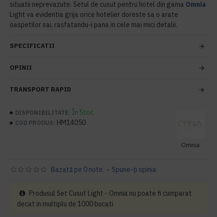
situatii neprevazute. Setul de cusut pentru hotel din gama
Omnia
Light va evidentia grija orice hotelier doreste sa o arate
oaspetilor sai, rasfatandu-i pana in cele mai mici detalii.
SPECIFICATII
OPINII
TRANSPORT RAPID
În Stoc
DISPONIBILITATE:
HM14050
COD PRODUS:
Omnia
Bazată pe 0 note.
-
Spune-ţi opinia
Produsul Set Cusut Light - Omnia nu poate fi cumparat
decat in multiplu de 1000 bucati