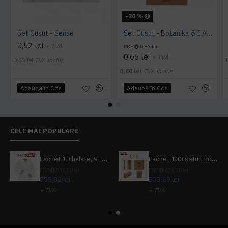
-20 %
Set Cusut - Sense
Set Cusut - Botanika & I Am You
0,52 lei
+ TVA
PRP
0,83 lei
0,66 lei
+ TVA
0,63 lei
TVA inclus
0,80 lei
TVA inclus
Adaugă în Coş
Adaugă în Coş
CELE MAI POPULARE
Pachet 10 halate, 9+1 gratuit
Pachet 100 seturi hoteliere, set dentar, set barbierit, casca de dus, pila unghii, set cusut
PRP
839,80 lei
PRP
624,10 lei
755,82 lei
533,69 lei
+ TVA
+ TVA
914,54 lei
TVA inclus
645,76 lei
TVA inclus