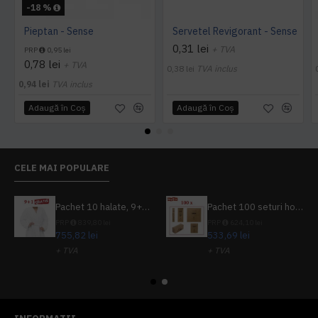
-18 %
Pieptan - Sense
Servetel Revigorant - Sense
0,31 lei
+ TVA
PRP
0,95 lei
0,78 lei
+ TVA
0,38 lei
TVA inclus
0,94 lei
TVA inclus
Adaugă în Coş
Adaugă în Coş
CELE MAI POPULARE
Pachet 10 halate, 9+1 gratuit
Pachet 100 seturi hoteliere, set dentar, set barbierit, casca de dus, pila unghii, set cusut
PRP
839,80 lei
PRP
624,10 lei
755,82 lei
533,69 lei
+ TVA
+ TVA
914,54 lei
TVA inclus
645,76 lei
TVA inclus