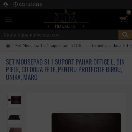
0314 100 110
0
Set Mousepad si 1 suport pahar Office L, din piele, cu doua fete
SET MOUSEPAD SI 1 SUPORT PAHAR OFFICE L, DIN
PIELE, CU DOUA FETE, PENTRU PROTECTIE BIROU,
UNIKA, MARO