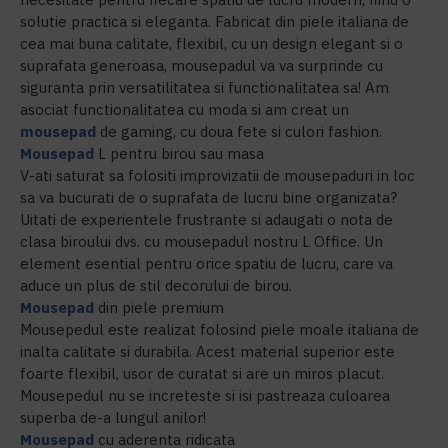
solutie practica si eleganta. Fabricat din piele italiana de
cea mai buna calitate, flexibil, cu un design elegant si o
suprafata generoasa, mousepadul va va surprinde cu
siguranta prin versatilitatea si functionalitatea sa! Am
asociat functionalitatea cu moda si am creat un
mousepad
de gaming, cu doua fete si culori fashion.
Mousepad
L pentru birou sau masa
V-ati saturat sa folositi improvizatii de mousepaduri in loc
sa va bucurati de o suprafata de lucru bine organizata?
Uitati de experientele frustrante si adaugati o nota de
clasa biroului dvs. cu mousepadul nostru L Office. Un
element esential pentru orice spatiu de lucru, care va
aduce un plus de stil decorului de birou.
Mousepad
din piele premium
Mousepedul este realizat folosind piele moale italiana de
inalta calitate si durabila. Acest material superior este
foarte flexibil, usor de curatat si are un miros placut.
Mousepedul nu se increteste si isi pastreaza culoarea
superba de-a lungul anilor!
Mousepad
cu aderenta ridicata