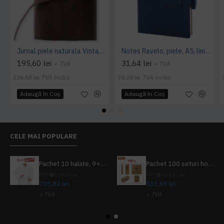
Jurnal piele naturala Vintage, 354 pagini, bloc detasabil, cutie cadou, lucrat manual, maro
Notes Ravelo, piele, A5, liniat ivory, albastru
195,60 lei
31,64 lei
+ TVA
+ TVA
236,68 lei
TVA inclus
38,28 lei
TVA inclus
Adaugă în Coş
Adaugă în Coş
CELE MAI POPULARE
Pachet 10 halate, 9+1 gratuit
Pachet 100 seturi hoteliere, set dentar, set barbierit, casca de dus, pila unghii, set cusut
PRP
839,80 lei
PRP
624,10 lei
755,82 lei
533,69 lei
+ TVA
+ TVA
914,54 lei
TVA inclus
645,76 lei
TVA inclus