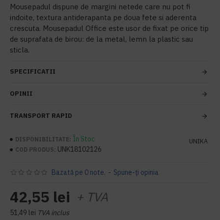
Mousepadul dispune de margini netede care nu pot fi
indoite, textura antiderapanta pe doua fete si aderenta
crescuta. Mousepadul Office este usor de fixat pe orice tip
de suprafata de birou: de la metal, lemn la plastic sau
sticla.
SPECIFICATII
OPINII
TRANSPORT RAPID
În Stoc
DISPONIBILITATE:
UNIKA
UNK18102126
COD PRODUS:
Bazată pe 0 note.
-
Spune-ţi opinia
42,55 lei
+ TVA
51,49 lei
TVA inclus