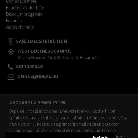
Comenzile mele
Puncte de fidelitate
Discount progresiv
Favorite
Adresele mele
SANITO DISTRIBUTION
WEST BUSINESS CAMPUS
Strada Preciziei, Nr, 3W, Sector 6, Bucuresti
0314 100 110
OFFICE@HDEAL.RO
ABONARE LA NEWSLETTER
Dupa ce initiezi abonarea la newsletter-ul nostru iti vom
trimite un email pentru activarea abonarii. Cand esti abonat la
newsletter-ul nostru o sa primesti emailuri cu un caracter
promotional sau informativ si cu o frecventa medie, chiar
redusa. Daca doresti sa te dezabonezi poti urma linkul dintr-un
Inchide