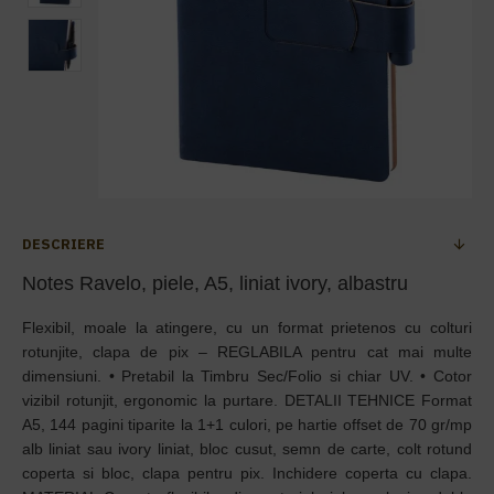
DESCRIERE
Notes Ravelo, piele, A5, liniat ivory, albastru
Flexibil, moale la atingere, cu un format prietenos cu colturi
rotunjite, clapa de pix – REGLABILA pentru cat mai multe
dimensiuni. • Pretabil la Timbru Sec/Folio si chiar UV. • Cotor
vizibil rotunjit, ergonomic la purtare. DETALII TEHNICE Format
A5, 144 pagini tiparite la 1+1 culori, pe hartie offset de 70 gr/mp
alb liniat sau ivory liniat, bloc cusut, semn de carte, colt rotund
coperta si bloc, clapa pentru pix. Inchidere coperta cu clapa.