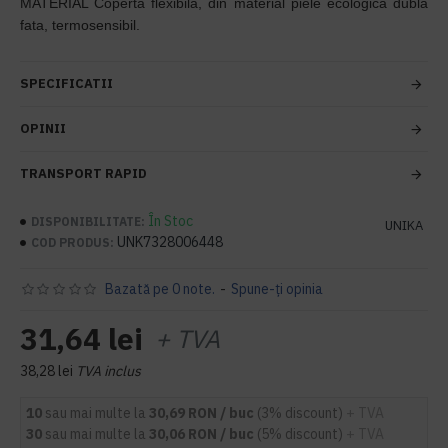
MATERIAL Coperta flexibila, din material piele ecologica dubla
fata, termosensibil.
SPECIFICATII
OPINII
TRANSPORT RAPID
În Stoc
DISPONIBILITATE:
UNIKA
UNK7328006448
COD PRODUS:
Bazată pe 0 note.
-
Spune-ţi opinia
31,64 lei
+ TVA
38,28 lei
TVA inclus
10
sau mai multe la
30,69 RON / buc
(3% discount)
+ TVA
30
sau mai multe la
30,06 RON / buc
(5% discount)
+ TVA