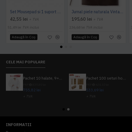
Set Mousepad si 1 suport pahar Office L, din piele, cu doua fete, pentru protectie birou, UNIKA, maro
Jurnal piele naturala Vintage, 354 pagini, bloc detasabil, cutie cadou, lucrat manual, maro
42,55 lei
195,60 lei
+ TVA
+ TVA
51,49 lei
TVA inclus
236,68 lei
TVA inclus
Adaugă în Coş
Adaugă în Coş
CELE MAI POPULARE
Pachet 10 halate, 9+1 gratuit
Pachet 100 seturi hoteliere, set dentar, set barbierit, casca de dus, pila unghii, set cusut
PRP
839,80 lei
PRP
624,10 lei
755,82 lei
533,69 lei
+ TVA
+ TVA
914,54 lei
TVA inclus
645,76 lei
TVA inclus
INFORMATII