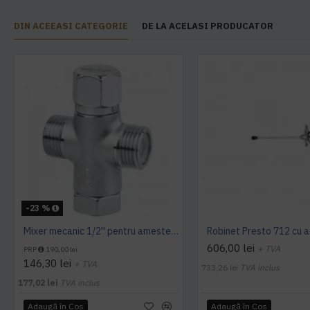
DIN ACEEASI CATEGORIE
DE LA ACELASI PRODUCATOR
-23 %
Mixer mecanic 1/2'' pentru amestec apa calda - rece, Idral
606,00 lei
+ TVA
PRP
190,00 lei
146,30 lei
+ TVA
733,26 lei
TVA inclus
177,02 lei
TVA inclus
Adaugă în Coş
Adaugă în Coş