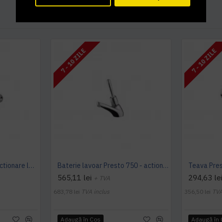
7 - 10 ZILE
7 - 10 ZILE
Robinet Presto 712 cu actionare la genunchi montabil pe perete, Presto
Baterie lavoar Presto 750 - actionare cu cotul, Presto
565,11 lei
294,63 le
+ TVA
683,78 lei
TVA inclus
356,50 lei
TVA
Adaugă în Coş
Adaugă în