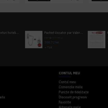
Pachet 100 seturi hoteliere, set dentar, set barbierit, casca de dus, pila unghii, set cusut
Pachet Uscator par Valera Action Super Plus + GRATUIT Sampon si gel de dus Tork
i
PRP
377,99 lei
300,72 lei
+ TVA
A inclus
363,87 lei
TVA inclus
CONTUL MEU
Contul meu
Comenzile mele
Puncte de fidelitate
ata
Discount progresiv
Favorite
Adresele mele