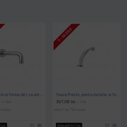
7 - 10 ZILE
Teava Presto in forma de L cu aerator si rozeta de prindere, Presto
Teava Presto, pentru baterie, in forma de arc de cerc cu aerator si rozeta de prindere, Presto
i
367,08 lei
+ TVA
+ TVA
 inclus
444,17 lei
TVA inclus
 Coş
Adaugă în Coş