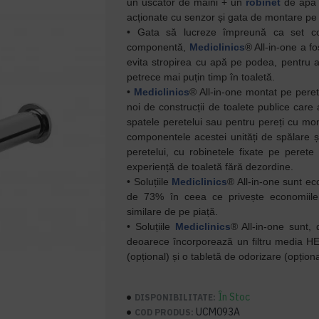
un uscător de mâini + un
robinet
de apă 
acționate cu senzor și gata de montare pe
• Gata să lucreze împreună ca set c
componentă,
Mediclinics
® All-in-one a f
evita stropirea cu apă pe podea, pentru a
petrece mai puțin timp în toaletă.
•
Mediclinics
® All-in-one montat pe peret
noi de construcții de toalete publice care
spatele peretelui sau pentru pereți cu mon
componentele acestei unități de spălare ș
peretelui, cu robinetele fixate pe peret
experiență de toaletă fără dezordine.
• Soluțiile
Mediclinics
® All-in-one sunt e
de 73% în ceea ce privește economiile 
similare de pe piață.
• Soluțiile
Mediclinics
® All-in-one sunt,
deoarece încorporează un filtru media HE
(opțional) și o tabletă de odorizare (opționa
În Stoc
DISPONIBILITATE:
UCM093A
COD PRODUS: