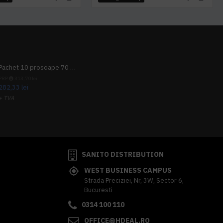
Pachet 10 prosoape 70 x 140cm 9 + 1 gratuit
PRP
313,70 lei
282,33 lei
+ TVA
341,62 lei
TVA inclus
SANITO DISTRIBUTION
WEST BUSINESS CAMPUS
Strada Preciziei, Nr, 3W, Sector 6,
Bucuresti
0314 100 110
OFFICE@HDEAL.RO