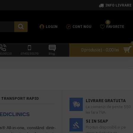
INFO LIVRARE
0
LOGIN
CONT NOU
FAVORITE
0 produs(e) - 0,00 lei
4100110
0740230170
Blog
TRANSPORT RAPID
LIVRARE GRATUITA
La comenzi de peste 550
lei fara TVA.
EDICLINICS
SI IN SEAP
Produs disponibil si pe
cs
® All-in-one, constând dintr-
www.e-licitatie.ro