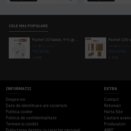
CELE MAI POPULARE
Pachet 10 halate, 9+1 gratuit
PRP
839,80 lei
PRP
624,10 le
755,82 lei
533,69 lei
+ TVA
+ TVA
914,54 lei
TVA inclus
645,76 lei
TV
INFORMATII
EXTRA
Despre noi
Contact
Date de identificare ale societatii
Returnari
Politica cookie
Harta Site
Politica de confidentialitate
Cautare avans
Termeni si conditii
Producatori
Prelucrarea datelor cu caracter personal
ANPC