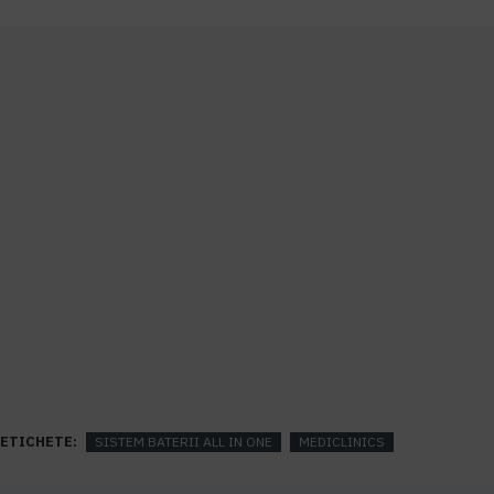
ETICHETE:
SISTEM BATERII ALL IN ONE
MEDICLINICS