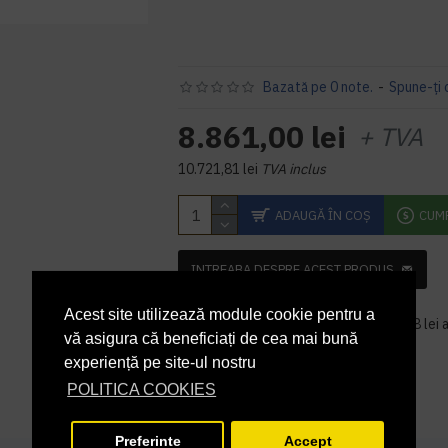
Bazată pe 0 note.
-
Spune-ţi 
8.861,00 lei
+ TVA
10.721,81 lei
TVA inclus
ADAUGĂ ÎN COŞ
CUM
INTREABA DESPRE ACEST PRODUS
Taxa de mediu
Acest site utilizează module cookie pentru a
Pretul produsului include costul de 9,08 lei a
vă asigura că beneficiați de cea mai bună
eliminarii DEEE.
experiență pe site-ul nostru
POLITICA COOKIES
Preferinte
Accept