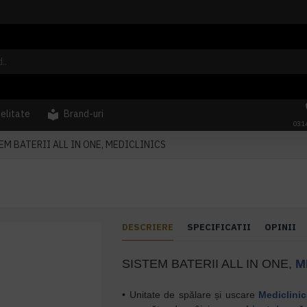
delitate
Brand-uri
031
EM BATERII ALL IN ONE, MEDICLINICS
DESCRIERE
SPECIFICATII
OPINII
SISTEM BATERII ALL IN ONE,
M
• Unitate de spălare și uscare
Mediclini