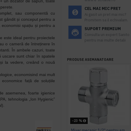
+ un dozator de săpun, toate
 perete.
CEL MAI MIC PRET
omplet, sau componentă cu
Ai gasit un pret mai mic?
ost gândit și conceput pentru a
Promitem sa il echivalam.
 economisi spațiu și pentru a
SUPORT PREMIUM
Consulta un expert Sanito
e este ideal pentru proiectele
pentru mai multe detalii
 au o cameră de întreținere în
tanti. În ambele cazuri, toate
i uscare sunt chiar în spatele
PRODUSE ASEMANATOARE
e și la vedere, creând o nouă
cologice, economisind mai mult
economice față de soluțiile
 de asemenea, foarte igienice
PA, tehnologia „Ion Hygienic”
l).
-23 %
Mixer mecanic 1/2'' pentru amestec apa calda - rece, Idral