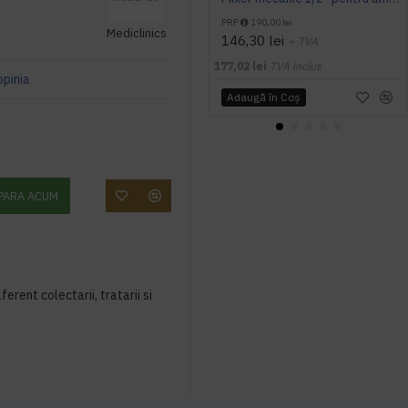
PRP
190,00 lei
Mediclinics
146,30 lei
+ TVA
177,02 lei
TVA inclus
opinia
Adaugă în Coş
PARA ACUM
ferent colectarii, tratarii si