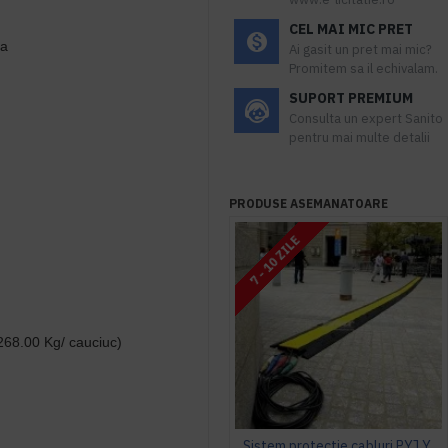
CEL MAI MIC PRET
ra
Ai gasit un pret mai mic?
Promitem sa il echivalam.
SUPORT PREMIUM
Consulta un expert Sanito
pentru mai multe detalii
PRODUSE ASEMANATOARE
7 - 10 ZILE
268.00 Kg/ cauciuc
)
Sistem protectie cabluri PYJ Yellow Jacket