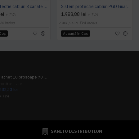
Sistem protectie cabluri 3 canale PLB Linebacker
Sistem protectie cabluri PGD Guard Dog Uz General 3 canale 51 cm x 91 cm
ei
1.988,88 lei
+ TVA
+ TVA
VA inclus
2.406,54 lei
TVA inclus
 Coş
Adaugă în Coş
Pachet 10 prosoape 70 x 140cm 9 + 1 gratuit
PRP
313,70 lei
282,33 lei
+ TVA
341,62 lei
TVA inclus
SANITO DISTRIBUTION