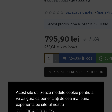
PGGS0002YG
COD PRODUS:
Bazată pe 0 note.
-
Spune-ţi 
Acest produs iti va fi livrat in 7 - 10 zile.
795,90 lei
+ TVA
963,04 lei
TVA inclus
ADAUGĂ ÎN COŞ
CUM
INTREABA DESPRE ACEST PRODUS
Acest site utilizează module cookie pentru a
vă asigura că beneficiați de cea mai bună
experiență pe site-ul nostru
POLITICA COOKIES