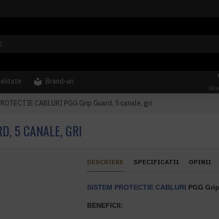
delitate
Brand-uri
031
ROTECTIE CABLURI PGG Grip Guard, 5 canale, gri
D, 5 CANALE, GRI
DESCRIERE
SPECIFICATII
OPINII
SISTEM PROTECTIE CABLURI
PGG Grip 
BENEFICII: