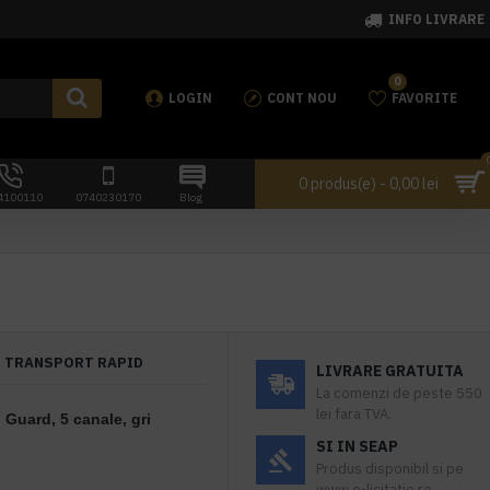
INFO LIVRARE
0
LOGIN
CONT NOU
FAVORITE
0 produs(e) - 0,00 lei
4100110
0740230170
Blog
TRANSPORT RAPID
LIVRARE GRATUITA
La comenzi de peste 550
lei fara TVA.
Guard, 5 canale, gri
SI IN SEAP
Produs disponibil si pe
www.e-licitatie.ro