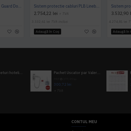
Sistem protectie cabluri Guard Dog Low Profile ADA, 5 canale
Sistem protectie cabluri PLB Linebacker 5-canale 51 cm x 91 cm x 6 cm
2.754,22 lei
3.532,90 l
+ TVA
3.332,61 lei
TVA inclus
4.274,81 lei
T
Adaugă în Coş
Adaugă în
Pachet 100 seturi hoteliere, set dentar, set barbierit, casca de dus, pila unghii, set cusut
Pachet Uscator par Valera Action Super Plus + GRATUIT Sampon si gel de dus Tork
i
PRP
377,99 lei
300,72 lei
+ TVA
A inclus
363,87 lei
TVA inclus
CONTUL MEU