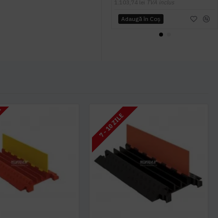
1.103,74 lei
TVA inclus
Adaugă în Coş
I
7 - 10 ZILE