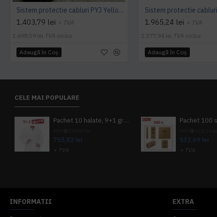
Sistem protectie cabluri PYJ Yellow Jacket
1.403,79 lei
1.965,24 lei
+ TVA
+ TVA
1.698,59 lei
TVA inclus
2.377,94 lei
TVA inclus
Adaugă în Coş
Adaugă în Coş
CELE MAI POPULARE
Pachet 10 halate, 9+1 gratuit
PRP
839,80 lei
PRP
624,10 le
755,82 lei
533,69 lei
+ TVA
+ TVA
914,54 lei
TVA inclus
645,76 lei
TV
INFORMATII
EXTRA