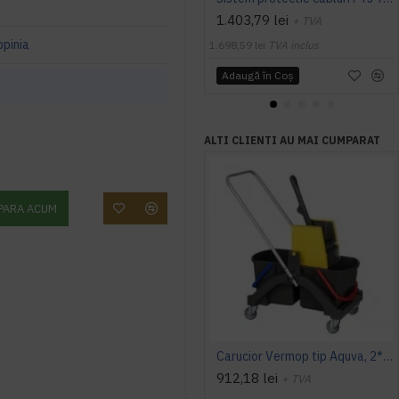
1.403,79 lei
+ TVA
opinia
1.698,59 lei
TVA inclus
Adaugă în Coş
ALTI CLIENTI AU MAI CUMPARAT
PARA ACUM
Carucior Vermop tip Aquva, 2*17L cu storcator
912,18 lei
+ TVA