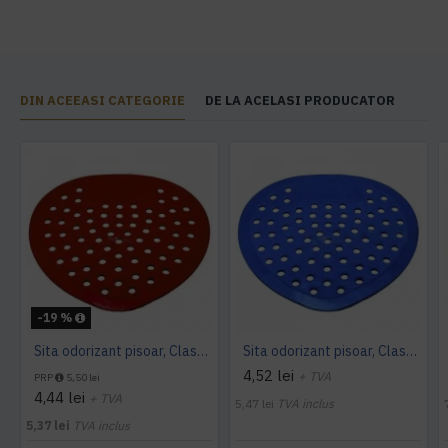
DIN ACEEASI CATEGORIE
DE LA ACELASI PRODUCATOR
-19 %
Sita odorizant pisoar, Classic Red
Sita odorizant pisoar, Classic Blue
4,52 lei
+ TVA
PRP
5,50 lei
4,44 lei
+ TVA
5,47 lei
TVA inclus
5,37 lei
TVA inclus