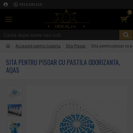
0314 100 110
0
Accesorii pentru toaleta
Site Pisoar
Sita pentru pisoar cu 
SITA PENTRU PISOAR CU PASTILA ODORIZANTA,
AQAS