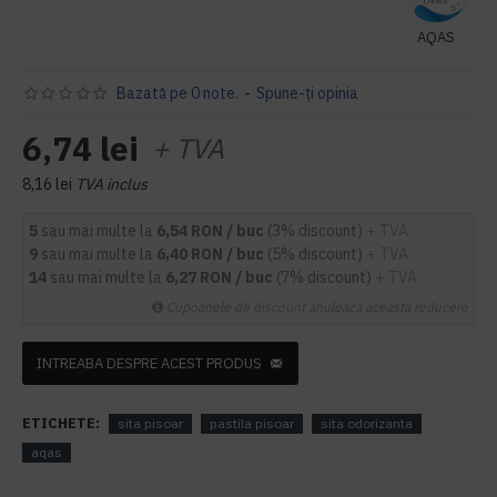
AQAS
Bazată pe 0 note.
-
Spune-ţi opinia
6,74 lei
+ TVA
8,16 lei
TVA inclus
5
sau mai multe la
6,54 RON / buc
(3% discount)
+ TVA
9
sau mai multe la
6,40 RON / buc
(5% discount)
+ TVA
14
sau mai multe la
6,27 RON / buc
(7% discount)
+ TVA
Cupoanele de discount anuleaza aceasta reducere
INTREABA DESPRE ACEST PRODUS
ETICHETE:
sita pisoar
pastila pisoar
sita odorizanta
aqas