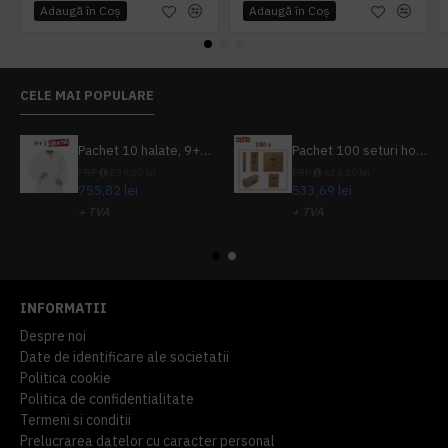
Adaugă în Coş
Adaugă în Coş
CELE MAI POPULARE
Pachet 10 halate, 9+1 gratuit
Pachet 100 seturi hoteliere, set dentar, set barbierit, casca de dus, pila unghii, set cusut
PRP
839,80 lei
PRP
624,10 lei
755,82 lei
533,69 lei
+ TVA
+ TVA
914,54 lei
TVA inclus
645,76 lei
TVA inclus
INFORMATII
Despre noi
Date de identificare ale societatii
Politica cookie
Politica de confidentialitate
Termeni si conditii
Prelucrarea datelor cu caracter personal