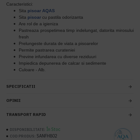
Caracteristici:
Sita
pisoar
AQAS
Sita
pisoar
cu pastila odorizanta
Are rol de a igieniza
Pastreaza prospetimea timp indelungat, datorita mirosului
fresh
Prelungeste durata de viata a pisoarelor
Permite pastrarea curateniei
Previne infundarea cu diverse reziduuri
Impiedica depunerea de calcar si sedimente
Culoare - Alb.
SPECIFICATII
OPINII
TRANSPORT RAPID
În Stoc
DISPONIBILITATE:
SANFH802
COD PRODUS: