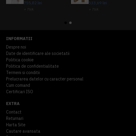
755,82 lei
533,69 lei
+ TVA
+ TVA
914,54 lei
TVA inclus
645,76 lei
TVA inclus
INFORMATII
Despre noi
Date de identificare ale societatii
Politica cookie
Politica de confidentialitate
Termeni si conditii
Prelucrarea datelor cu caracter personal
Cum comand
Certificari ISO
EXTRA
Contact
Returnari
Harta Site
Cautare avansata