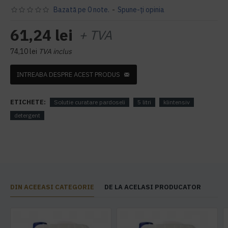
Bazată pe 0 note.
-
Spune-ţi opinia
61,24 lei
+ TVA
74,10 lei
TVA inclus
INTREABA DESPRE ACEST PRODUS
ETICHETE:
Solutie curatare pardoseli
5 litri
klintensiv
detergent
DIN ACEEASI CATEGORIE
DE LA ACELASI PRODUCATOR