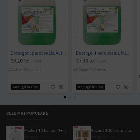
Detergent pardoseala Automat premium AQAS
Detergent pardoseala Manual premium 5L Canistra AQAS
39,20 lei
37,80 lei
+ TVA
+ TVA
47,43 lei
TVA inclus
45,74 lei
TVA inclus
Adaugă în Coş
Adaugă în Coş
CELE MAI POPULARE
Pachet 10 halate, 9+1 gratuit
Pachet 100 seturi hoteliere, set dentar, set barbierit, casca de dus, pila unghii, set cusut
PRP
839,80 lei
PRP
624,10 lei