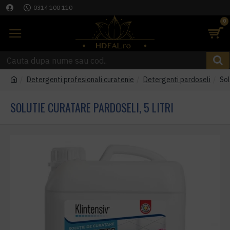
0314 100 110
0
Detergenti profesionali curatenie
Detergenti pardoseli
Sol
SOLUTIE CURATARE PARDOSELI, 5 LITRI