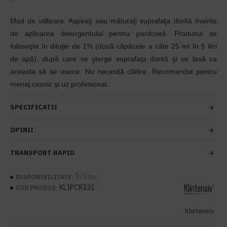
Mod de utilizare: Aspiraţi sau măturaţi suprafaţa dorită înainte
de aplicarea detergentului pentru pardoseli. Produsul se
foloseşte în diluţie de 1% (două căpăcele a câte 25 ml în 5 litri
de apă), după care se şterge suprafaţa dorită şi se lasă ca
aceasta să se usuce. Nu necesită clătire. Recomandat pentru
menaj casnic şi uz profesional.
SPECIFICATII
OPINII
TRANSPORT RAPID
În Stoc
DISPONIBILITATE:
KLIPCR331
COD PRODUS:
Klintensiv