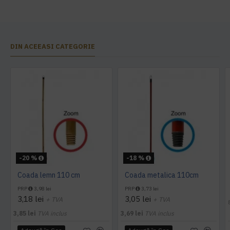
DIN ACEEASI CATEGORIE
-20 %
-18 %
Coada lemn 110 cm
Coada metalica 110cm
PRP
3,98 lei
PRP
3,73 lei
3,18 lei
3,05 lei
+ TVA
+ TVA
3,85 lei
TVA inclus
3,69 lei
TVA inclus