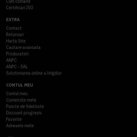
Cum comand
Certificari ISO
EXTRA
Contact
Returnari
Harta Site
Cautare avansata
Producatori
ANPC
ANPC - SAL
Solutionarea online a litigiilor
CONTUL MEU
Contul meu
Comenzile mele
Puncte de fidelitate
Discount progresiv
Favorite
Adresele mele