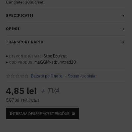
Cantitate: 10buc/set
SPECIFICATII
OPINII
TRANSPORT RAPID
Stoc Epuizat
DISPONIBILITATE:
maGGMvstburvtrad10
COD PRODUS:
Bazată pe 0 note.
-
Spune-ţi opinia
4,85 lei
+ TVA
5,87 lei
TVA inclus
INTREABA DESPRE ACEST PRODUS