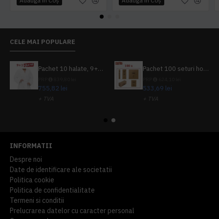
Adaugă în Coş
Adaugă în Coş
CELE MAI POPULARE
Pachet 10 halate, 9+1 gratuit
Pachet 100 seturi hoteliere, set dentar, set barbierit, casca de dus, pila unghii, set cusut
PRP
839,80 lei
PRP
624,10 lei
755,82 lei
533,69 lei
+ TVA
+ TVA
914,54 lei
TVA inclus
645,76 lei
TVA inclus
INFORMATII
Despre noi
Date de identificare ale societatii
Politica cookie
Politica de confidentialitate
Termeni si conditii
Prelucrarea datelor cu caracter personal