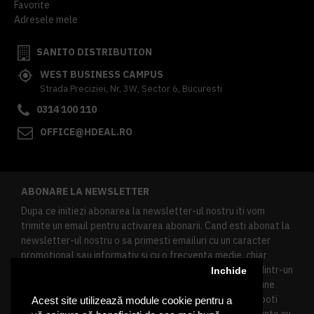
Favorite
Adresele mele
SANITO DISTRIBUTION
WEST BUSINESS CAMPUS
Strada Preciziei, Nr, 3W, Sector 6, Bucuresti
0314 100 110
OFFICE@HDEAL.RO
ABONARE LA NEWSLETTER
Dupa ce initiezi abonarea la newsletter-ul nostru iti vom
trimite un email pentru activarea abonarii. Cand esti abonat la
newsletter-ul nostru o sa primesti emailuri cu un caracter
promotional sau informativ si cu o frecventa medie, chiar
redusa. Daca doresti sa te dezabonezi poti urma linkul dintr-un
Inchide
newsletter primit, daca esti client inregistrat ai o sectiune
speciala in contul tau in acest scop, si de asemenea ne poti
Acest site utilizează module cookie pentru a
contacta oricand pe email pentru orice intrebari sau cerinte cu