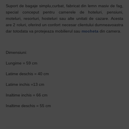
Suport de bagaje simplu,curbat, fabricat din lemn masiv de fag,
special conceput pentru camerele de hoteluri, pensiuni,
moteluri, resorturi, hosteluri sau alte unitati de cazare.
Acesta
are 2 roluri, oferind un confort necesar clientului dumneavoastra
dar totodata va protejeaza mobilierul sau
mocheta
din camera.
Dimensiuni:
Lungime = 59 cm
Latime deschis = 40 cm
Latime inchis =13 cm
Inaltime inchis = 66 cm
Inaltime deschis = 55 cm