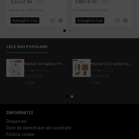
122,52 lei
148,74 lei
+ TVA
+ TVA
148,25 lei
TVA inclus
179,98 lei
TVA inclus
Adaugă în Coş
Adaugă în Coş
CELE MAI POPULARE
Pachet 10 halate, 9+1 gratuit
Pachet 100 seturi hoteliere, set dentar, set barbierit, casca de dus, pila unghii, set cusut
PRP
839,80 lei
PRP
624,10 lei
755,82 lei
533,69 lei
+ TVA
+ TVA
914,54 lei
TVA inclus
645,76 lei
TVA inclus
INFORMATII
Despre noi
Date de identificare ale societatii
Politica cookie