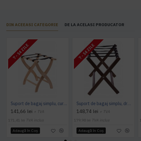
DIN ACEEASI CATEGORIE
DE LA ACELASI PRODUCATOR
7 - 14 ZILE
7 - 14 ZILE
Suport de bagaj simplu, curbat- Fag
Suport de bagaj simplu, drept- Stejar
141,66 lei
148,74 lei
+ TVA
+ TVA
171,41 lei
TVA inclus
179,98 lei
TVA inclus
Adaugă în Coş
Adaugă în Coş