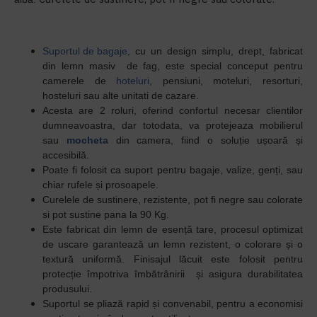
Suportul de bagaje
, cu un design simplu, drept, fabricat
din lemn masiv de fag, este special conceput pentru
camerele de
hoteluri
, pensiuni, moteluri, resorturi,
hosteluri sau alte unitati de cazare.
Acesta are 2 roluri, oferind confortul necesar clientilor
dumneavoastra, dar totodata, va protejeaza mobilierul
sau
mocheta
din camera, fiind
o soluție ușoară și
accesibilă.
Poate fi folosit ca suport pentru bagaje, valize, genți, sau
chiar rufele și prosoapele.
Curelele de sustinere, rezistente, pot fi negre sau colorate
si pot sustine pana la 90 Kg.
Este fabricat din lemn de esență tare, p
rocesul optimizat
de uscare garantează un lemn rezistent, o colorare
și o
textură uniformă.
F
inisajul lăcuit este folosit pentru
protecție împotriva îmbătrânirii
și
asigura durabilitatea
produsului.
Suportul se pliază rapid și convenabil, pentru a economisi