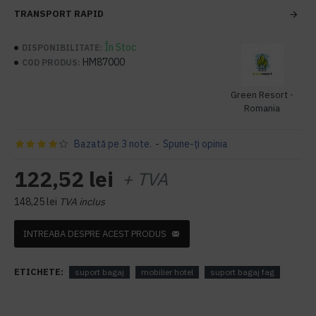
TRANSPORT RAPID
În Stoc
DISPONIBILITATE:
HM87000
COD PRODUS:
Green Resort -
Romania
Bazată pe 3 note.
-
Spune-ţi opinia
122,52 lei
+ TVA
148,25 lei
TVA inclus
INTREABA DESPRE ACEST PRODUS
ETICHETE:
suport bagaj
mobilier hotel
suport bagaj fag