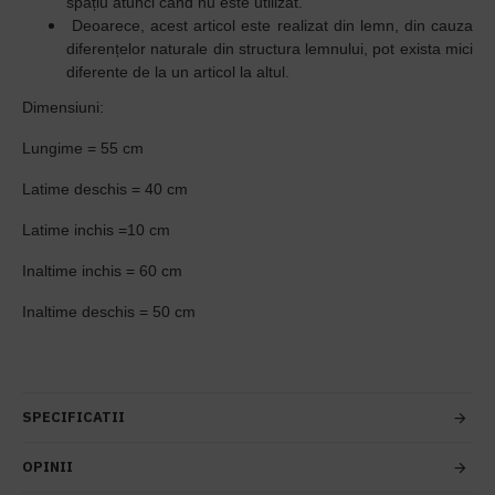
spațiu atunci când nu este utilizat.
Deoarece, a
cest articol este realizat din lemn, d
in cauza
diferențelor naturale din structura lemnului, pot exista mici
diferente de la un articol la altul.
Dimensiuni:
Lungime = 55 cm
Latime deschis = 40 cm
Latime inchis =10 cm
Inaltime inchis = 60 cm
Inaltime deschis = 50 cm
SPECIFICATII
OPINII