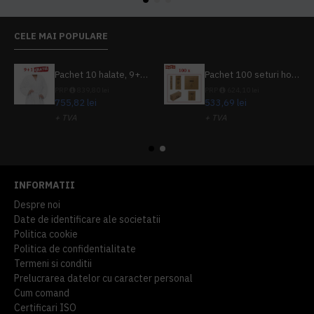
CELE MAI POPULARE
Pachet 10 halate, 9+1 gratuit
Pachet 100 seturi hoteliere, set dentar, set barbierit, casca de dus, pila unghii, set cusut
PRP
839,80 lei
PRP
624,10 lei
755,82 lei
533,69 lei
+ TVA
+ TVA
914,54 lei
TVA inclus
645,76 lei
TVA inclus
INFORMATII
Despre noi
Date de identificare ale societatii
Politica cookie
Politica de confidentialitate
Termeni si conditii
Prelucrarea datelor cu caracter personal
Cum comand
Certificari ISO