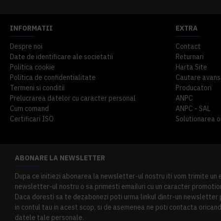
INFORMATII
EXTRA
Despre noi
Contact
Date de identificare ale societatii
Returnari
Politica cookie
Harta Site
Politica de confidentialitate
Cautare avans
Termeni si conditii
Producatori
Prelucrarea datelor cu caracter personal
ANPC
Cum comand
ANPC - SAL
Certificari ISO
Solutionarea onl
ABONARE LA NEWSLETTER
Dupa ce initiezi abonarea la newsletter-ul nostru iti vom trimite un
newsletter-ul nostru o sa primesti emailuri cu un caracter promotion
Daca doresti sa te dezabonezi poti urma linkul dintr-un newsletter pr
in contul tau in acest scop, si de asemenea ne poti contacta oricand 
datele tale personale.