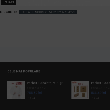
-9 %
ETICHETE:
TABLA DE SCRIS 23.5X32 CM ARK 4721
CELE MAI POPULARE
Pachet 10 halate, 9+1 gratuit
PRP
839,80 lei
PRP
624,10 le
755,82 lei
533,69 lei
+ TVA
+ TVA
914,54 lei
TVA inclus
645,76 lei
TV