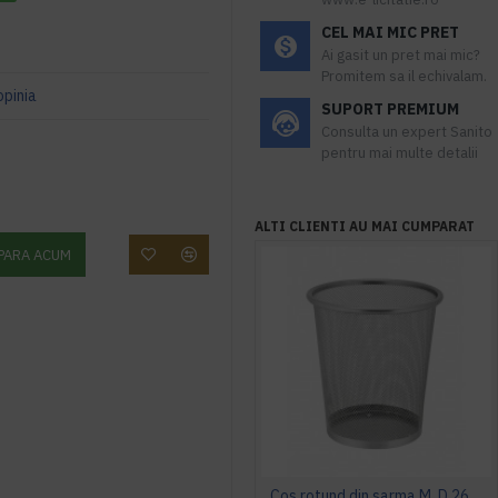
CEL MAI MIC PRET
Ai gasit un pret mai mic?
Promitem sa il echivalam.
opinia
SUPORT PREMIUM
Consulta un expert Sanito
pentru mai multe detalii
ALTI CLIENTI AU MAI CUMPARAT
PARA ACUM
Cos rotund din sarma M, D.26,5xH30cm