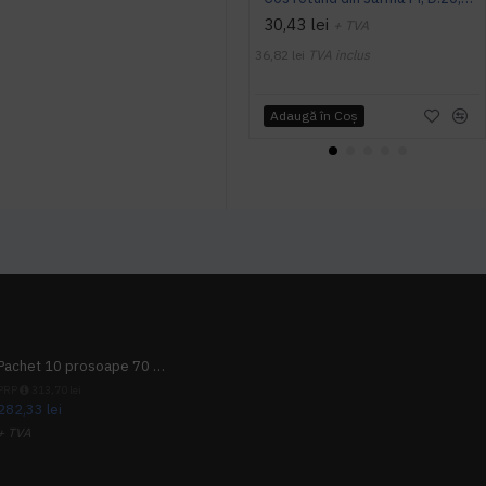
30,43 lei
+ TVA
36,82 lei
TVA inclus
Adaugă în Coş
Pachet 10 prosoape 70 x 140cm 9 + 1 gratuit
PRP
313,70 lei
282,33 lei
+ TVA
341,62 lei
TVA inclus