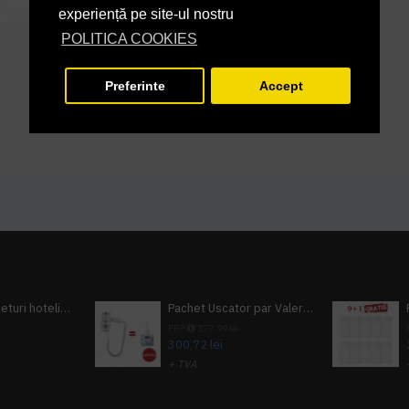
experiență pe site-ul nostru
POLITICA COOKIES
Preferinte
Accept
Pachet 100 seturi hoteliere, set dentar, set barbierit, casca de dus, pila unghii, set cusut
Pachet Uscator par Valera Action Super Plus + GRATUIT Sampon si gel de dus Tork
i
PRP
377,99 lei
300,72 lei
+ TVA
A inclus
363,87 lei
TVA inclus