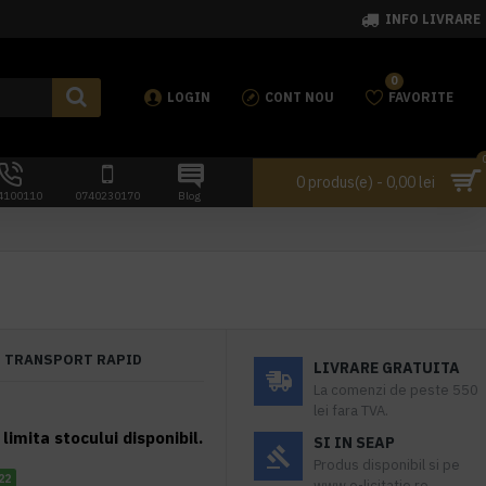
INFO LIVRARE
0
LOGIN
CONT NOU
FAVORITE
0 produs(e) - 0,00 lei
4100110
0740230170
Blog
TRANSPORT RAPID
LIVRARE GRATUITA
La comenzi de peste 550
lei fara TVA.
limita stocului disponibil.
SI IN SEAP
Produs disponibil si pe
22
www.e-licitatie.ro