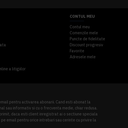
CONTUL MEU
Contul meu
Comenzile mele
Puncte de fidelitate
ata
Discount progresiv
Favorite
Adresele mele
ine a litigiilor
 email pentru activarea abonarii. Cand esti abonat la
al sau informativ si cu o frecventa medie, chiar redusa.
imit, daca esti client inregistrat ai o sectiune speciala
pe email pentru orice intrebari sau cerinte cu privire la