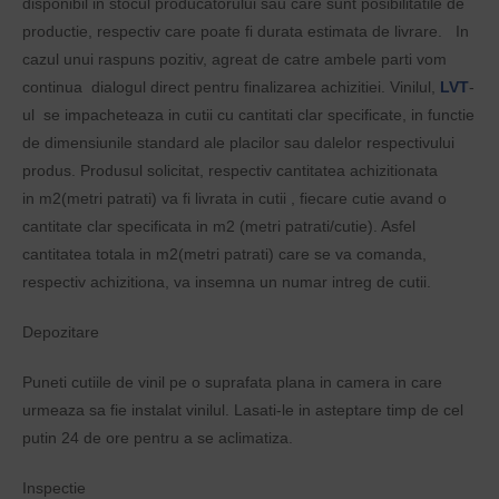
disponibil in stocul producatorului sau care sunt posibilitatile de
productie, respectiv care poate fi durata estimata de livrare. In
cazul unui raspuns pozitiv, agreat de catre ambele parti vom
continua dialogul direct pentru finalizarea achizitiei. Vinilul,
LVT
-
ul se impacheteaza in cutii cu cantitati clar specificate, in functie
de dimensiunile standard ale placilor sau dalelor respectivului
produs. Produsul solicitat, respectiv cantitatea achizitionata
in m2(metri patrati) va fi livrata in cutii , fiecare cutie avand o
cantitate clar specificata in m2 (metri patrati/cutie). Asfel
cantitatea totala in m2(metri patrati) care se va comanda,
respectiv achizitiona, va insemna un numar intreg de cutii.
Depozitare
Puneti cutiile de vinil pe o suprafata plana in camera in care
urmeaza sa fie instalat vinilul. Lasati-le in asteptare timp de cel
putin 24 de ore pentru a se aclimatiza.
Inspectie