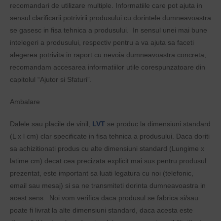
recomandari de utilizare multiple. Informatiile care pot ajuta in
sensul clarificarii potrivirii produsului cu dorintele dumneavoastra
se gasesc in fisa tehnica a produsului. In sensul unei mai bune
intelegeri a produsului, respectiv pentru a va ajuta sa faceti
alegerea potrivita in raport cu nevoia dumneavoastra concreta,
recomandam accesarea informatiilor utile corespunzatoare din
capitolul “Ajutor si Sfaturi”.
Ambalare
Dalele sau placile de vinil,
LVT
se produc la dimensiuni standard
(L x l cm) clar specificate in fisa tehnica a produsului. Daca doriti
sa achizitionati produs cu alte dimensiuni standard (Lungime x
latime cm) decat cea precizata explicit mai sus pentru produsul
prezentat, este important sa luati legatura cu noi (telefonic,
email sau mesaj) si sa ne transmiteti dorinta dumneavoastra in
acest sens. Noi vom verifica daca produsul se fabrica si/sau
poate fi livrat la alte dimensiuni standard, daca acesta este