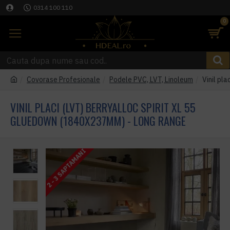
0314 100 110
0
Covorase Profesionale
Podele PVC, LVT, Linoleum
Vinil pl
VINIL PLACI (LVT) BERRYALLOC SPIRIT XL 55
GLUEDOWN (1840X237MM) - LONG RANGE
2 - 3 SAPTAMANI