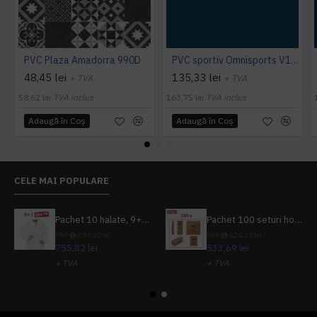
PVC Plaza Amadorra 990D
PVC sportiv Omnisports V120 albastru Night Blue
48,45 lei
135,33 lei
+ TVA
+ TVA
58,62 lei
TVA inclus
163,75 lei
TVA inclus
Adaugă în Coş
Adaugă în Coş
CELE MAI POPULARE
Pachet 10 halate, 9+1 gratuit
Pachet 100 seturi hoteliere, set dentar, set barbierit, casca de dus, pila unghii, set cusut
PRP
839,80 lei
PRP
624,10 lei
755,82 lei
533,69 lei
+ TVA
+ TVA
914,54 lei
TVA inclus
645,76 lei
TVA inclus