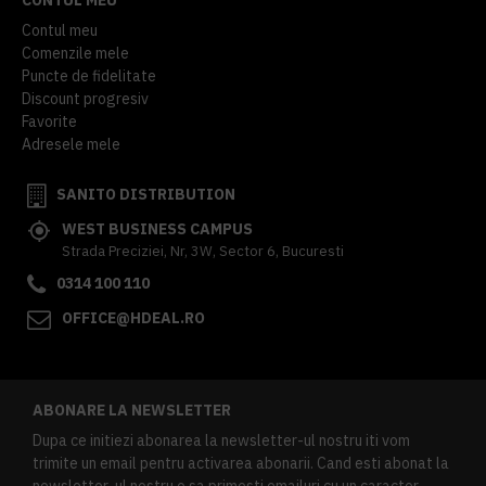
Contul meu
Comenzile mele
Puncte de fidelitate
Discount progresiv
Favorite
Adresele mele
SANITO DISTRIBUTION
WEST BUSINESS CAMPUS
Strada Preciziei, Nr, 3W, Sector 6, Bucuresti
0314 100 110
OFFICE@HDEAL.RO
ABONARE LA NEWSLETTER
Dupa ce initiezi abonarea la newsletter-ul nostru iti vom
trimite un email pentru activarea abonarii. Cand esti abonat la
newsletter-ul nostru o sa primesti emailuri cu un caracter